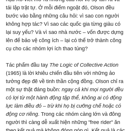
tái lập trật tự. Ở mỗi điểm ngoặt đó, Olson đều
bước vào bằng những câu hỏi: vì sao con người
không hợp tác? Vì sao các quốc gia từng giàu có
lại suy yếu? Và vì sao nhà nước – vốn được dựng
lên để bảo vệ công ích – lại có thể trở thành công
cụ cho các nhóm lợi ích thao túng?
Tác phẩm đầu tay
The Logic of Collective Action
(1965) là lời khiêu chiến đầu tiên với những ảo
tưởng đẹp đẽ về tinh thần cộng đồng. Olson chỉ ra
một sự thật đáng buồn:
ngay cả khi mọi người đều
có lợi từ một hành động tập thể, không ai có động
lực làm điều đó – trừ khi họ bị cưỡng chế hoặc có
động cơ riêng
. Trong các nhóm càng lớn và đông
người thì càng dễ xuất hiện những "free rider" ăn
theo kết quả mà không đóng góp gì. Kết quả là các