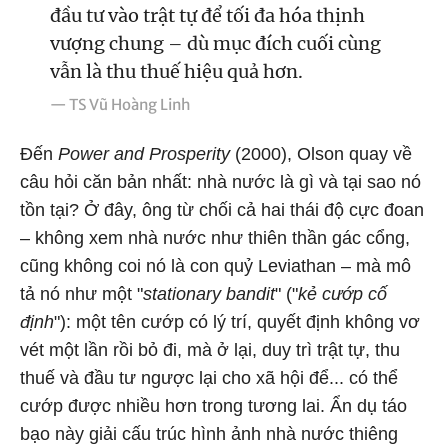
đầu tư vào trật tự để tối đa hóa thịnh
vượng chung – dù mục đích cuối cùng
vẫn là thu thuế hiệu quả hơn.
— TS Vũ Hoàng Linh
Đến
Power and Prosperity
(2000), Olson quay về
câu hỏi căn bản nhất: nhà nước là gì và tại sao nó
tồn tại? Ở đây, ông từ chối cả hai thái độ cực đoan
– không xem nhà nước như thiên thần gác cổng,
cũng không coi nó là con quỷ Leviathan – mà mô
tả nó như một "
stationary bandit
" ("
kẻ cướp cố
định
"): một tên cướp có lý trí, quyết định không vơ
vét một lần rồi bỏ đi, mà ở lại, duy trì trật tự, thu
thuế và đầu tư ngược lại cho xã hội để... có thể
cướp được nhiều hơn trong tương lai. Ẩn dụ táo
bạo này giải cấu trúc hình ảnh nhà nước thiêng