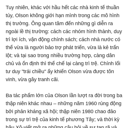
Tuy nhiên, khác với hầu hết các nhà kinh tế thuần
túy, Olson không giới hạn mình trong các mô hình
thị trường. Ông quan tâm đến những gì diễn ra
ngoài lề thị trường: cách các nhóm hình thành, duy
trì lợi ích, vận động chính sách; cách nhà nước có
thể vừa là người bảo trợ phát triển, vừa là kẻ trấn
lột; và tại sao trong nhiều trường hợp, càng dân
chủ và ổn định thì thể chế lại càng trì trệ. Chính lối
tư duy "trái chiều" ấy khiến Olson vừa được tôn
vinh, vừa gây tranh cãi.
Ba tác phẩm lớn của Olson lần lượt ra đời trong ba
thập niên khác nhau – những năm 1960 rúng động
bởi phản kháng xã hội; thập niên 1980 chao đảo
trong sự trì trệ của kinh tế phương Tây; và thời kỳ
hậu Xô-viết mở ra những câu hỏi về sự tan rã và