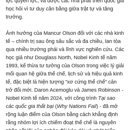
lực quyền lực, và được các nhà phát triển quốc gia
học hỏi vì tư duy cân bằng giữa trật tự và tăng
trưởng.
Ảnh hưởng của Mancur Olson đối với các nhà kinh
tế – chính trị sau ông sâu sắc và đa chiều, lan tỏa
qua nhiều trường phái và lĩnh vực nghiên cứu. Các
học giả như Douglass North, Nobel Kinh tế năm
1993, kế thừa tư tưởng của Olson trong việc lý giải
mối quan hệ giữa thể chế, lịch sử và hiệu quả kinh
tế, đặc biệt là hiện tượng "xơ cứng thể chế" cản
trở đổi mới. Daron Acemoglu và James Robinson -
Nobel Kinh tế năm 2024, với công trình
Tại sao
các quốc gia thất bại
(
Why Nations Fail
) - đã mở
rộng luận điểm của Olson bằng cách khẳng định
rằng nhóm lợi ích chiếm đoạt thể chế là nguyên