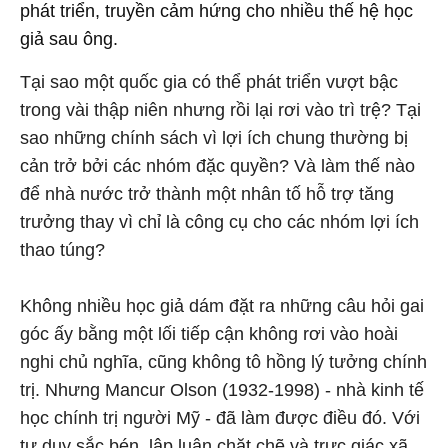
phát triển, truyền cảm hứng cho nhiều thế hệ học
giả sau ông.
Tại sao một quốc gia có thể phát triển vượt bậc
trong vài thập niên nhưng rồi lại rơi vào trì trệ? Tại
sao những chính sách vì lợi ích chung thường bị
cản trở bởi các nhóm đặc quyền? Và làm thế nào
để nhà nước trở thành một nhân tố hỗ trợ tăng
trưởng thay vì chỉ là công cụ cho các nhóm lợi ích
thao túng?
Không nhiều học giả dám đặt ra những câu hỏi gai
góc ấy bằng một lối tiếp cận không rơi vào hoài
nghi chủ nghĩa, cũng không tô hồng lý tưởng chính
trị. Nhưng Mancur Olson (1932-1998) - nhà kinh tế
học chính trị người Mỹ - đã làm được điều đó. Với
tư duy sắc bén, lập luận chặt chẽ và trực giác xã