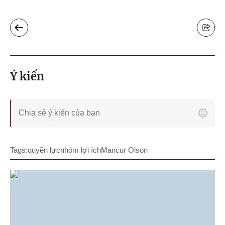
Ý kiến
Tags:
quyền lực
nhóm lợi ích
Mancur Olson