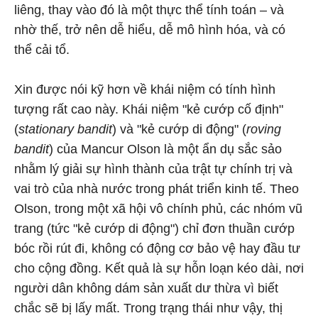
liêng, thay vào đó là một thực thể tính toán – và
nhờ thế, trở nên dễ hiểu, dễ mô hình hóa, và có
thể cải tổ.
Xin được nói kỹ hơn về khái niệm có tính hình
tượng rất cao này. Khái niệm "kẻ cướp cố định"
(
stationary bandit
) và "kẻ cướp di động" (
roving
bandit
) của Mancur Olson là một ẩn dụ sắc sảo
nhằm lý giải sự hình thành của trật tự chính trị và
vai trò của nhà nước trong phát triển kinh tế. Theo
Olson, trong một xã hội vô chính phủ, các nhóm vũ
trang (tức "kẻ cướp di động") chỉ đơn thuần cướp
bóc rồi rút đi, không có động cơ bảo vệ hay đầu tư
cho cộng đồng. Kết quả là sự hỗn loạn kéo dài, nơi
người dân không dám sản xuất dư thừa vì biết
chắc sẽ bị lấy mất. Trong trạng thái như vậy, thị