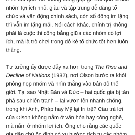
nhóm lợi ích nhỏ, giàu và tập trung dễ dàng tổ
chức và vận động chính sách, còn số đông im lặng
thì vẫn im lặng mãi. Nói cách khác, chính trị không
phải là cuộc thi công bằng giữa các nhóm có lợi
ích, mà là trò chơi trong đó kẻ tổ chức tốt hơn luôn
thắng.
Tư tưởng ấy được đẩy xa hơn trong
The Rise and
Decline of Nations
(1982), nơi Olson bước ra khỏi
phòng họp nhóm và nhìn thẳng vào bản đồ thế
giới. Tại sao Nhật Bản và Đức – hai quốc gia bị tàn
phá sau chiến tranh – lại vươn lên nhanh chóng,
trong khi Anh, Pháp hay Mỹ lại trì trệ? Câu trả lời
của Olson không nằm ở văn hóa hay công nghệ,
mà nằm ở nhóm lợi ích. Ông cho rằng các quốc
gia dân chủ ổn định có xu hướng tích tụ các nhóm