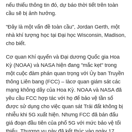
nếu thiếu thông tin đó, dự báo thời tiết trên toàn
cầu sẽ bị ảnh hưởng.
"Đây là một vấn đề toàn cầu", Jordan Gerth, một
nhà khí tượng học tại Đại học Wisconsin, Madison,
cho biết.
Cơ quan Khí quyển và Đại dương Quốc gia Hoa
Kỳ (NOAA) và NASA hiện đang "mắc kẹt" trong
một cuộc đàm phán quan trọng với Ủy ban Truyền
thông Liên bang (FCC) – làcơ quan giám sát các
mạng không dây của Hoa Kỳ. NOAA và NASA đã
yêu cầu FCC hợp tác với họ để bảo vệ tần số
được sử dụng cho việc quan sát Trái đất không bị
nhiễu khi 5G xuất hiện. Nhưng FCC đã bán đấu
giá đoạn đầu tiên của phổ 5G với mức bảo vệ tối
thiểu. Thương vụ này đã kết thúc vào ngày 17