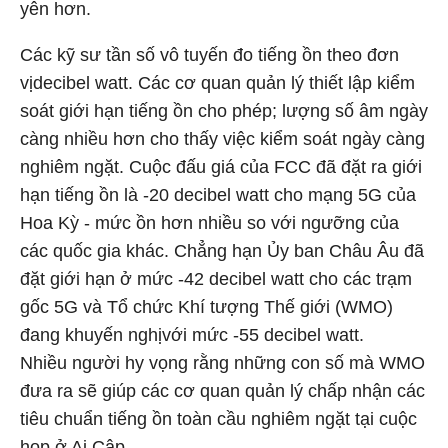
yên hơn.
Các kỹ sư tần số vô tuyến đo tiếng ồn theo đơn
vịdecibel watt. Các cơ quan quản lý thiết lập kiểm
soát giới hạn tiếng ồn cho phép; lượng số âm ngày
càng nhiều hơn cho thấy việc kiểm soát ngày càng
nghiêm ngặt. Cuộc đấu giá của FCC đã đặt ra giới
hạn tiếng ồn là -20 decibel watt cho mạng 5G của
Hoa Kỳ - mức ồn hơn nhiều so với ngưỡng của
các quốc gia khác. Chẳng hạn Ủy ban Châu Âu đã
đặt giới hạn ở mức -42 decibel watt cho các trạm
gốc 5G và Tổ chức Khí tượng Thế giới (WMO)
đang khuyến nghịvới mức -55 decibel watt.
Nhiều người hy vọng rằng những con số mà WMO
đưa ra sẽ giúp các cơ quan quản lý chấp nhận các
tiêu chuẩn tiếng ồn toàn cầu nghiêm ngặt tại cuộc
họp ở Ai Cập.