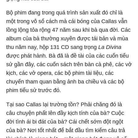
Bộ phim đang trong quá trình sản xuất đó chỉ là
một trong vô số cách mà cái bóng của Callas vẫn
lồng lộng tỏa rộng 47 năm sau khi bà qua đời. Các
album của bà thường xuyên được tái bản và mùa
thu năm nay, hộp 131 CD sang trọng
La Divina
được phát hành. Bà đã là đề tài của các cuốn tiểu
sử gần đây, các cuốn sách trên bàn cà phê, các vở
kịch, các vở opera, các bộ phim tài liệu, các
chuyến tham quan bằng ảnh ba chiều và các bộ
phim tiểu sử trước đó.
Tại sao Callas lại trường tồn? Phải chăng đó là
câu chuyện phất lên đầy kịch tính của bà? Cuộc
đời tình ái bi đát của bà? Cái chết sớm đột ngột
của bà? Nơi tốt nhất để bắt đầu tìm kiếm câu trả