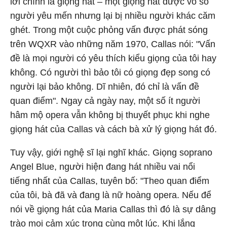
lời chính là giọng hát – một giọng hát được vô số
người yêu mến nhưng lại bị nhiều người khác căm
ghét. Trong một cuộc phỏng vấn được phát sóng
trên WQXR vào những năm 1970, Callas nói: "Vấn
đề là mọi người có yêu thích kiểu giọng của tôi hay
không. Có người thì bảo tôi có giọng đẹp song có
người lại bảo không. Dĩ nhiên, đó chỉ là vấn đề
quan điểm". Ngay cả ngày nay, một số ít người
hâm mộ opera vẫn không bị thuyết phục khi nghe
giọng hát của Callas và cách bà xử lý giọng hát đó.
Tuy vậy, giới nghệ sĩ lại nghĩ khác. Giọng soprano
Angel Blue, người hiện đang hát nhiều vai nổi
tiếng nhất của Callas, tuyên bố: "Theo quan điểm
của tôi, bà đã và đang là nữ hoàng opera. Nếu để
nói về giọng hát của Maria Callas thì đó là sự dâng
trào mọi cảm xúc trong cùng một lúc. Khi lắng