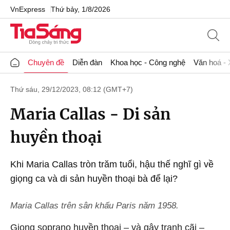
VnExpress
Thứ bảy, 1/8/2026
Chuyên đề
Diễn đàn
Khoa học - Công nghệ
Văn hoá - 
Thứ sáu, 29/12/2023, 08:12 (GMT+7)
Maria Callas - Di sản
huyền thoại
Khi Maria Callas tròn trăm tuổi, hậu thế nghĩ gì về
giọng ca và di sản huyền thoại bà để lại?
Maria Callas trên sân khấu Paris năm 1958.
Giọng soprano huyền thoại – và gây tranh cãi –