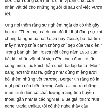
bức chân dung của mình, định vị bản chất của
nhân vật để cho những người đi sau chỉ việc vươn
tới.
Ông nói thêm rằng sự nghiêm ngặt đó có thể gây
bối rối: "Theo một cách nào đó thì thật đáng sợ khi
chúng ta nghe bà hát
Lucia
hay
Tosca
, bởi bà tìm
thấy những khía cạnh không chỉ đẹp của vai diễn."
Trong bản ghi âm
Tosca
nổi tiếng năm 1953 của
bà, khi nhân vật phải viện đến cách đâm kẻ tấn
công mình, lúc khích hắn chết, bà lặp lại từ "Mori"
bằng hơi thở hắt ra, giống như dùng miệng lưỡi
bồi thêm những vết thương. Berger tin rằng đó là
một phần của hiện tượng Callas – tạo ra những
màn trình diễn có chất lượng mang tính huyền
thoại, gần như là các nghi lễ. Blue giải thích: "Khi
nghe Maria Callas, tôi có thể nghe thấy câu