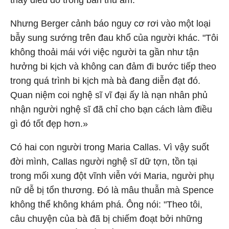
thấy điều đó trong bản thu âm."
Nhưng Berger cảnh báo nguy cơ rơi vào một loại
bẫy sung sướng trên đau khổ của người khác. "Tôi
không thoải mái với việc người ta gần như tận
hưởng bi kịch và không can đảm đi bước tiếp theo
trong quá trình bi kịch mà bà đang diễn đạt đó.
Quan niệm coi nghệ sĩ vĩ đại ấy là nạn nhân phủ
nhận người nghệ sĩ đã chỉ cho bạn cách làm điều
gì đó tốt đẹp hơn.»
Có hai con người trong Maria Callas. Vì vậy suốt
đời mình, Callas người nghệ sĩ dữ tợn, tồn tại
trong mối xung đột vĩnh viễn với Maria, người phụ
nữ dễ bị tổn thương. Đó là mâu thuẫn mà Spence
không thể không khám phá. Ông nói: "Theo tôi,
câu chuyện của bà đã bị chiếm đoạt bởi những