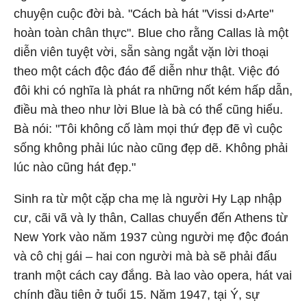
chuyện cuộc đời bà. "Cách bà hát "Vissi d›Arte"
hoàn toàn chân thực". Blue cho rằng Callas là một
diễn viên tuyệt vời, sẵn sàng ngắt vặn lời thoại
theo một cách độc đáo để diễn như thật. Việc đó
đôi khi có nghĩa là phát ra những nốt kém hấp dẫn,
điều mà theo như lời Blue là bà có thể cũng hiểu.
Bà nói: "Tôi không cố làm mọi thứ đẹp đẽ vì cuộc
sống không phải lúc nào cũng đẹp dẽ. Không phải
lúc nào cũng hát đẹp."
Sinh ra từ một cặp cha mẹ là người Hy Lạp nhập
cư, cãi vã và ly thân, Callas chuyển đến Athens từ
New York vào năm 1937 cùng người mẹ độc đoán
và cô chị gái – hai con người mà bà sẽ phải đấu
tranh một cách cay đắng. Bà lao vào opera, hát vai
chính đầu tiên ở tuổi 15. Năm 1947, tại Ý, sự