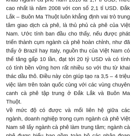
cao nhất là năm 2008 với con số 2,1 tỉ USD. Đắk
Lắk – Buôn Ma Thuột luôn khẳng định vai trò trung
tâm giao dịch cà phê, là thủ phủ cà phê của Việt
Nam. Ước tính ban đầu cho thấy, nếu được phát
triển thành cụm ngành cà phê hoàn chỉnh, như đã
thấy ở Brazil hay Italy, nguồn thu của Việt Nam có
thể tăng gấp 10 lần, đạt tới 20 tỷ USD và có tính
có tính bền vững hơn rất nhiều so với thu từ khai
thác dầu thô. Điều này còn giúp tạo ra 3,5 – 4 triệu
việc làm trên toàn quốc cùng với các vùng chuyên
canh cà phê tập trung ở Đắk Lắk và Buôn Ma
Thuột.
Về mức độ có được và mối liên hệ giữa các
ngành, doanh nghiệp trong cụm ngành cà phê Việt
Nam sẽ lấy ngành cà phê làm trung tâm; ngành cà
phê được hiểu bao gồm toàn bộ các phân đoạn