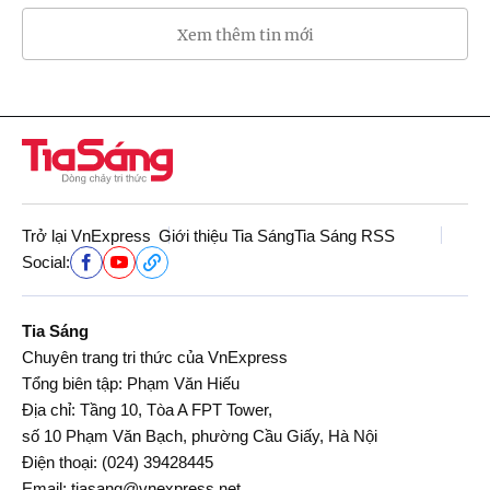
Xem thêm tin mới
Trở lại VnExpress
Giới thiệu Tia Sáng
Tia Sáng RSS
Social:
Tia Sáng
Chuyên trang tri thức của VnExpress
Tổng biên tập: Phạm Văn Hiếu
Địa chỉ: Tầng 10, Tòa A FPT Tower,
số 10 Phạm Văn Bạch, phường Cầu Giấy, Hà Nội
Điện thoại:
(024) 39428445
Email:
tiasang@vnexpress.net