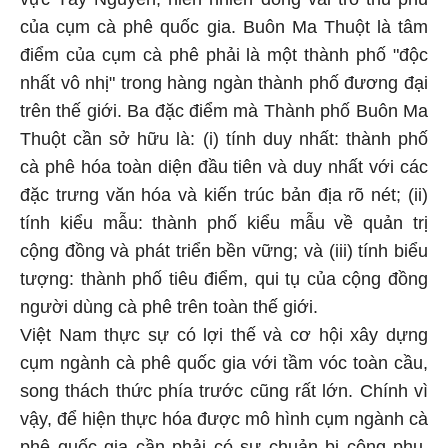
của cụm cà phê quốc gia. Buôn Ma Thuột là tâm
điểm của cụm cà phê phải là một thành phố "độc
nhất vô nhị" trong hàng ngàn thành phố đương đại
trên thế giới. Ba đặc điểm mà Thành phố Buôn Ma
Thuột cần sở hữu là: (i) tính duy nhất: thành phố
cà phê hóa toàn diện đầu tiên và duy nhất với các
đặc trưng văn hóa và kiến trúc bản địa rõ nét; (ii)
tính kiểu mẫu: thành phố kiểu mẫu về quản trị
cộng đồng và phát triển bền vững; và (iii) tính biểu
tượng: thành phố tiêu điểm, qui tụ của cộng đồng
người dùng cà phê trên toàn thế giới.
Việt Nam thực sự có lợi thế và cơ hội xây dựng
cụm ngành cà phê quốc gia với tầm vóc toàn cầu,
song thách thức phía trước cũng rất lớn. Chính vì
vậy, để hiện thực hóa được mô hình cụm ngành cà
phê quốc gia cần phải có sự chuản bị công phu,