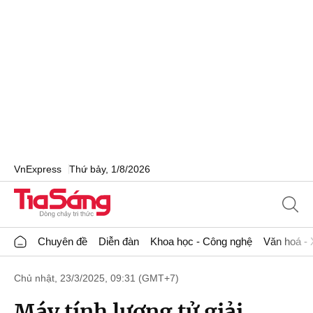
VnExpress
Thứ bảy, 1/8/2026
Chuyên đề
Diễn đàn
Khoa học - Công nghệ
Văn hoá - 
Chủ nhật, 23/3/2025, 09:31 (GMT+7)
Máy tính lượng tử giải