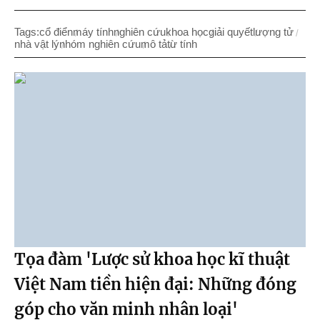
Tags:
cổ điển
máy tính
nghiên cứu
khoa học
giải quyết
lượng tử
nhà vật lý
nhóm nghiên cứu
mô tả
từ tính
Tọa đàm 'Lược sử khoa học kĩ thuật
Việt Nam tiền hiện đại: Những đóng
góp cho văn minh nhân loại'