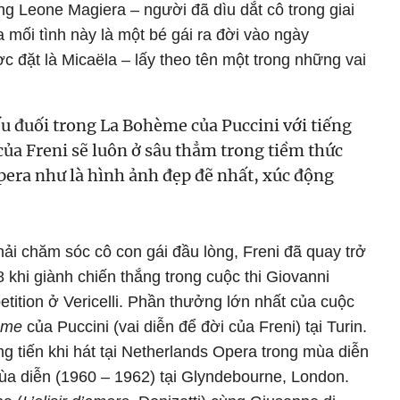
ng Leone Magiera – người đã dìu dắt cô trong giai
 mối tình này là một bé gái ra đời vào ngày
c đặt là Micaëla – lấy theo tên một trong những vai
u đuối trong La Bohème của Puccini với tiếng
ủa Freni sẽ luôn ở sâu thẳm trong tiềm thức
era như là hình ảnh đẹp đẽ nhất, xúc động
hải chăm sóc cô con gái đầu lòng, Freni đã quay trở
 khi giành chiến thắng trong cuộc thi Giovanni
petition ở Vericelli. Phần thưởng lớn nhất của cuộc
ème
của Puccini (vai diễn để đời của Freni) tại Turin.
ng tiến khi hát tại Netherlands Opera trong mùa diễn
ùa diễn (1960 – 1962) tại Glyndebourne, London.