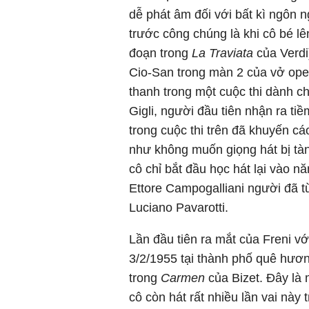
dễ phát âm đối với bất kì ngôn ng
trước công chúng là khi cô bé lê
đoạn trong
La Traviata
của Verdi)
Cio-San trong màn 2 của vở op
thanh trong một cuộc thi dành c
Gigli, người đầu tiên nhận ra t
trong cuộc thi trên đã khuyến cá
như không muốn giọng hát bị tàn
cô chỉ bắt đầu học hát lại vào nă
Ettore Campogalliani người đã t
Luciano Pavarotti.
Lần đầu tiên ra mắt của Freni vớ
3/2/1955 tại thành phố quê hươn
trong
Carmen
của Bizet. Đây là 
cô còn hát rất nhiều lần vai này