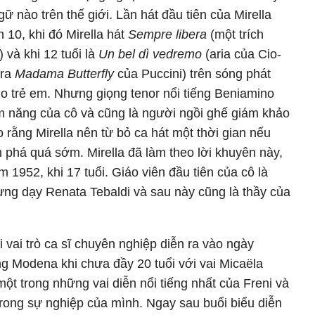
ữ nào trên thế giới. Lần hát đầu tiên của Mirella
n 10, khi đó Mirella hát
Sempre libera
(một trích
 và khi 12 tuổi là
Un bel dì vedremo
(aria của Cio-
era
Madama Butterfly
của Puccini) trên sóng phát
ho trẻ em. Nhưng giọng tenor nổi tiếng Beniamino
iềm năng của cô và cũng là người ngồi ghế giám khảo
o rằng Mirella nên từ bỏ ca hát một thời gian nếu
 phá quá sớm. Mirella đã làm theo lời khuyên này,
m 1952, khi 17 tuổi. Giáo viên đầu tiên của cô là
ừng dạy Renata Tebaldi và sau này cũng là thầy của
i vai trò ca sĩ chuyên nghiệp diễn ra vào ngày
g Modena khi chưa đầy 20 tuổi với vai Micaëla
một trong những vai diễn nổi tiếng nhất của Freni và
 trong sự nghiệp của mình. Ngay sau buổi biểu diễn