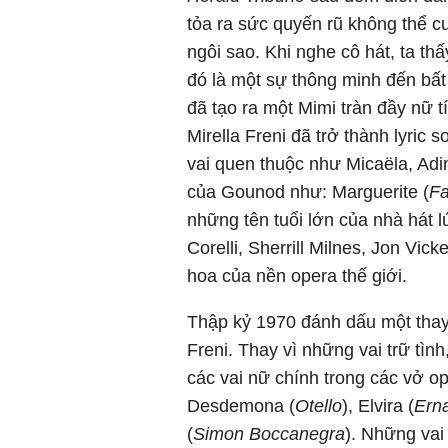
tỏa ra sức quyến rũ không thể c
ngôi sao. Khi nghe cô hát, ta t
đó là một sự thông minh đến bất
đã tạo ra một Mimi tràn đầy nữ
Mirella Freni đã trở thành lyric
vai quen thuộc như Micaëla, Adi
của Gounod như: Marguerite (
Fa
những tên tuổi lớn của nhà hát l
Corelli, Sherrill Milnes, Jon Vi
hoa của nền opera thế giới.
Thập kỷ 1970 đánh dấu một thay
Freni. Thay vì những vai trữ tì
các vai nữ chính trong các vở op
Desdemona (
Otello
), Elvira (
Ern
(
Simon Boccanegra
). Những vai