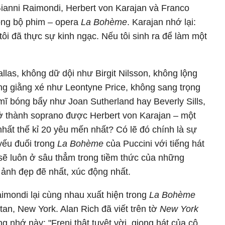
Gianni Raimondi, Herbert von Karajan và Franco
trong bộ phim – opera
La Bohème
. Karajan nhớ lại:
 tôi đã thực sự kinh ngạc. Nếu tôi sinh ra để làm một
as, không dữ dội như Birgit Nilsson, không lộng
ng giằng xé như Leontyne Price, không sang trọng
ĩ bóng bẩy như Joan Sutherland hay Beverly Sills,
trở thành soprano được Herbert von Karajan – một
nhất thế kỉ 20 yêu mến nhất? Có lẽ đó chính là sự
yếu đuối trong
La Bohème
của Puccini với tiếng hát
sẽ luôn ở sâu thẳm trong tiềm thức của những
ảnh đẹp đẽ nhất, xúc động nhất.
aimondi lại cùng nhau xuất hiện trong
La Bohème
tan, New York. Alan Rich đã viết trên tờ
New York
 nhớ này: "Freni thật tuyệt vời, giọng hát của cô