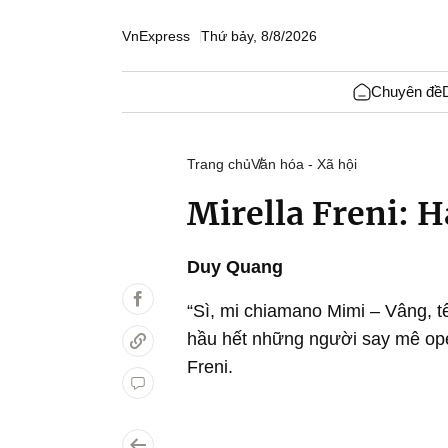
VnExpress
Thứ bảy, 8/8/2026
Chuyên đề
Trang chủ
Văn hóa - Xã hội
Mirella Freni: H
Duy Quang
“Sì, mi chiamano Mimi – Vâng, tê
hầu hết những người say mê oper
Freni.