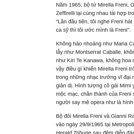
Năm 1965, bộ tứ Mirella Freni, 
Zeffirelli lại cùng nhau tái hợp 
"Lần đầu tiên, tôi nghe Freni hát
ca sỹ thì tôi ước mình là Freni".
Không hào nhoáng như Maria Call
lẫy như Montserrat Caballe, khô
như Kiri Te Kanawa, không hoa m
vậy điều gì khiến Mirella Freni 
trong những nhạc trưởng vĩ đại 
giản dị. Hình tượng cô gái Mimi 
mộc mạc, chân thành của Freni 
người say mê opera như là hình 
Bộ đôi Mirella Freni và Gianni R
vào ngày 29/9/1965 tại Metropoli
Herald Tribune
sau đêm diễn đáng