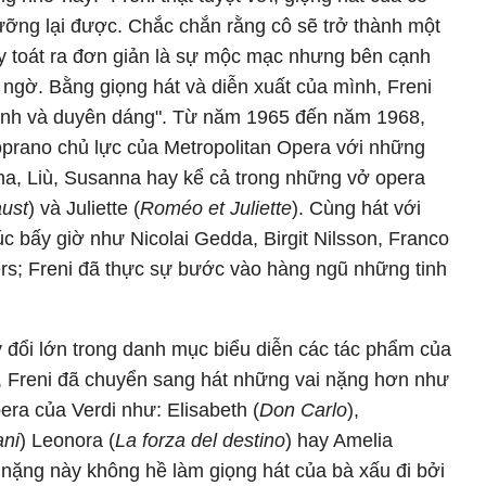
ưỡng lại được. Chắc chắn rằng cô sẽ trở thành một
hấy toát ra đơn giản là sự mộc mạc nhưng bên cạnh
 ngờ. Bằng giọng hát và diễn xuất của mình, Freni
 tính và duyên dáng". Từ năm 1965 đến năm 1968,
 soprano chủ lực của Metropolitan Opera với những
na, Liù, Susanna hay kể cả trong những vở opera
ust
) và Juliette (
Roméo et Juliette
). Cùng hát với
úc bấy giờ như Nicolai Gedda, Birgit Nilsson, Franco
ckers; Freni đã thực sự bước vào hàng ngũ những tinh
 đổi lớn trong danh mục biểu diễn các tác phẩm của
nh, Freni đã chuyển sang hát những vai nặng hơn như
era của Verdi như: Elisabeth (
Don Carlo
),
ani
) Leonora (
La forza del destino
) hay Amelia
 nặng này không hề làm giọng hát của bà xấu đi bởi