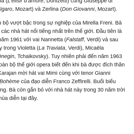
na (
L’elisir d’amore
, Donizetti) cùng Giuseppe di
igaro
, Mozart) và Zerlina (
Don Giovanni
, Mozart).
 bộ vượt bậc trong sự nghiệp của Mirella Freni. Bà
các nhà hát nổi tiếng nhất trên thế giới. Đầu tiên là
năm 1961 với vai Nannetta (
Falstaff
, Verdi) và sau
 trong Violetta (
La Traviata
, Verdi), Micaëla
negin
, Tchaikovsky). Tuy nhiên phải đến năm 1963
toàn bộ thế giới opera biết đến khi bà được đích thân
Karajan mời hát vai Mimi cùng với tenor Gianni
 Bohème
của đạo diễn Franco Zeffirelli. Buổi biểu
ông. Bà còn gắn bó với nhà hát này trong 30 năm trời
ùa diễn tại đây.