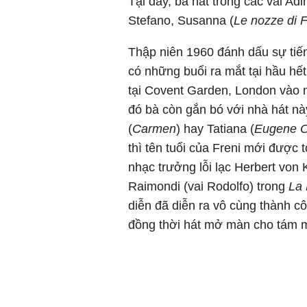
Tại đây, bà hát trong các vai Adi
Stefano, Susanna (
Le nozze di F
Thập niên 1960 đánh dấu sự tiến
có những buổi ra mắt tại hầu hết 
tại Covent Garden, London vào 
đó bà còn gắn bó với nhà hát này
(
Carmen
) hay Tatiana (
Eugene O
thì tên tuổi của Freni mới được 
nhạc trưởng lỗi lạc Herbert von 
Raimondi (vai Rodolfo) trong
La
diễn đã diễn ra vô cùng thành c
đồng thời hát mở màn cho tám m