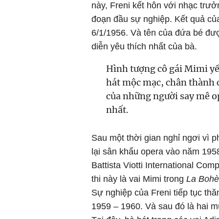
này, Freni kết hôn với nhạc trưở
đoạn đầu sự nghiệp. Kết quả của
6/1/1956. Và tên của đứa bé đượ
diễn yêu thích nhất của bà.
Hình tượng cô gái Mimi yế
hát mộc mạc, chân thành c
của những người say mê op
nhất.
Sau một thời gian nghỉ ngơi vì p
lại sân khấu opera vào năm 1958
Battista Viotti International Com
thi này là vai Mimi trong
La Boh
Sự nghiệp của Freni tiếp tục thă
1959 – 1960. Và sau đó là hai m