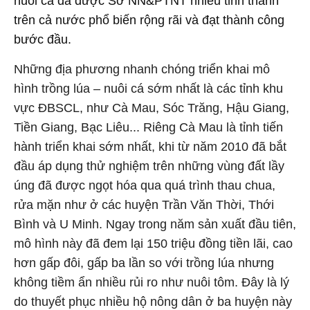
nuôi cá đã được Sở NN&PTNT nhiều tỉnh thành
trên cả nước phổ biến rộng rãi và đạt thành công
bước đầu.
Những địa phương nhanh chóng triển khai mô
hình trồng lúa – nuôi cá sớm nhất là các tỉnh khu
vực ĐBSCL, như Cà Mau, Sóc Trăng, Hậu Giang,
Tiền Giang, Bạc Liêu... Riêng Cà Mau là tỉnh tiến
hành triển khai sớm nhất, khi từ năm 2010 đã bắt
đầu áp dụng thử nghiệm trên những vùng đất lầy
úng đã được ngọt hóa qua quá trình thau chua,
rửa mặn như ở các huyện Trần Văn Thời, Thới
Bình và U Minh. Ngay trong năm sản xuất đầu tiên,
mô hình này đã đem lại 150 triệu đồng tiền lãi, cao
hơn gấp đôi, gấp ba lần so với trồng lúa nhưng
không tiềm ẩn nhiều rủi ro như nuôi tôm. Đây là lý
do thuyết phục nhiều hộ nông dân ở ba huyện này