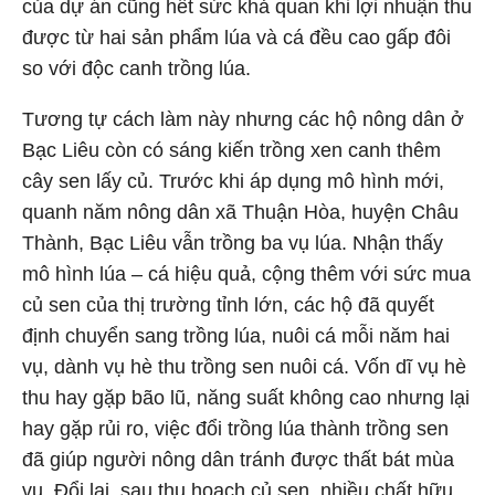
của dự án cũng hết sức khả quan khi lợi nhuận thu
được từ hai sản phẩm lúa và cá đều cao gấp đôi
so với độc canh trồng lúa.
Tương tự cách làm này nhưng các hộ nông dân ở
Bạc Liêu còn có sáng kiến trồng xen canh thêm
cây sen lấy củ. Trước khi áp dụng mô hình mới,
quanh năm nông dân xã Thuận Hòa, huyện Châu
Thành, Bạc Liêu vẫn trồng ba vụ lúa. Nhận thấy
mô hình lúa – cá hiệu quả, cộng thêm với sức mua
củ sen của thị trường tỉnh lớn, các hộ đã quyết
định chuyển sang trồng lúa, nuôi cá mỗi năm hai
vụ, dành vụ hè thu trồng sen nuôi cá. Vốn dĩ vụ hè
thu hay gặp bão lũ, năng suất không cao nhưng lại
hay gặp rủi ro, việc đổi trồng lúa thành trồng sen
đã giúp người nông dân tránh được thất bát mùa
vụ. Đổi lại, sau thu hoạch củ sen, nhiều chất hữu