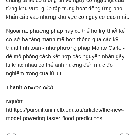
chúng ta sẽ có thông tin về nguy cơ ngập lụt của
từng khu vực, giúp tập trung hoạt động ứng phó
khẩn cấp vào những khu vực có nguy cơ cao nhất.
Ngoài ra, phương pháp này có thể hỗ trợ thiết kế
cơ sở hạ tầng mạnh mẽ hơn thông qua các kỹ
thuật tính toán - như phương pháp Monte Carlo -
để mô phỏng cách kết hợp các nguyên nhân gây
lũ khác nhau có thể ảnh hưởng đến mức độ
nghiêm trọng của lũ lụt.□
Thanh An
lược dịch
Nguồn:
hthttps://pursuit.unimelb.edu.au/articles/the-new-
model-powering-faster-flood-predictions