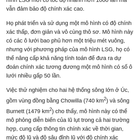
hình LSG mới có tốc độ nhanh hơn 1000 lần mà
vẫn đảm bảo độ chính xác cao.
Họ phát triển và sử dụng một mô hình có độ chính
xác thấp, đơn giản và vô cùng thô sơ. Mô hình này
có các ô lưới bao phủ hơn một triệu mét vuông,
nhưng với phương pháp của mô hình LSG, họ có
thể nâng cấp khả năng tính toán để đưa ra dự
đoán chính xác tương đương một mô hình có số ô
lưới nhiều gấp 50 lần.
Việc thử nghiệm cho hai hệ thống sông lớn ở Úc,
2
gồm vùng đồng bằng Chowilla (740 km
) và sông
2
Burnett (1479 km
) cho thấy, mô hình này có thể
mô phỏng diễn biến của lũ lụt trong cả hai trường
hợp, cung cấp thông tin chính xác về thời gian,
mức độ lũ và độ sâu đỉnh lũ với độ chính xác