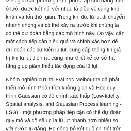
Việc giải các phương trình phức tạp cho hàng triệu
ô lưới được kết nối với nhau là điều vô cùng khó
khăn và tốn thời gian. Trong khi đó, lũ lụt di chuyển
nhanh chóng và có thể xảy ra trước khi chúng ta
có thể dự đoán bằng các mô hình này. Do vậy, cần
một cách tiếp cận hiệu quả và chính xác hơn để
dự đoán các sự kiện lũ lụt, cung cấp thông tin giá
trị khi lũ lụt diễn ra, cũng như thiết kế cơ sở hạ
tầng giúp giảm thiểu tác động của lũ lụt.
Nhóm nghiên cứu tại Đại học Melbourne đã phát
triển mô hình Phân tích không gian và Học quy
trình Gaussian có độ chính xác thấp (Low-fidelity,
Spatial analysis, and Gaussian Process learning -
LSG) - một phương pháp tiếp cận có thể dự đoán
quy mô và độ sâu của lũ lụt nhanh hơn nhiều so
với nước lũ dâng. Họ công bố kết quả chi tiết trên