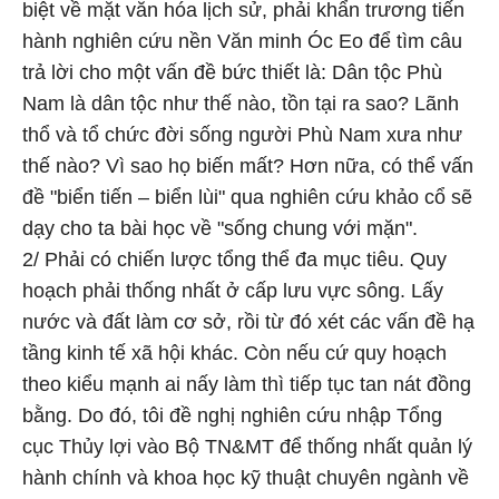
biệt về mặt văn hóa lịch sử, phải khẩn trương tiến
hành nghiên cứu nền Văn minh Óc Eo để tìm câu
trả lời cho một vấn đề bức thiết là: Dân tộc Phù
Nam là dân tộc như thế nào, tồn tại ra sao? Lãnh
thổ và tổ chức đời sống người Phù Nam xưa như
thế nào? Vì sao họ biến mất? Hơn nữa, có thể vấn
đề "biển tiến – biển lùi" qua nghiên cứu khảo cổ sẽ
dạy cho ta bài học về "sống chung với mặn".
2/ Phải có chiến lược tổng thể đa mục tiêu. Quy
hoạch phải thống nhất ở cấp lưu vực sông. Lấy
nước và đất làm cơ sở, rồi từ đó xét các vấn đề hạ
tầng kinh tế xã hội khác. Còn nếu cứ quy hoạch
theo kiểu mạnh ai nấy làm thì tiếp tục tan nát đồng
bằng. Do đó, tôi đề nghị nghiên cứu nhập Tổng
cục Thủy lợi vào Bộ TN&MT để thống nhất quản lý
hành chính và khoa học kỹ thuật chuyên ngành về