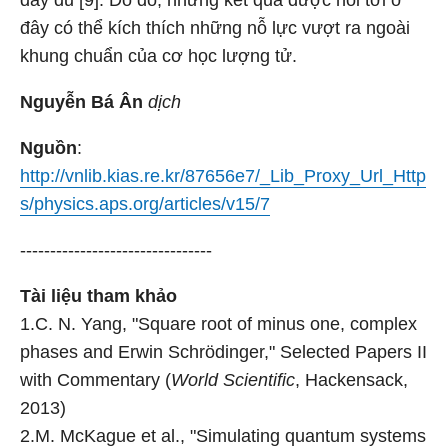
đầy đủ [9]. Do đó, những kết quả được nói tới ở
đây có thể kích thích những nỗ lực vượt ra ngoài
khung chuẩn của cơ học lượng tử.
Nguyễn Bá Ân
dịch
Nguồn
:
http://vnlib.kias.re.kr/87656e7/_Lib_Proxy_Url_Http
s/physics.aps.org/articles/v15/7
--------------------------------
Tài liệu tham khảo
1.C. N. Yang, "Square root of minus one, complex
phases and Erwin Schrödinger," Selected Papers II
with Commentary (
World Scientific
, Hackensack,
2013)
2.M. McKague et al., "Simulating quantum systems