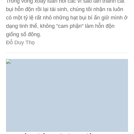
Trong vòng xoay luân hồi các vì sao tan thành cát
bụi hỗn độn rồi lại tái sinh, chúng tôi nhận ra luôn
có một tỷ lệ rất nhỏ những hạt bụi bí ẩn giữ mình ở
dạng tinh thể, không "cam phận" làm hỗn độn
giống số đông.
Đỗ Duy Thọ