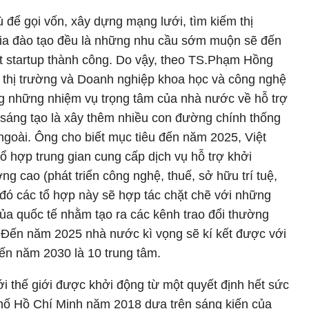
 để gọi vốn, xây dựng mạng lưới, tìm kiếm thị
 gia đào tạo đều là những nhu cầu sớm muộn sẽ đến
ột startup thành công. Do vậy, theo TS.Phạm Hồng
n thị trường và Doanh nghiệp khoa học và công nghệ
 những nhiệm vụ trọng tâm của nhà nước về hỗ trợ
i sáng tạo là xây thêm nhiều con đường chính thống
ngoài. Ông cho biết mục tiêu đến năm 2025, Việt
 hợp trung gian cung cấp dịch vụ hỗ trợ khởi
ng cao (phát triển công nghệ, thuế, sở hữu trí tuệ,
tại đó các tổ hợp này sẽ hợp tác chặt chẽ với những
của quốc tế nhằm tạo ra các kênh trao đổi thường
. Đến năm 2025 nhà nước kì vọng sẽ kí kết được với
đến năm 2030 là 10 trung tâm.
ới thế giới được khởi động từ một quyết định hết sức
ố Hồ Chí Minh năm 2018 dựa trên sáng kiến của