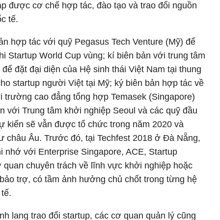
lập được cơ chế hợp tác, đào tạo và trao đổi nguồn
c tế.
ản hợp tác với quỹ Pegasus Tech Venture (Mỹ) để
thi Startup World Cup vùng; kí biên bản với trung tâm
để đặt đại diện của Hệ sinh thái Việt Nam tại thung
cho startup người Việt tại Mỹ; ký biên bản hợp tác về
với trường cao đẳng tổng hợp Temasek (Singapore)
n với Trung tâm khởi nghiệp Seoul và các quỹ đầu
dự kiến sẽ vẫn được tổ chức trong năm 2020 và
ư châu Âu. Trước đó, tại Techfest 2018 ở Đà Nẵng,
 nhớ với Enterprise Singapore, ACE, Startup
 quan chuyên trách về lĩnh vực khởi nghiệp hoặc
bảo trợ, có tầm ảnh hưởng chủ chốt trong từng hệ
tế.
h lang trao đổi startup, các cơ quan quản lý cũng