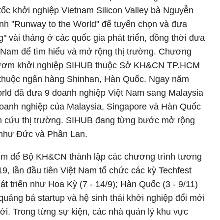
tốc khởi nghiệp Vietnam Silicon Valley bà Nguyễn
ình "Runway to the World" để tuyển chọn và đưa
" vài tháng ở các quốc gia phát triển, đồng thời đưa
t Nam để tìm hiểu và mở rộng thị trường. Chương
n ươm khởi nghiệp SIHUB thuộc Sở KH&CN TP.HCM
b thuộc ngân hàng Shinhan, Hàn Quốc. Ngay năm
World đã đưa 9 doanh nghiệp Việt Nam sang Malaysia
doanh nghiệp của Malaysia, Singapore và Hàn Quốc
n cứu thị trường. SIHUB đang từng bước mở rộng
c như Đức và Phần Lan.
iểm để Bộ KH&CN thành lập các chương trình tương
, lần đầu tiên Việt Nam tổ chức các kỳ Techfest
át triển như Hoa Kỳ (7 - 14/9); Hàn Quốc (3 - 9/11)
quảng bá startup và hệ sinh thái khởi nghiệp đổi mới
ới. Trong từng sự kiện, các nhà quản lý khu vực