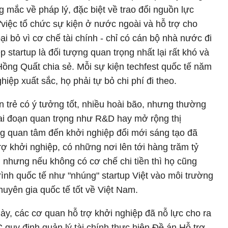
 mắc về pháp lý, đặc biệt về trao đổi nguồn lực
"việc tổ chức sự kiện ở nước ngoài và hỗ trợ cho
ại bỏ vì cơ chế tài chính - chỉ có cán bộ nhà nước đi
 startup là đối tượng quan trọng nhất lại rất khó và
ồng Quất chia sẻ. Mỗi sự kiện techfest quốc tế năm
ệp xuất sắc, họ phải tự bỏ chi phí đi theo.
n trẻ có ý tưởng tốt, nhiều hoài bão, nhưng thường
giai đoạn quan trọng như R&D hay mở rộng thị
g quan tâm đến khởi nghiệp đổi mới sáng tạo đã
ợ khởi nghiệp, có những nơi lên tới hàng trăm tỷ
nhưng nếu không có cơ chế chi tiền thì họ cũng
rình quốc tế như "nhúng" startup Việt vào môi trường
uyên gia quốc tế tốt về Việt Nam.
ày, các cơ quan hỗ trợ khởi nghiệp đã nỗ lực cho ra
quy định quản lý tài chính thực hiện Đề án Hỗ trợ