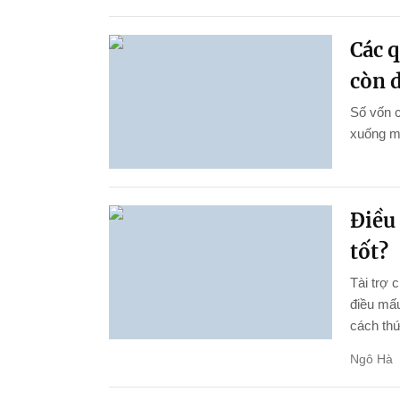
Các 
còn d
Số vốn 
xuống m
Điều 
tốt?
Tài trợ 
điều mấ
cách thứ
Ngô Hà