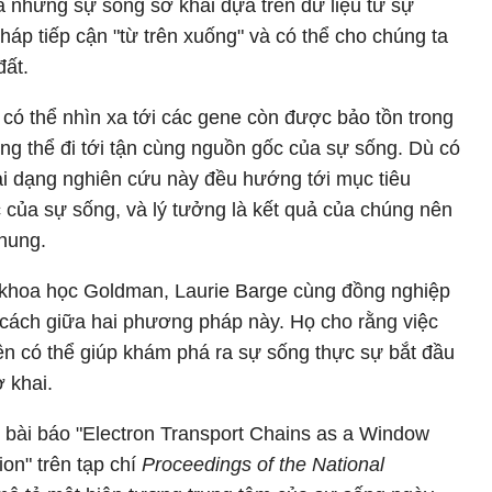
ủa những sự sống sơ khai dựa trên dữ liệu từ sự
áp tiếp cận "từ trên xuống" và có thể cho chúng ta
đất.
có thể nhìn xa tới các gene còn được bảo tồn trong
ông thể đi tới tận cùng nguồn gốc của sự sống. Dù có
ai dạng nghiên cứu này đều hướng tới mục tiêu
của sự sống, và lý tưởng là kết quả của chúng nên
chung.
 khoa học Goldman, Laurie Barge cùng đồng nghiệp
cách giữa hai phương pháp này. Họ cho rằng việc
ên có thể giúp khám phá ra sự sống thực sự bắt đầu
ơ khai.
 bài báo "Electron Transport Chains as a Window
ion" trên tạp chí
Proceedings of the National