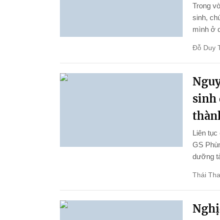
Trong vò
sinh, ch
mình ở d
Đỗ Duy 
Nguy
sinh
thành
Liên tục
GS Phùng
dưỡng tà
Thái Th
Nghị