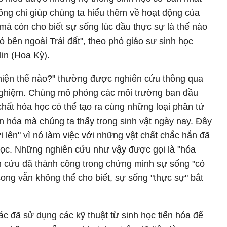
ông chỉ giúp chúng ta hiểu thêm về hoạt động của
à còn cho biết sự sống lúc đầu thực sự là thế nào
ó bên ngoài Trái đất", theo phó giáo sư sinh học
in (Hoa Kỳ).
hiện thế nào?" thường được nghiên cứu thông qua
 nghiệm. Chúng mô phỏng các môi trường ban đầu
chất hóa học có thể tạo ra cùng những loại phân tử
 hóa mà chúng ta thấy trong sinh vật ngày nay. Đây
 lên" vì nó làm việc với những vật chất chắc hẳn đã
h học. Những nghiên cứu như vậy được gọi là "hóa
ên cứu đã thành công trong chứng minh sự sống "có
song vẫn không thể cho biết, sự sống "thực sự" bắt
ác đã sử dụng các kỹ thuật từ sinh học tiến hóa để