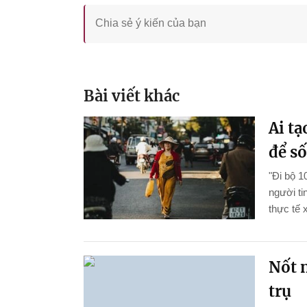
Bài viết khác
Ai tạ
để s
"Đi bộ 
người ti
thực tế 
Nốt n
trụ