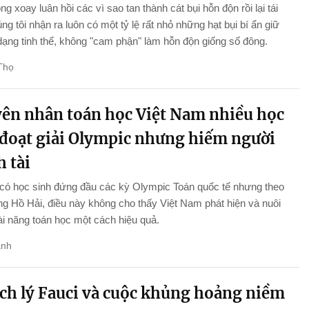
ng xoay luân hồi các vì sao tan thành cát bụi hỗn độn rồi lại tái
úng tôi nhận ra luôn có một tỷ lệ rất nhỏ những hạt bụi bí ẩn giữ
ạng tinh thể, không "cam phận" làm hỗn độn giống số đông.
Thọ
ên nhân toán học Việt Nam nhiều học
 đoạt giải Olympic nhưng hiếm người
 tài
 có học sinh đứng đầu các kỳ Olympic Toán quốc tế nhưng theo
 Hồ Hải, điều này không cho thấy Việt Nam phát hiện và nuôi
i năng toán học một cách hiệu quả.
anh
ch lý Fauci và cuộc khủng hoảng niềm