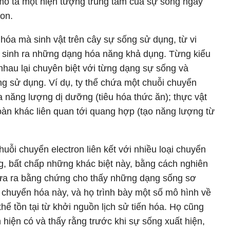
 mô tả một hiện tượng trung tâm của sự sống ngày
ron.
hóa mà sinh vật trên cây sự sống sử dụng, từ vi
n sinh ra những dạng hóa năng khả dụng. Từng kiểu
nhau lại chuyên biệt với từng dạng sự sống và
 sử dụng. Ví dụ, ty thể chứa một chuỗi chuyển
a năng lượng dị dưỡng (tiêu hóa thức ăn); thực vật
oàn khác liên quan tới quang hợp (tạo năng lượng từ
huỗi chuyển electron liên kết với nhiều loại chuyển
, bất chấp những khác biệt này, bằng cách nghiên
 đưa ra bằng chứng cho thấy những dạng sống sơ
 chuyển hóa này, và họ trình bày một số mô hình về
thể tồn tại từ khởi nguồn lịch sử tiến hóa. Họ cũng
hiện có và thấy rằng trước khi sự sống xuất hiện,