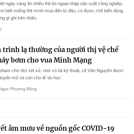
ệt ngày càng ăn nhiều thịt bò ngoại nhập sản xuất công nghiệp,
ó biết miếng thịt mình mua đến từ đâu, có được chế biến đúng
g gì ghi trên nhãn.
i
trình lạ thường của người thị vệ chế
máy bơm cho vua Minh Mạng
phạm chờ đợi xét xử, nhờ có tài kỹ thuật, Lê Văn Nguyên được
tuyển mộ và còn cho đi 'du học'.
Ngọc Phương Đông
ết âm mưu về nguồn gốc COVID-19