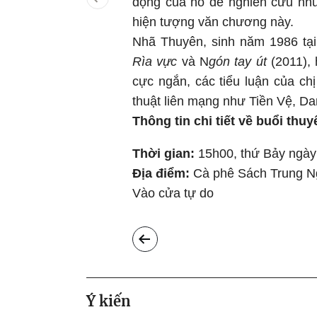
động của nó để nghiên cứu nhữ
hiện tượng văn chương này.
Nhã Thuyên, sinh năm 1986 tại
Rìa vực
và N
gón tay út
(2011), 
cực ngắn, các tiểu luận của ch
thuật liên mạng như Tiền Vệ, D
Thông tin chi tiết về buổi thuyế
Thời gian:
15h00, thứ Bảy ngày
Địa điểm:
Cà phê Sách Trung Ng
Vào cửa tự do
Ý kiến