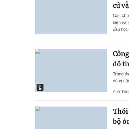
cử vẫ
Các chươ
biện và 
cầu học 
Công
đô th
Trong th
công cộn
Anh Thư
Thói
bộ ó