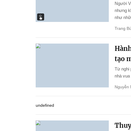
Người Vi
nhưng kh
như nhữn
Trang Bù
Hành 
tạo 
Từ nghi 
nhà vua 
Nguyễn 
undefined
Thuy