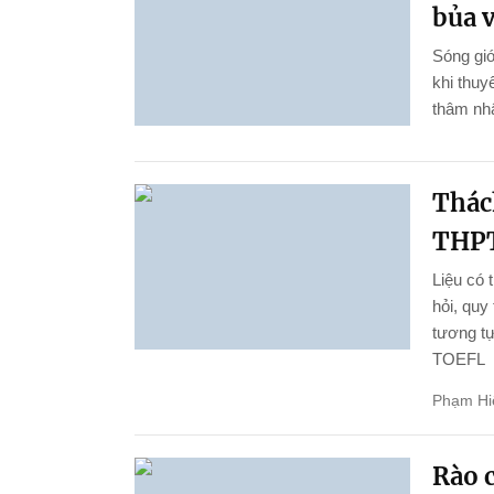
bủa 
Sóng gió
khi thu
thâm nhậ
Thách
THPT
Liệu có 
hỏi, quy
tương tự
TOEFL
Phạm Hi
Rào c