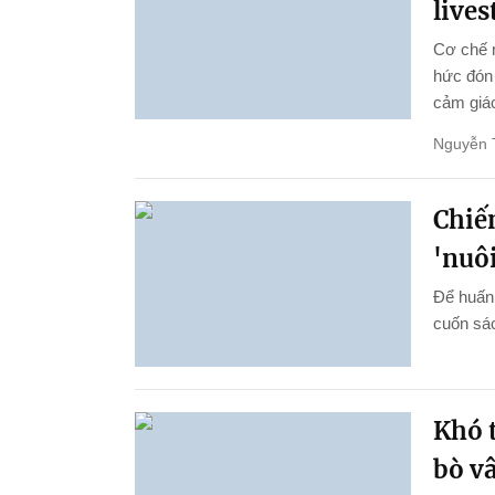
live
Cơ chế 
hức đón 
cảm giác
Nguyễn 
Chiến
'nuôi
Để huấn 
cuốn sác
Khó t
bò v