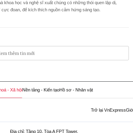
à khoa học và nghệ sĩ xuất chúng có những thói quen lập dị,
 cực đoan, để kích thích nguồn cảm hứng sáng tạo.
em thêm tin mới
hoá - Xã hội
Nền tảng - Kiến tạo
Hồ sơ - Nhân vật
Trở lại VnExpress
Giớ
Địa chỉ: Tầng 10, Tòa A FPT Tower,