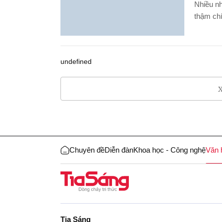
Nhiều nh
thậm chí
undefined
X
Chuyên đề
Diễn đàn
Khoa học - Công nghệ
Văn 
Tia Sáng