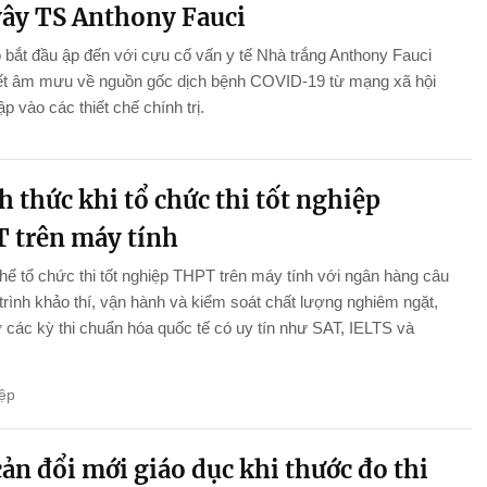
vây TS Anthony Fauci
 bắt đầu ập đến với cựu cố vấn y tế Nhà trắng Anthony Fauci
yết âm mưu về nguồn gốc dịch bệnh COVID-19 từ mạng xã hội
p vào các thiết chế chính trị.
 thức khi tổ chức thi tốt nghiệp
 trên máy tính
thể tổ chức thi tốt nghiệp THPT trên máy tính với ngân hàng câu
 trình khảo thí, vận hành và kiểm soát chất lượng nghiêm ngặt,
 các kỳ thi chuẩn hóa quốc tế có uy tín như SAT, IELTS và
ệp
ản đổi mới giáo dục khi thước đo thi