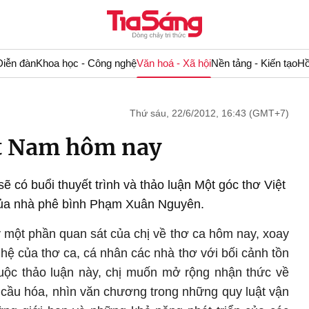
Diễn đàn
Khoa học - Công nghệ
Văn hoá - Xã hội
Nền tảng - Kiến tạo
Hồ
Thứ sáu, 22/6/2012, 16:43 (GMT+7)
ệt Nam hôm nay
ẽ có buổi thuyết trình và thảo luận Một góc thơ Việt
ủa nhà phê bình Phạm Xuân Nguyên.
 một phần quan sát của chị về thơ ca hôm nay, xoay
hệ của thơ ca, cá nhân các nhà thơ với bối cảnh tồn
cuộc thảo luận này, chị muốn mở rộng nhận thức về
 cầu hóa, nhìn văn chương trong những quy luật vận