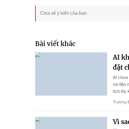
Bài viết khác
AI k
đặt 
AI chưa 
rút dần 
tích lũy
Trường 
Vì s