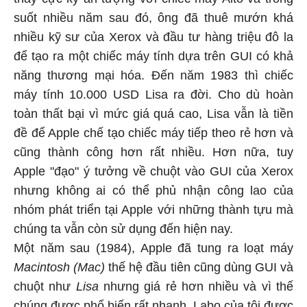
suốt nhiều năm sau đó, ông đã thuê mướn khá
nhiều kỹ sư của Xerox và đầu tư hàng triệu đô la
để tạo ra một chiếc máy tính dựa trên GUI có khả
năng thương mại hóa. Đến năm 1983 thì chiếc
máy tính 10.000 USD Lisa ra đời. Cho dù hoàn
toàn thất bại vì mức giá quá cao, Lisa vẫn là tiền
đề để Apple chế tạo chiếc máy tiếp theo rẻ hơn và
cũng thành công hơn rất nhiều. Hơn nữa, tuy
Apple "đạo" ý tưởng về chuột vào GUI của Xerox
nhưng không ai có thể phủ nhận công lao của
nhóm phát triển tại Apple với những thành tựu mà
chúng ta vẫn còn sử dụng đến hiện nay.
Một năm sau (1984), Apple đã tung ra loạt máy
Macintosh (Mac)
thế hệ đầu tiên cũng dùng GUI và
chuột như
Lisa
nhưng giá rẻ hơn nhiều và vì thế
chúng được phổ biến rất nhanh. Labo của tôi được