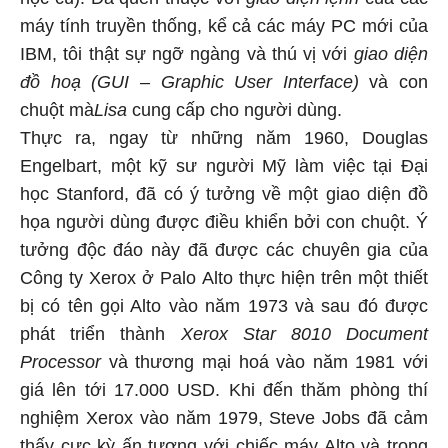
máy tính truyền thống, kể cả các máy PC mới của
IBM, tôi thật sự ngỡ ngàng và thú vị với
giao diện
đồ hoạ (GUI – Graphic User Interface)
và con
chuột m
à
Lisa
cung cấp cho người dùng.
Thực ra, ngay từ những năm 1960, Douglas
Engelbart, một kỹ sư người Mỹ làm việc tại Đại
học Stanford, đã có ý tưởng về một giao diện đồ
họa người dùng được điều khiển bởi con chuột. Ý
tưởng độc đáo này đã được các chuyên gia của
Công ty Xerox ở Palo Alto thực hiện trên một thiết
bị có tên gọi Alto vào năm 1973 và sau đó được
phát triển thành
Xerox Star 8010 Document
Processor
và thương mại hoá vào năm 1981 với
giá lên tới 17.000 USD. Khi đến thăm phòng thí
nghiệm Xerox vào năm 1979, Steve Jobs đã cảm
thấy cực kỳ ấn tượng với chiếc máy Alto và trong