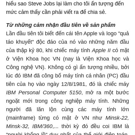
hiểu sao Steve Jobs lại làm cho tôi ấn tượng đến
mức cảm thấy cần phải viết ra để chia sẻ.
Từ những cảm nhận đầu tiên về sản phẩm
Lần đầu tiên tôi biết đến cái tên Apple và logo "quả
táo khuyết" độc đáo của nó vào những năm đầu
của thập kỷ 80, khi chiếc máy tính
Apple II
có mặt
ở Viện Khoa học VN (nay là Viện Khoa học và
Công nghệ VN). Không có gì ấn tượng nhiều, bởi
lúc đó IBM đã công bố máy tính cá nhân (PC) đầu
tiên của họ vào ngày 12/8/1981, đó là chiếc máy
IBM Personal Computer 5150
, mở ra một bước
ngoặt mới trong công nghiệp máy tính. Những
người đã lăn lộn cùng các máy tính lớn
(mainframe) từng có mặt ở VN như
Minsk-22,
Minsk-32, IBM/360
,... thời kỳ đó đều coi IBM là
"người khổng lồ" duy nhất của thế giới điện toán,