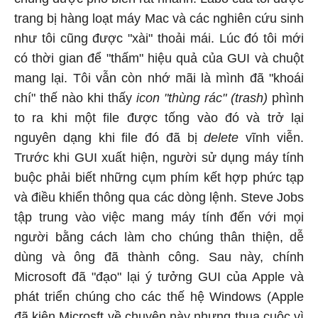
trang bị hàng loạt máy Mac và các nghiên cứu sinh
như tôi cũng được "xài" thoải mái. Lúc đó tôi mới
có thời gian để "thấm" hiệu quả của GUI và chuột
mang lại. Tôi vẫn còn nhớ mãi là mình đã "khoái
chí" thế nào khi thấy
icon "thùng rác" (trash)
phình
to ra khi một file được tống vào đó và trở lại
nguyên dạng khi file đó đã bị
delete
vĩnh viễn.
Trước khi GUI xuất hiện, người sử dụng máy tính
buộc phải biết những cụm phím kết hợp phức tạp
và điều khiển thông qua các dòng lệnh. Steve Jobs
tập trung vào việc mang máy tính đến với mọi
người bằng cách làm cho chúng thân thiện, dễ
dùng và ông đã thành công. Sau này, chính
Microsoft đã "đạo" lại ý tưởng GUI của Apple và
phát triển chúng cho các thế hệ Windows (Apple
đã kiện Microsft về chuyện này nhưng thua cuộc vì