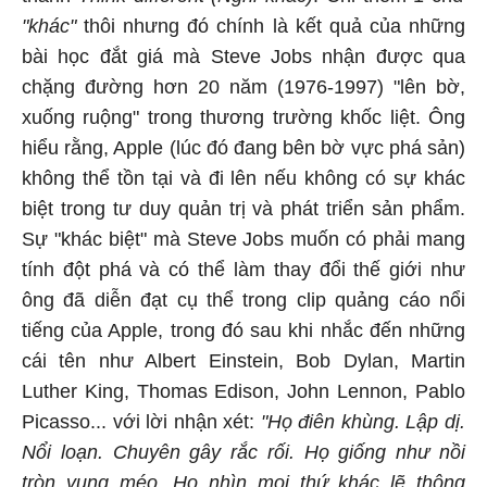
"khác"
thôi nhưng đó chính là kết quả của những
bài học đắt giá mà Steve Jobs nhận được qua
chặng đường hơn 20 năm (1976-1997) "lên bờ,
xuống ruộng" trong thương trường khốc liệt. Ông
hiểu rằng, Apple (lúc đó đang bên bờ vực phá sản)
không thể tồn tại và đi lên nếu không có sự khác
biệt trong tư duy quản trị và phát triển sản phẩm.
Sự "khác biệt" mà Steve Jobs muốn có phải mang
tính đột phá và có thể làm thay đổi thế giới như
ông đã diễn đạt cụ thể trong clip quảng cáo nổi
tiếng của Apple, trong đó sau khi nhắc đến những
cái tên như Albert Einstein, Bob Dylan, Martin
Luther King, Thomas Edison, John Lennon, Pablo
Picasso... với lời nhận xét:
"Họ điên khùng. Lập dị.
Nổi loạn. Chuyên gây rắc rối. Họ giống như nồi
tròn vung méo. Họ nhìn mọi thứ khác lẽ thông