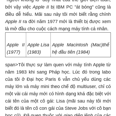
bởi vậy việc
Apple II
bị IBM PC "át bóng" cũng là
điều dễ hiểu. Mãi sau này tôi mới biết rằng chính
Apple II
ra đời năm 1977 mới là thiết bị được xem
là mở đầu cho cuộc cách mạng máy tính cá nhân.
Apple II
Apple Lisa
Apple Macintosh (Mac)thế
(1977)
(1983)
hệ đầu tiên (1984)
span>Tôi thực sự làm quen với máy tính Apple từ
năm 1983 khi sang Pháp học. Lúc đó trong labo
của tôi ở Đại học Paris 6 vẫn chủ yếu dùng các
máy lớn và máy mini theo chế độ multiuser, chỉ có
một vài cái máy mới có hình dạng khá đặc biệt với
cái tên của một cô gái: Lisa (mãi sau này tôi mới
biết đó là tên cô con gái của Steve Jobs với cô bạn
học cũ). Đã quen thuộc với
giao diện lệnh
của các