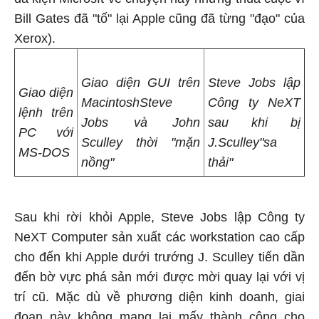
Bill Gates đã "tố" lại Apple cũng đã từng "đạo" của
Xerox).
Giao diện GUI trên
Steve Jobs lập
Giao diện
Macintosh
Steve
Công ty NeXT
lệnh trên
Jobs và John
sau khi bị
PC với
Sculley thời "mặn
J.Sculley"sa
MS-DOS
nồng"
thải"
Sau khi rời khỏi Apple, Steve Jobs lập Công ty
NeXT Computer sản xuất các workstation cao cấp
cho đến khi Apple dưới trướng J. Sculley tiến dần
đến bờ vực phá sản mới được mời quay lại với vị
trí cũ. Mặc dù về phương diện kinh doanh, giai
đoạn này không mang lại mấy thành công cho