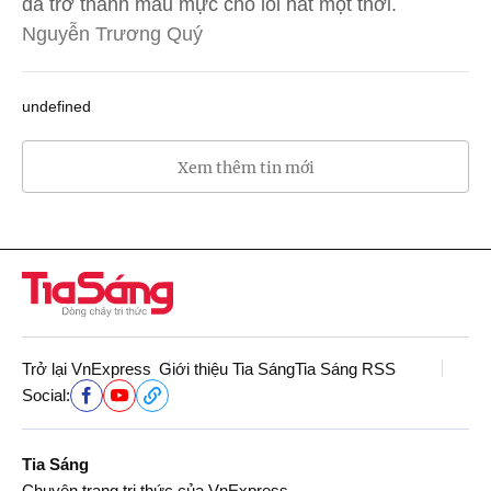
đã trở thành mẫu mực cho lối hát một thời.
Nguyễn Trương Quý
undefined
Xem thêm tin mới
Trở lại VnExpress
Giới thiệu Tia Sáng
Tia Sáng RSS
Social:
Tia Sáng
Chuyên trang tri thức của VnExpress