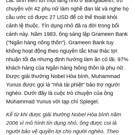
các sinh viên tới một làng nhỏ ở Bangladesh, trò
chuyện với 42 phụ nữ làm nghề đan lát và nghe họ
cầu ước có được 27 USD để có thể thoát khỏi
cảnh lệ thuộc. Tín dụng nhỏ đã ra đời trong bối
cảnh này. Năm 1983, ông sáng lập Grameen Bank
("Ngân hàng nông thôn"). Grameen Bank tuy
không hoạt động theo nguyên tắc khai thác lợi
nhuận tối đa nhưng định hướng làm ăn có lãi. 97%
khách hàng của Ngân hàng Nông thôn là phụ nữ.
Được giải thưởng Nobel Hòa bình, Muhammad
Yunus được gọi là "nhà tài phiệt" bảo trợ người
nghèo. Dưới đây là cuộc trò chuyện của ông
Muhammad Yunus với tạp chí Spiegel.
Kể từ khi được giải thưởng Nobel Hòa bình năm
2006 vì mô hình tín dụng nhỏ, ông được coi là
người bảo vệ quyền lợi cho người nghèo. Theo