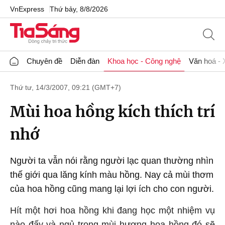
VnExpress
Thứ bảy, 8/8/2026
Chuyên đề
Diễn đàn
Khoa học - Công nghệ
Văn hoá - 
Thứ tư, 14/3/2007, 09:21 (GMT+7)
Mùi hoa hồng kích thích trí
nhớ
Người ta vẫn nói rằng người lạc quan thường nhìn
thế giới qua lăng kính màu hồng. Nay cả mùi thơm
của hoa hồng cũng mang lại lợi ích cho con người.
Hít một hơi hoa hồng khi đang học một nhiệm vụ
nào đấy và ngủ trong mùi hương hoa hồng đó sẽ