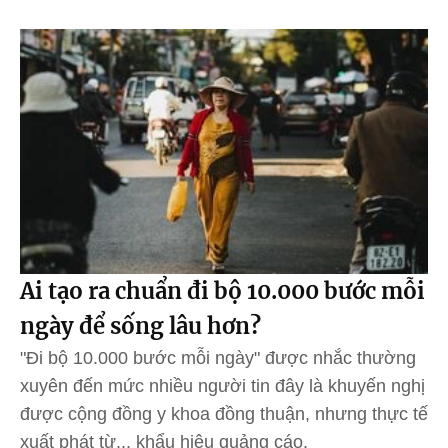
Ai tạo ra chuẩn đi bộ 10.000 bước mỗi
ngày để sống lâu hơn?
"Đi bộ 10.000 bước mỗi ngày" được nhắc thường
xuyên đến mức nhiều người tin đây là khuyến nghị
được cộng đồng y khoa đồng thuận, nhưng thực tế
xuất phát từ... khẩu hiệu quảng cáo.