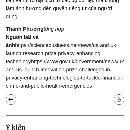
tiền và rủi ro đại dịch từ các bộ dữ liệu mà không
làm ảnh hưởng đến quyền riêng tư của người
dùng.
Thanh Phương
tổng hợp
Nguồn bài và
ảnh
https://sciencebusiness.net/news/us-and-uk-
launch-research-prize-privacy-enhancing-
technology
https://www.gov.uk/government/news/uk-
and-us-launch-innovation-prize-challenges-in-
privacy-enhancing-technologies-to-tackle-financial-
crime-and-public-health-emergencies
Ý kiến