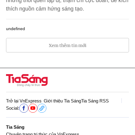
những thói quen lập dị, thậm chí cực đoan, để kích
thích nguồn cảm hứng sáng tạo.
undefined
Xem thêm tin mới
Trở lại VnExpress
Giới thiệu Tia Sáng
Tia Sáng RSS
Social:
Tia Sáng
Chuyên trang tri thức của VnExpress