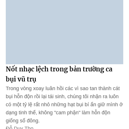
Nốt nhạc lệch trong bản trường ca
bụi vũ trụ
Trong vòng xoay luân hồi các vì sao tan thành cát
bụi hỗn độn rồi lại tái sinh, chúng tôi nhận ra luôn
có một tỷ lệ rất nhỏ những hạt bụi bí ẩn giữ mình ở
dạng tinh thể, không "cam phận" làm hỗn độn
giống số đông.
Đỗ Duy Thọ