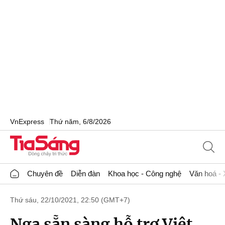
VnExpress
Thứ năm, 6/8/2026
Chuyên đề
Diễn đàn
Khoa học - Công nghệ
Văn hoá - 
Thứ sáu, 22/10/2021, 22:50 (GMT+7)
Nga sẵn sàng hỗ trợ Việt