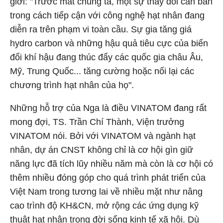
giới: "Trước mắt chúng ta, một sự thay đổi căn bản
trong cách tiếp cận với công nghệ hạt nhân đang
diễn ra trên phạm vi toàn cầu. Sự gia tăng giá
hydro carbon và những hậu quả tiêu cực của biến
đổi khí hậu đang thúc đẩy các quốc gia châu Âu,
Mỹ, Trung Quốc... tăng cường hoặc nối lại các
chương trình hạt nhân của họ".
Những hỗ trợ của Nga là điều VINATOM đang rất
mong đợi, TS. Trần Chí Thành, Viện trưởng
VINATOM nói. Bởi với VINATOM và ngành hạt
nhân, dự án CNST không chỉ là cơ hội gìn giữ
năng lực đã tích lũy nhiều năm mà còn là cơ hội có
thêm nhiều đóng góp cho quá trình phát triển của
Việt Nam trong tương lai về nhiều mặt như nâng
cao trình độ KH&CN, mở rộng các ứng dụng kỹ
thuật hạt nhân trong đời sống kinh tế xã hội. Dù