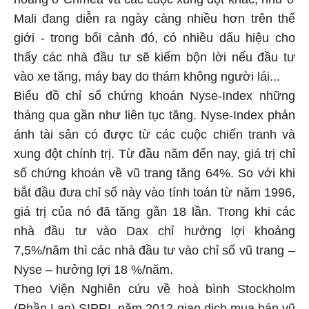
Mali đang diễn ra ngày càng nhiều hơn trên thế
giới - trong bối cảnh đó, có nhiều dấu hiệu cho
thấy các nhà đầu tư sẽ kiếm bộn lời nếu đầu tư
vào xe tăng, máy bay do thám không người lái...
Biểu đồ chỉ số chứng khoán Nyse-Index những
tháng qua gần như liên tục tăng. Nyse-Index phản
ánh tài sản có được từ các cuộc chiến tranh và
xung đột chính trị. Từ đầu năm đến nay, giá trị chỉ
số chứng khoán về vũ trang tăng 64%. So với khi
bắt đầu đưa chỉ số này vào tính toán từ năm 1996,
giá trị của nó đã tăng gần 18 lần. Trong khi các
nhà đầu tư vào Dax chỉ hưởng lợi khoảng
7,5%/năm thì các nhà đầu tư vào chỉ số vũ trang –
Nyse – hưởng lợi 18 %/năm.
Theo Viện Nghiên cứu về hoà bình Stockholm
(Phần Lan) SIPRI, năm 2012 giao dịch mua bán vũ