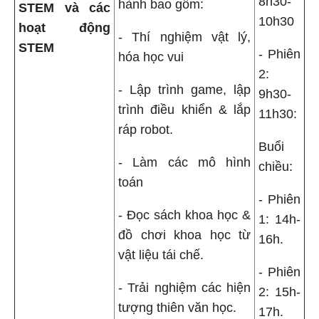
8h30-
hành bao gồm:
STEM và các
10h30
hoạt động
- Thí nghiệm vật lý,
STEM
- Phiên
hóa học vui
2:
- Lập trình game, lập
9h30-
trình điều khiển & lắp
11h30:
ráp robot.
Buổi
- Làm các mô hình
chiều:
toán
- Phiên
- Đọc sách khoa học &
1: 14h-
đồ chơi khoa học từ
16h.
vật liệu tái chế.
- Phiên
- Trải nghiệm các hiện
2: 15h-
tượng thiên văn học.
17h.