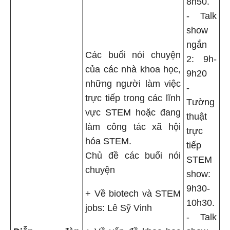
8h50.
- Talk
show
ngắn
Các buổi nói chuyện
2: 9h-
của các nhà khoa học,
9h20
những người làm việc
-
trực tiếp trong các lĩnh
Tường
vực STEM hoặc đang
thuật
làm công tác xã hội
trực
hóa STEM.
tiếp
Chủ đề các buổi nói
STEM
chuyện
show:
9h30-
+ Về biotech và STEM
10h30.
jobs: Lê Sỹ Vinh
- Talk