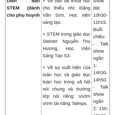
Diễn đàn
+ Về vấn đề khoa học
show
STEM (dành
cho thiếu nhi: Đặng
dài:
cho phụ huynh
Văn Sơn, Học viện
10h30-
sáng tạo.
11h15.
Buổi
+ STEM trong giáo dục
chiều:
Steiner: Nguyễn Thu
- Talk
Hương, Học Viện
show
Sáng Tạo S3.
ngắn
1:
+ Về sự xuất hiện của
14h30-
toán học và giáo dục
14h50.
toán học trong xã hội
- Talk
nói chung và trường
show
lớp nói riêng: Vườn
ngắn
ươm tài năng Talinpa.
2: 15h-