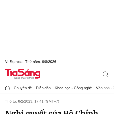
VnExpress
Thứ năm, 6/8/2026
Chuyên đề
Diễn đàn
Khoa học - Công nghệ
Văn hoá - 
Thứ tư, 8/2/2023, 17:41 (GMT+7)
Nghị quyết của Bộ Chính