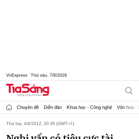
VnExpress
Thứ sáu, 7/8/2026
Chuyên đề
Diễn đàn
Khoa học - Công nghệ
Văn hoá - 
Thứ hai, 4/6/2012, 10:35 (GMT+7)
Nghi vấn có tiêu cực tài