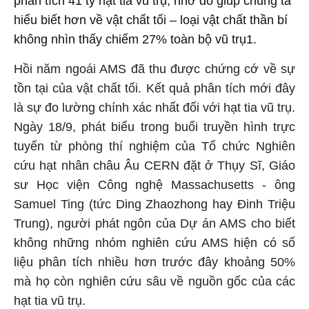
phân tích 41 tỷ hạt tia vũ trụ, nhờ đó giúp chúng ta
hiểu biết hơn về vật chất tối – loại vật chất thần bí
không nhìn thấy chiếm 27% toàn bộ vũ trụ1.
Hồi năm ngoái AMS đã thu được chứng cớ về sự
tồn tại của vật chất tối. Kết quả phân tích mới đây
là sự đo lường chính xác nhất đối với hạt tia vũ trụ.
Ngày 18/9, phát biểu trong buổi truyền hình trực
tuyến từ phòng thí nghiệm của Tổ chức Nghiên
cứu hạt nhân châu Âu CERN đặt ở Thụy Sĩ, Giáo
sư Học viện Công nghệ Massachusetts - ông
Samuel Ting (tức Ding Zhaozhong hay Đinh Triệu
Trung), người phát ngôn của Dự án AMS cho biết
không những nhóm nghiên cứu AMS hiện có số
liệu phân tích nhiều hơn trước đây khoảng 50%
mà họ còn nghiên cứu sâu về nguồn gốc của các
hạt tia vũ trụ.