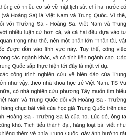
không có nhiều cơ sở về mặt lịch sử; chỉ hai nước có
a (và Hoàng Sa) là Việt Nam và Trung Quốc. Vì thế,
đối với Trường Sa - Hoàng Sa, Việt Nam và Trung
với nhiều luận cứ hơn cả, và cả hai đều dựa vào tư
rị quan trọng như thế, nên một phần lớn "nhân tài, vật
c được dồn vào lĩnh vực này. Tuy thế, công việc
ong các ngành khác, và có tính liên ngành cao. Các
ung Quốc sắp thực hiện tới đây là một ví dụ.
các công trình nghiên cứu về biển đảo của Trung
ớn như vậy, theo nhà khoa học trẻ Việt Nam, TS Vũ
 nữa, có nhà nghiên cứu phương Tây muốn tìm hiểu
Việt Nam và Trung Quốc đối với Hoàng Sa - Trường
à hàng chục bài viết của học giả Trung Quốc trên các
nh Hoàng Sa - Trường Sa là của họ. Lúc đó, ông ta
g khó. Tích tiểu thành đại, hàng loạt bài viết như
ghiêng thêm về phía Trung Quốc, gây ảnh hưởng rất