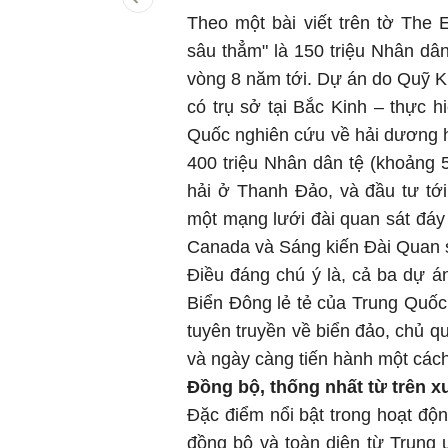
Theo một bài viết trên tờ The 
sâu thẳm" là 150 triệu Nhân dân
vòng 8 năm tới. Dự án do Quỹ 
có trụ sở tại Bắc Kinh – thực 
Quốc nghiên cứu về hải dương h
400 triệu Nhân dân tệ (khoảng
hải ở Thanh Đảo, và đầu tư tớ
một mạng lưới đài quan sát đá
Canada và Sáng kiến Đài Quan 
Điều đáng chú ý là, cả ba dự á
Biển Đông lẻ tẻ của Trung Quốc
tuyên truyền về biển đảo, chủ q
và ngày càng tiến hành một cách
Đồng bộ, thống nhất từ trên 
Đặc điểm nổi bật trong hoạt độ
đồng bộ và toàn diện từ Trun