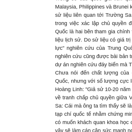
Malaysia, Philippines và Brunei 
sử liệu liên quan tới Trường S
trong việc xác lập chủ quyền 
Quốc là hai bên tham gia chính 
liệu lịch sử. Do sử liệu có giá t
lực" nghiên cứu của Trung Quố
nghiên cứu cũng được bài bản tr
dự án nghiên cứu đáy biển mà Tr
Chưa nói đến chất lượng của 
Quốc, nhưng với số lượng cực l
Hoàng Linh: "Giả sử 10-20 năm
về tranh chấp chủ quyền giữa 
Sa: Cái mà ông ta tìm thấy sẽ l
tạp chí quốc tế nhằm chứng mi
có muốn khách quan khoa học cũn
vậy sẽ làm cán cân sức mạnh n