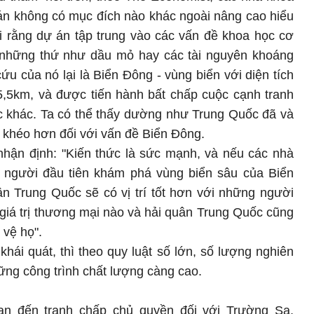
án không có mục đích nào khác ngoài nâng cao hiểu
i rằng dự án tập trung vào các vấn đề khoa học cơ
những thứ như dầu mỏ hay các tài nguyên khoáng
ứu của nó lại là Biển Đông - vùng biển với diện tích
 5,5km, và được tiến hành bất chấp cuộc cạnh tranh
c khác. Ta có thể thấy dường như Trung Quốc đã và
 khéo hơn đối với vấn đề Biển Đông.
 nhận định: "Kiến thức là sức mạnh, và nếu các nhà
 người đầu tiên khám phá vùng biển sâu của Biển
n Trung Quốc sẽ có vị trí tốt hơn với những người
ứ giá trị thương mại nào và hải quân Trung Quốc cũng
 vệ họ".
hái quát, thì theo quy luật số lớn, số lượng nghiên
ững công trình chất lượng càng cao.
uan đến tranh chấp chủ quyền đối với Trường Sa,