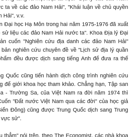
ớc ta về các đảo Nam Hải", "Khái luận về chủ quyền
Hải", v.v.
ạn Đại học Hạ Môn trong hai năm 1975-1976 đã xuất
 sử liệu các đảo Nam Hải nước ta". Khoa Địa lý Đại
n cuốn "Nghiên cứu địa danh các đảo Nam Hải"
 bản nghiên cứu chuyên đề về "Lịch sử địa lý quần
phẩm đều được dịch sang tiếng Anh để đưa ra thế
g Quốc cũng tiến hành dịch công trình nghiên cứu
ng để giới khoa học tham khảo. Chẳng hạn, Tập san
a - Trường Sa, của Việt Nam ra đời năm 1974 thì
Cuốn "Đất nước Việt Nam qua các đời" của học giả
Biển Đông) cũng được Trung Quốc dịch sang Trung
 vực sử".
u thẳm" nói trên, theo The Economist, các nhà khoa