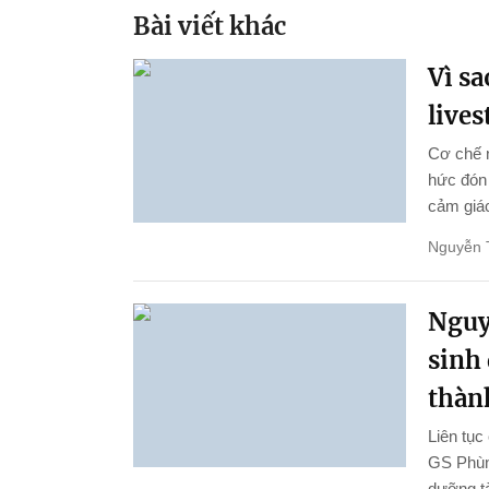
Bài viết khác
Vì s
live
Cơ chế 
hức đón 
cảm giác
Nguyễn 
Nguy
sinh
thành
Liên tục
GS Phùng
dưỡng tà