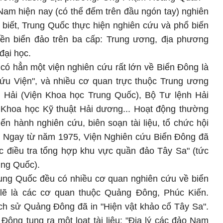
t Nam hiện nay (có thể đếm trên đầu ngón tay) nghiên
biết, Trung Quốc thực hiện nghiên cứu và phổ biến
ền biển đảo trên ba cấp: Trung ương, địa phương
đại học.
ó hẳn một viện nghiên cứu rất lớn về Biển Đông là
u Viện", và nhiều cơ quan trực thuộc Trung ương
Hải (Viện Khoa học Trung Quốc), Bộ Tư lệnh Hải
Khoa học Kỹ thuật Hải dương... Hoạt động thường
ến hành nghiên cứu, biên soạn tài liệu, tổ chức hội
o. Ngay từ năm 1975, Viện Nghiên cứu Biển Đông đã
c điều tra tổng hợp khu vực quần đảo Tây Sa" (tức
ung Quốc).
Trung Quốc đều có nhiều cơ quan nghiên cứu về biển
lẽ là các cơ quan thuộc Quảng Đông, Phúc Kiến.
ch sử Quảng Đông đã in "Hiện vật khảo cổ Tây Sa".
ng tung ra một loạt tài liệu: "Địa lý các đảo Nam