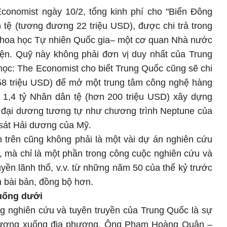
Economist ngày 10/2, tổng kinh phí cho "Biển Đông
 tệ (tương đương 22 triệu USD), được chi trả trong
Khoa học Tự nhiên Quốc gia– một cơ quan Nhà nước
hiện. Quỹ này không phải đơn vị duy nhất của Trung
ọc: The Economist cho biết Trung Quốc cũng sẽ chi
 58 triệu USD) để mở một trung tâm công nghệ hàng
i 1,4 tỷ Nhân dân tệ (hơn 200 triệu USD) xây dựng
y đại dương tương tự như chương trình Neptune của
sát Hải dương của Mỹ.
n trên cũng không phải là một vài dự án nghiên cứu
, mà chỉ là một phần trong công cuộc nghiên cứu và
uyền lãnh thổ, v.v. từ những năm 50 của thế kỷ trước
 bài bản, đồng bộ hơn.
xuống dưới
ng nghiên cứu và tuyên truyền của Trung Quốc là sự
g ương xuống địa phương. Ông Phạm Hoàng Quân –