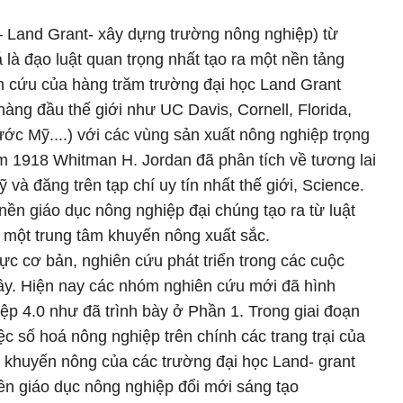
t – Land Grant- xây dựng trường nông nghiệp) từ
à đạo luật quan trọng nhất tạo ra một nền tảng
n cứu của hàng trăm trường đại học Land Grant
àng đầu thế giới như UC Davis, Cornell, Florida,
c Mỹ....) với các vùng sản xuất nông nghiệp trọng
m 1918 Whitman H. Jordan đã phân tích về tương lai
và đăng trên tạp chí uy tín nhất thế giới, Science.
nền giáo dục nông nghiệp đại chúng tạo ra từ luật
à một trung tâm khuyến nông xuất sắc.
ực cơ bản, nghiên cứu phát triển trong các cuộc
y. Hiện nay các nhóm nghiên cứu mới đã hình
p 4.0 như đã trình bày ở Phần 1. Trong giai đoạn
iệc số hoá nông nghiệp trên chính các trang trại của
à khuyến nông của các trường đại học Land- grant
 nền giáo dục nông nghiệp đổi mới sáng tạo