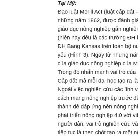
Tại Mỹ:
Đạo luật Morill Act (luật cấp đấ
những năm 1862, được đánh giá l
giáo dục nông nghiệp gắn nghiê
(hiện nay đều là các trường ĐH h
ĐH Bang Kansas trên toàn bộ nướ
yếu (Hình 3). Ngay từ những nă
của giáo dục nông nghiệp của Mỹ 
Trong đó nhấn mạnh vai trò của 
Cấp đất mà mỗi đại học tạo ra l
Ngoài việc nghiên cứu các lĩnh v
cách mạng nông nghiệp trước đâ
thành để đáp ứng nền nông nghiệ
phát triển nông nghiệp 4.0 với v
người dân, vai trò nghiên cứu v
tiếp tục là then chốt tạo ra một