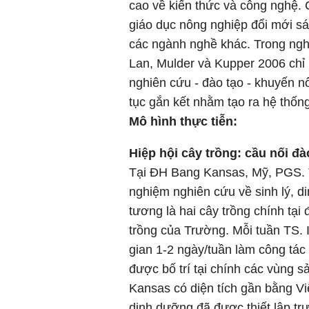
cao về kiến thức và công nghệ. 
giáo dục nông nghiệp đổi mới sá
các ngành nghề khác. Trong ngh
Lan, Mulder và Kupper 2006 chỉ r
nghiên cứu - đào tạo - khuyến nô
tục gắn kết nhằm tạo ra hệ thống
Mô hình thực tiễn:
Hiệp hội cây trồng: cầu nối đà
Tại ĐH Bang Kansas, Mỹ, PGS. T
nghiệm nghiên cứu về sinh lý, d
tương là hai cây trồng chính tạ
trồng của Trường. Mỗi tuần TS. I
gian 1-2 ngày/tuần làm công tá
được bố trí tại chính các vùng 
Kansas có diện tích gần bằng Vi
dinh dưỡng đã được thiết lập t