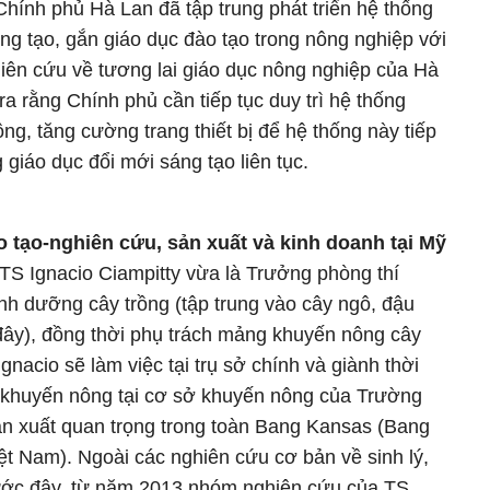
Chính phủ Hà Lan đã tập trung phát triển hệ thống
ng tạo, gắn giáo dục đào tạo trong nông nghiệp với
iên cứu về tương lai giáo dục nông nghiệp của Hà
a rằng Chính phủ cần tiếp tục duy trì hệ thống
ng, tăng cường trang thiết bị để hệ thống này tiếp
 giáo dục đổi mới sáng tạo liên tục.
o tạo-nghiên cứu, sản xuất và kinh doanh tại Mỹ
S Ignacio Ciampitty vừa là Trưởng phòng thí
inh dưỡng cây trồng (tập trung vào cây ngô, đậu
i đây), đồng thời phụ trách mảng khuyến nông cây
gnacio sẽ làm việc tại trụ sở chính và giành thời
c khuyến nông tại cơ sở khuyến nông của Trường
sản xuất quan trọng trong toàn Bang Kansas (Bang
ệt Nam). Ngoài các nghiên cứu cơ bản về sinh lý,
rước đây, từ năm 2013 nhóm nghiên cứu của TS.