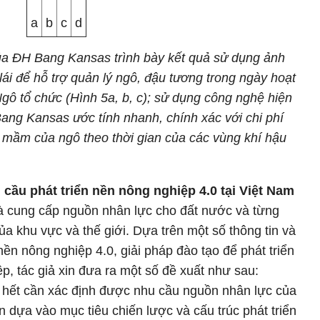
a
b
c
d
a ĐH Bang Kansas trình bày kết quả sử dụng ảnh
ái để hỗ trợ quản lý ngô, đậu tương trong ngày hoạt
gô tổ chức (Hình 5a, b, c); sử dụng công nghệ hiện
ang Kansas ước tính nhanh, chính xác với chi phí
ảy mầm của ngô theo thời gian của các vùng khí hậu
cầu phát triển nền nông nghiệp 4.0 tại Việt Nam
 là cung cấp nguồn nhân lực cho đất nước và từng
 khu vực và thế giới. Dựa trên một số thông tin và
 nền nông nghiệp 4.0, giải pháp đào tạo để phát triển
p, tác giả xin đưa ra một số đề xuất như sau:
 hết cần xác định được nhu cầu nguồn nhân lực của
 dựa vào mục tiêu chiến lược và cấu trúc phát triển