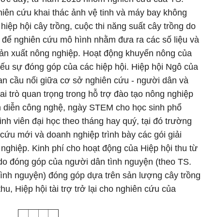
iên cứu khai thác ảnh vệ tinh và máy bay không
c hiệp hội cây trồng, cuộc thi năng suất cây trồng do
 để nghiên cứu mô hình nhằm đưa ra các số liệu và
ản xuất nông nghiệp. Hoạt động khuyến nông của
ếu sự đóng góp của các hiệp hội. Hiệp hội Ngô của
an cầu nối giữa cơ sở nghiên cứu - người dân và
i trò quan trọng trong hỗ trợ đào tạo nông nghiệp
nh diễn công nghệ, ngày STEM cho học sinh phổ
nh viên đại học theo tháng hay quý, tại đó trường
 cứu mới và doanh nghiệp trình bày các gói giải
ghiệp. Kinh phí cho hoạt động của Hiệp hội thu từ
do đóng góp của người dân tình nguyện (theo TS.
tình nguyện) đóng góp dựa trên sản lượng cây trồng
u, Hiệp hội tài trợ trở lại cho nghiên cứu của