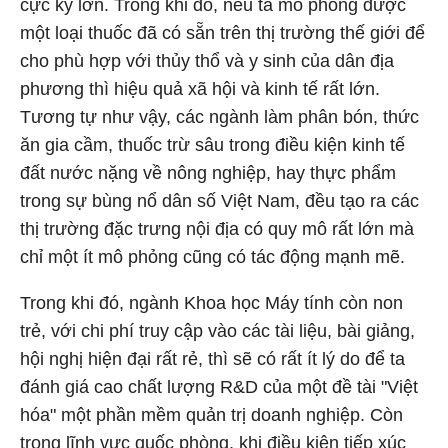
cực kỳ lớn. Trong khi đó, nếu ta mô phỏng được
một loại thuốc đã có sẵn trên thị trường thế giới để
cho phù hợp với thủy thổ và y sinh của dân địa
phương thì hiệu quả xã hội và kinh tế rất lớn.
Tương tự như vậy, các ngành làm phân bón, thức
ăn gia cầm, thuốc trừ sâu trong điều kiện kinh tế
đất nước nặng về nông nghiệp, hay thực phẩm
trong sự bùng nổ dân số Việt Nam, đều tạo ra các
thị trường đặc trưng nội địa có quy mô rất lớn mà
chỉ một ít mô phỏng cũng có tác động mạnh mẽ.
Trong khi đó, ngành Khoa học Máy tính còn non
trẻ, với chi phí truy cập vào các tài liệu, bài giảng,
hội nghị hiện đại rất rẻ, thì sẽ có rất ít lý do để ta
đánh giá cao chất lượng R&D của một đề tài "Việt
hóa" một phần mềm quản trị doanh nghiệp. Còn
trong lĩnh vực quốc phòng, khi điều kiện tiếp xúc