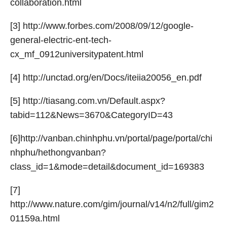
collaboration.html
[3] http://www.forbes.com/2008/09/12/google-
general-electric-ent-tech-
cx_mf_0912universitypatent.html
[4] http://unctad.org/en/Docs/iteiia20056_en.pdf
[5] http://tiasang.com.vn/Default.aspx?
tabid=112&News=3670&CategoryID=43
[6]http://vanban.chinhphu.vn/portal/page/portal/chi
nhphu/hethongvanban?
class_id=1&mode=detail&document_id=169383
[7]
http://www.nature.com/gim/journal/v14/n2/full/gim2
01159a.html