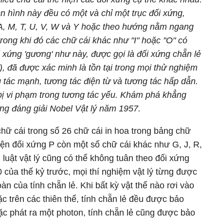
ên hình này đều có một và chỉ một trục đối xứng,
 A, M, T, U, V, W và Y hoặc theo hướng nằm ngang
trong khi đó các chữ cái khác như "I" hoặc "O" có
 xứng 'gương' như này, được gọi là đối xứng chẵn lẻ
), đã được xác minh là tồn tại trong mọi thử nghiệm
ng tác mạnh, tương tác điện từ và tương
tác hấp dẫn.
 bị vi phạm trong tương tác yếu. Khám phá khẳng
ng đáng giải Nobel Vật lý năm 1957.
ữ cái trong số 26 chữ cái in hoa trong bảng chữ
iện đối xứng P còn một số chữ cái khác như G, J, R,
h luật vật lý cũng có thể không tuân theo đối xứng
 của thế kỷ trước, mọi thí nghiệm vật lý từng được
àn của tính chẵn lẻ. Khi bất kỳ vật thể nào rơi vào
c trên các thiên thể, tính chẵn lẻ đều được bảo
oặc phát ra một photon, tính chẵn lẻ cũng được bảo