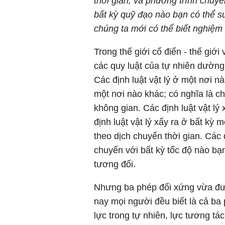
thời gian, và phương trình chu
bất kỳ quỹ đạo nào bạn có thể su
chúng ta mới có thể biết nghiệm
Trong thế giới cổ điển - thế giớ
các quy luật của tự nhiên dường
Các định luật vật lý ở một nơi nà
một nơi nào khác; có nghĩa là ch
không gian. Các định luật vật lý
định luật vật lý xẩy ra ở bất kỳ 
theo dịch chuyển thời gian. Các đ
chuyển với bất kỳ tốc độ nào bạ
tương đối.
Nhưng ba phép đối xứng vừa đượ
nay mọi người đều biết là cả ba
lực trong tự nhiên, lực tương tá