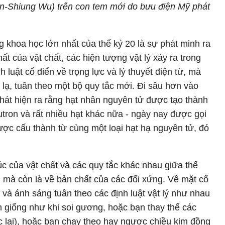
n-Shiung Wu) trên con tem mới do bưu điện Mỹ phát
khoa học lớn nhất của thế kỷ 20 là sự phát minh ra
ất của vật chất, các hiện tượng vật lý xảy ra trong
 luật cổ điển về trọng lực và lý thuyết điện từ, mà
 lạ, tuân theo một bộ quy tắc mới. Đi sâu hơn vào
phát hiện ra rằng hạt nhân nguyên tử được tạo thành
utron và rất nhiều hạt khác nữa - ngày nay được gọi
ợc cấu thành từ cùng một loại hạt hạ nguyên tử, đó
úc của vật chất và các quy tắc khác nhau giữa thế
n, mà còn là về bản chất của các đối xứng. Về mặt cổ
t và ánh sáng tuân theo các định luật vật lý như nhau
 giống như khi soi gương, hoặc bạn thay thế các
 lại), hoặc bạn chạy theo hay ngược chiều kim đồng