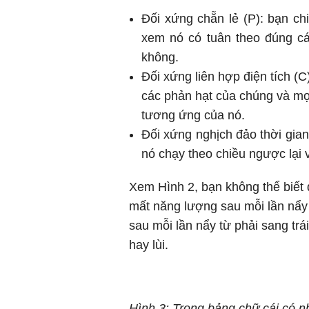
Đối xứng chẵn lẻ (P): bạn c
xem nó có tuân theo đúng c
không.
Đối xứng liên hợp điện tích (
các phản hạt của chúng và mọ
tương ứng của nó.
Đối xứng nghịch đảo thời gian
nó chạy theo chiều ngược lại 
Xem Hình 2, bạn không thể biết 
mất năng lượng sau mỗi lần nẩy
sau mỗi lần nẩy từ phải sang trái
hay lùi.
Hình 3: Trong bảng chữ cái có nh