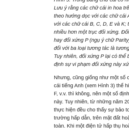
Lưu ý rằng các chữ cái in hoa tr
theo hướng dọc với các chữ cái
với các chữ cái B, C, D, E và K; 
nhiều hơn một trục đối xứng. Đối
hay đối xứng P (ngụ ý chữ Parity
đối với ba loại tương tác là tươ
Tuy nhiên, đối xứng P lại có thể
định sự vi phạm đối xứng này xứ
Nhưng, cũng giống như một số ch
cái tiếng Anh (xem Hình 3) thể h
F, v.v. thì không, nên một số địn
này. Tuy nhiên, từ những năm 20
thực hiện đều cho thấy sự bảo to
trường hấp dẫn, trên mặt đất hoặ
toàn. Khi một điện tử hấp thụ h