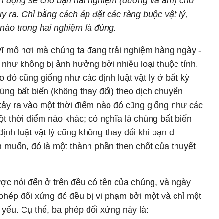
yển động sẽ cho bạn hai nghiệm (dương và âm) cho
y ra. Chỉ bằng cách áp đặt các ràng buộc vật lý,
 nào trong hai nghiệm là đúng.
i vĩ mô nơi mà chúng ta đang trải nghiệm hàng ngày -
 như không bị ảnh hưởng bởi nhiều loại thuộc tính.
o đó cũng giống như các định luật vật lý ở bất kỳ
úng bất biến (không thay đổi) theo dịch chuyển
 xảy ra vào một thời điểm nào đó cũng giống như các
một thời điểm nào khác; có nghĩa là chúng bất biến
ịnh luật vật lý cũng không thay đổi khi bạn di
n muốn, đó là một thành phần then chốt của thuyết
c nói đến ở trên đều có tên của chúng, và ngày
 phép đối xứng đó đều bị vi phạm bởi một và chỉ một
c yếu. Cụ thể, ba phép đối xứng này là: