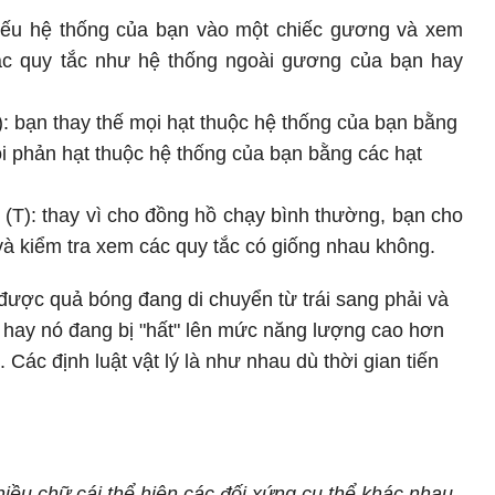
hiếu hệ thống của bạn vào một chiếc gương và xem
ác quy tắc như hệ thống ngoài gương của bạn hay
C): bạn thay thế mọi hạt thuộc hệ thống của bạn bằng
i phản hạt thuộc hệ thống của bạn bằng các hạt
 (T): thay vì cho đồng hồ chạy bình thường, bạn cho
và kiểm tra xem các quy tắc có giống nhau không.
được quả bóng đang di chuyển từ trái sang phải và
 hay nó đang bị "hất" lên mức năng lượng cao hơn
. Các định luật vật lý là như nhau dù thời gian tiến
iều chữ cái thể hiện các đối xứng cụ thể khác nhau.