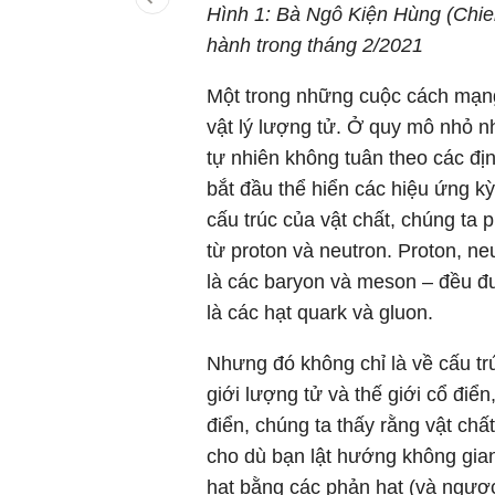
Hình 1: Bà Ngô Kiện Hùng (Chie
hành trong tháng 2/2021
Một trong những cuộc cách mạng 
vật lý lượng tử. Ở quy mô nhỏ nh
tự nhiên không tuân theo các định
bắt đầu thể hiển các hiệu ứng kỳ
cấu trúc của vật chất, chúng ta 
từ proton và neutron. Proton, ne
là các baryon và meson – đều đư
là các hạt quark và gluon.
Nhưng đó không chỉ là về cấu tr
giới lượng tử và thế giới cổ điể
điển, chúng ta thấy rằng vật chấ
cho dù bạn lật hướng không gian
hạt bằng các phản hạt (và ngược