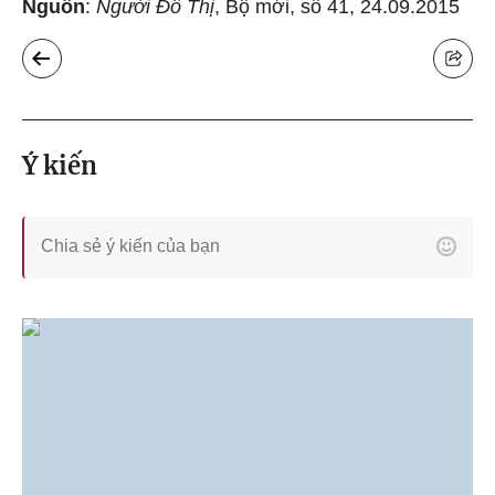
Nguồn
:
Người Đô Thị
, Bộ mới, số 41, 24.09.2015
Ý kiến