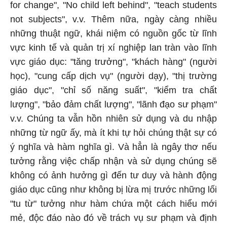
for change", "No child left behind", "teach students
not subjects", v.v. Thêm nữa, ngày càng nhiều
những thuật ngữ, khái niệm có nguồn gốc từ lĩnh
vực kinh tế và quản trị xí nghiệp lan tràn vào lĩnh
vực giáo dục: "tăng trưởng", "khách hàng" (người
học), "cung cấp dịch vụ" (người dạy), "thị trường
giáo dục", "chỉ số năng suất", "kiểm tra chất
lượng", "bảo đảm chất lượng", "lãnh đạo sư phạm"
v.v. Chúng ta vẫn hồn nhiên sử dụng và du nhập
những từ ngữ ấy, mà ít khi tự hỏi chúng thật sự có
ý nghĩa và hàm nghĩa gì. Và hẳn là ngây thơ nếu
tưởng rằng việc chấp nhận và sử dụng chúng sẽ
không có ảnh hưởng gì đến tư duy và hành động
giáo dục cũng như không bị lừa mị trước những lối
"tu từ" tưởng như hàm chứa một cách hiểu mới
mẻ, độc đáo nào đó về trách vụ sư phạm và định