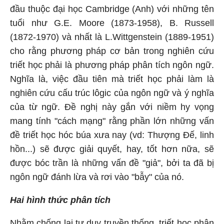
đầu thuộc đại học Cambridge (Anh) với những tên
tuổi như G.E. Moore (1873-1958), B. Russell
(1872-1970) và nhất là L.Wittgenstein (1889-1951)
cho rằng phương pháp cơ bản trong nghiên cứu
triết học phải là phương pháp phân tích ngôn ngữ.
Nghĩa là, việc đầu tiên mà triết học phải làm là
nghiên cứu cấu trúc lôgic của ngôn ngữ và ý nghĩa
của từ ngữ. Đề nghị này gắn với niềm hy vọng
mang tính "cách mạng" rằng phần lớn những vấn
đề triết học hóc búa xưa nay (vd: Thượng Đế, linh
hồn...) sẽ được giải quyết, hay, tốt hơn nữa, sẽ
được bóc trần là những vấn đề "giả", bởi ta đã bị
ngôn ngữ đánh lừa và rơi vào "bẫy" của nó.
Hai hình thức phân tích
Nhằm chống lại tư duy truyền thống, triết học phân