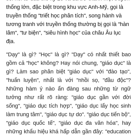
thống lớn, đặc biệt trong khu vực Anh-Mỹ, gọi là
truyền thống "triết học phân tích", song hành và
tương tranh với truyền thống thường bị gọi là "hàn
lâm", "tư biện", "siêu hình học" của châu Âu lục
địa.
"Dạy" là gì? "Học" là gì? "Dạy" có nhất thiết bao
gồm cả "học" không? Hay nói chung, "giáo dục" là
gì? Làm sao phân biệt "giáo dục" với "đào tạo",
"huấn luyện", nhất là với "nhồi sọ, "đầu độc"?
Những hàm ý nào ẩn đàng sau những từ ngữ
tưởng như rất rõ ràng: "giáo dục gần với đời
sống", "giáo dục tích hợp", "giáo dục lấy học sinh
làm trung tâm", "giáo dục tự do". "giáo dục tiến bộ",
"giáo dục quốc tế", "giáo dục đa văn hóa", hay
những khẩu hiệu khá hấp dẫn gần đây: "education