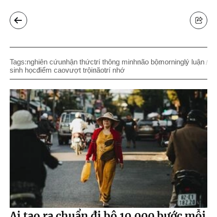
Tags:
nghiên cứu
nhận thức
trí thông minh
não bộ
morning
lý luận
sinh học
điểm cao
vượt trội
não
trí nhớ
Ai tạo ra chuẩn đi bộ 10.000 bước mỗi