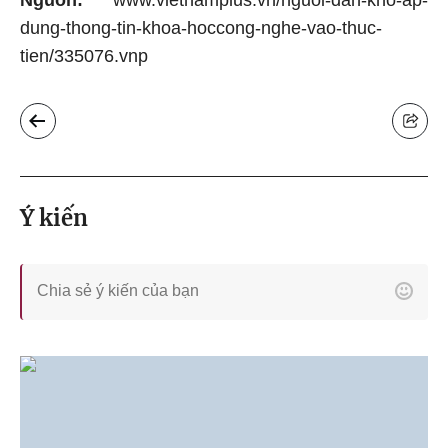
Nguồn:
www.vietnamplus.vn/nguoi-dan-kho-ap-
dung-thong-tin-khoa-hoccong-nghe-vao-thuc-
tien/335076.vnp
Ý kiến