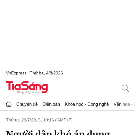
VnExpress
Thứ ba, 4/8/2026
Chuyên đề
Diễn đàn
Khoa học - Công nghệ
Văn hoá - 
Thứ tư, 29/7/2015, 10:16 (GMT+7)
Người dân khó áp dụng