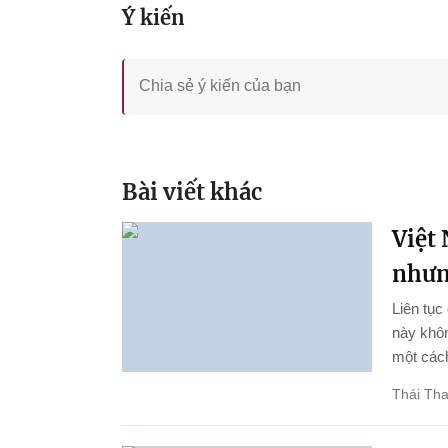
Ý kiến
Bài viết khác
Việt
nhưn
Liên tụ
này khôn
một cách
Thái Th