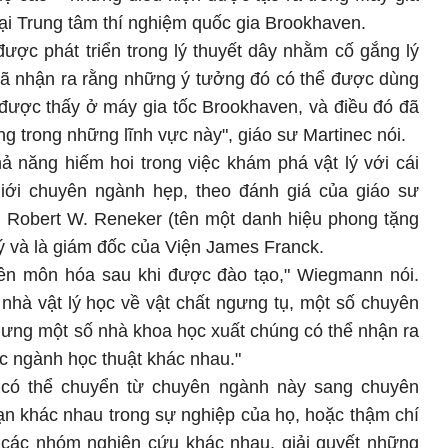
tại Trung tâm thí nghiệm quốc gia Brookhaven.
ợc phát triển trong lý thuyết dây nhằm cố gắng lý
h đã nhận ra rằng những ý tưởng đó có thể được dùng
 được thấy ở máy gia tốc Brookhaven, và điều đó đã
ng trong những lĩnh vực này", giáo sư Martinec nói.
 năng hiếm hoi trong việc khám phá vật lý với cái
giới chuyên ngành hẹp, theo đánh giá của giáo sư
Robert W. Reneker (tên một danh hiệu phong tặng
ý và là giám đốc của Viện James Franck.
yên môn hóa sau khi được đào tạo," Wiegmann nói.
nhà vật lý học về vật chất ngưng tụ, một số chuyên
hưng một số nhà khoa học xuất chúng có thể nhận ra
 ngành học thuật khác nhau."
có thể chuyển từ chuyên ngành này sang chuyên
ạn khác nhau trong sự nghiệp của họ, hoặc thậm chí
ở các nhóm nghiên cứu khác nhau, giải quyết những