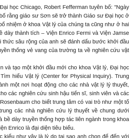
Đại học Chicago, Robert Fefferman tuyên bố: "Ngày
bố rằng giáo sư Sơn sẽ trở thành Giáo sư Đại học ở
bổ nhiệm ở khoa Vật lý của chúng ta cũng như ở hai
ề dày thành tích – Viện Enrico Fermi và Viện Jamse
ri thức sâu rộng của anh sẽ đánh dấu bước khởi đầu
uyền thống vẻ vang của trường ta về nghiên cứu vật
n và tạo một khởi đầu mới cho khoa Vật lý, Đại học
m hiểu Vật lý (Center for Physical Inquiry). Trung
ành một nơi hoạt động cho các nhà vật lý lý thuyết,
ho các nghiên cứu sinh hậu tiến sĩ, sinh viên và các
Rosenbaum cho biết trung tâm có vai trò như một tổ
 trung các nhà nghiên cứu lý thuyết về chung dưới
là bề dày truyền thống hợp tác liên ngành trong khoa
 Enrico là đại diện tiêu biểu.
 kiểu như vậy là lý do tại sao anh chọn để đến với