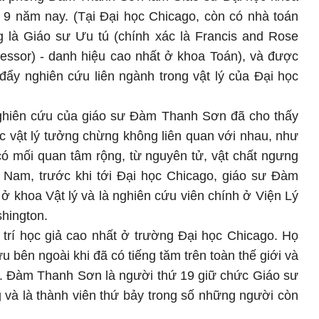
g 9 năm nay. (Tại Đại học Chicago, còn có nhà toán
là Giáo sư Ưu tú (chính xác là Francis and Rose
fessor) - danh hiệu cao nhất ở khoa Toán), và được
đẩy nghiên cứu liên ngành trong vật lý của Đại học
 nghiên cứu của giáo sư Đàm Thanh Sơn đã cho thấy
c vật lý tưởng chừng không liên quan với nhau, như
có mối quan tâm rộng, từ nguyên tử, vật chất ngưng
iệt Nam, trước khi tới Đại học Chicago, giáo sư Đàm
 khoa Vật lý và là nghiên cứu viên chính ở Viện Lý
hington.
ị trí học giả cao nhất ở trường Đại học Chicago. Họ
 bên ngoài khi đã có tiếng tăm trên toàn thế giới và
i. Đàm Thanh Sơn là người thứ 19 giữ chức Giáo sư
g và là thành viên thứ bảy trong số những người còn