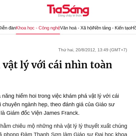
Diễn đàn
Khoa học - Công nghệ
Văn hoá - Xã hội
Nền tảng - Kiến tạo
Hồ
Thứ hai, 20/8/2012, 13:49 (GMT+7)
ật lý với cái nhìn toàn
ăng hiếm hoi trong việc khám phá vật lý với cái
ới chuyên ngành hẹp, theo đánh giá của Giáo sư
 là Giám đốc Viện James Franck.
hằm chiêu mộ những nhà vật lý lý thuyết xuất chúng
o đã phong Đàm Thanh Sơn làm Giáo sư Đại học khoa