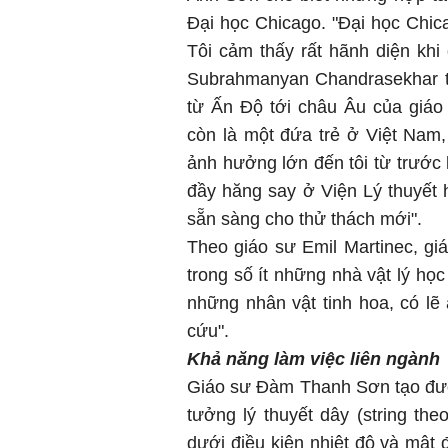
Đại học Chicago. "Đại học Chica
Tôi cảm thấy rất hãnh diện khi
Subrahmanyan Chandrasekhar từ
từ Ấn Độ tới châu Âu của giáo
còn là một đứa trẻ ở Việt Nam
ảnh hưởng lớn đến tôi từ trước 
đầy hăng say ở Viện Lý thuyết 
sẵn sàng cho thử thách mới".
Theo giáo sư Emil Martinec, gi
trong số ít những nhà vật lý học
những nhân vật tinh hoa, có lẽ
cứu".
Khả năng làm việc liên ngành
Giáo sư Đàm Thanh Sơn tạo đượ
tưởng lý thuyết dây (string the
dưới điều kiện nhiệt độ và mật 