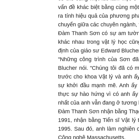
vấn đề khác biệt bằng cùng một
ra tính hiệu quả của phương phá
chuyển giữa các chuyên ngành, v
Đàm Thanh Sơn có sự am tường
khác nhau trong vật lý học cũ
định của giáo sư Edward Blucher
"Những công trình của Sơn đã 
Blucher nói. "Chúng tôi đã có 
trước cho khoa Vật lý và anh ấy
sự khởi đầu mạnh mẽ. Anh ấy đ
thực sự hào hứng vì có anh ấy
nhất của anh vẫn đang ở tương l
Đàm Thanh Sơn nhận bằng Thạc 
1991, nhận bằng Tiến sĩ Vật l
1995. Sau đó, anh làm nghiên c
Công nghệ Massachusetts.