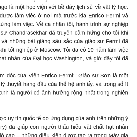
go là một học viện với bề dày lịch sử về vật lý học.
 được làm việc ở nơi mà trước kia Enrico Fermi và
ng làm việc. Về cá nhân tôi, hành trình sự nghiệp
 sư Chandrasekhar đã truyền cảm hứng cho tôi khi
, và những bài giảng sâu sắc của giáo sư Fermi đã
khi tốt nghiệp ở Moscow. Tôi đã có 10 năm làm việc
hạt nhân của Đại học Washington, và giờ đây tôi đã
ám đốc của Viện Enrico Fermi: "Giáo sư Sơn là một
 lý thuyết hàng đầu của thế hệ anh ấy, và trong số ít
 anh là người có ảnh hưởng rộng nhất trong nghiên
c uy tín quốc tế do ứng dụng của anh trên những ý
ory) đã giúp con người thấu hiểu vật chất hạt nhân
độ cao – những điều kiện được tạo ra trong Máy gia