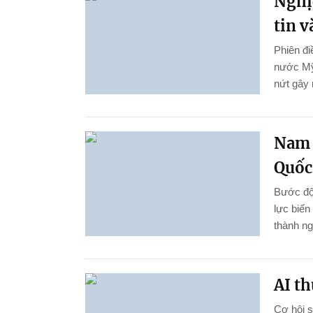
Nghị
tin 
Phiên đi
nước Mỹ
nứt gây 
Nam 
Quốc 
Bước đột
lực biến
thành ng
AI th
Cơ hội 