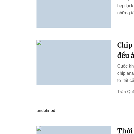
hẹp lại 
những tấ
Chip 
đều 
Cuộc kha
chip ana
tới tất c
Trần Qu
undefined
Thời