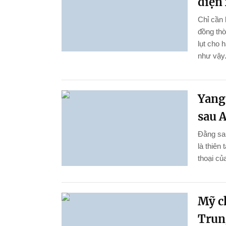
điện 
Chỉ cần 
đồng thờ
lụt cho 
như vậy
Yang
sau A
Đằng sau
là thiên
thoại củ
Mỹ c
Trun