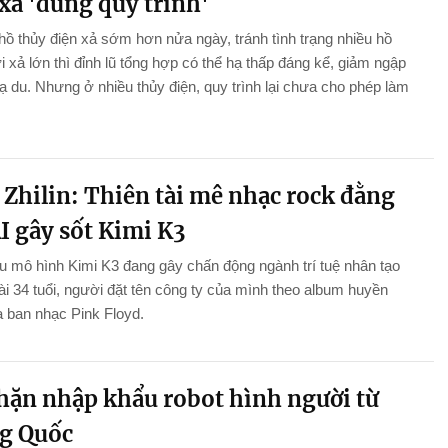
xả 'đúng quy trình'
hồ thủy điện xả sớm hơn nửa ngày, tránh tình trạng nhiều hồ
i xả lớn thì đỉnh lũ tổng hợp có thể hạ thấp đáng kể, giảm ngập
hạ du. Nhưng ở nhiều thủy điện, quy trình lại chưa cho phép làm
.
 Zhilin: Thiên tài mê nhạc rock đằng
I gây sốt Kimi K3
 mô hình Kimi K3 đang gây chấn động ngành trí tuệ nhân tạo
 tài 34 tuổi, người đặt tên công ty của mình theo album huyền
a ban nhạc Pink Floyd.
hặn nhập khẩu robot hình người từ
g Quốc