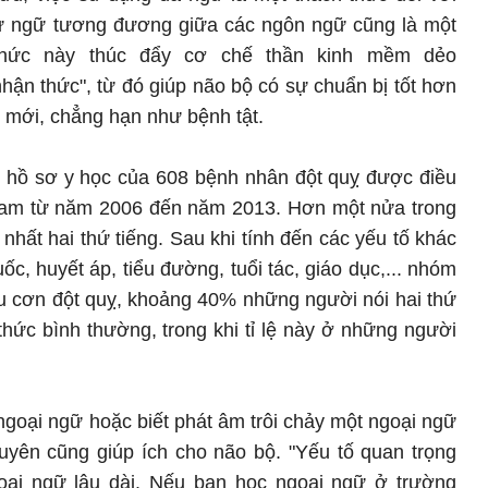
 từ ngữ tương đương giữa các ngôn ngữ cũng là một
thức này thúc đẩy cơ chế thần kinh mềm dẻo
 nhận thức", từ đó giúp não bộ có sự chuẩn bị tốt hơn
 mới, chẳng hạn như bệnh tật.
u hồ sơ y học của 608 bệnh nhân đột quỵ được điều
Nizam từ năm 2006 đến năm 2013. Hơn một nửa trong
 nhất hai thứ tiếng. Sau khi tính đến các yếu tố khác
ốc, huyết áp, tiểu đường, tuổi tác, giáo dục,... nhóm
au cơn đột quỵ, khoảng 40% những người nói hai thứ
hức bình thường, trong khi tỉ lệ này ở những người
 ngoại ngữ hoặc biết phát âm trôi chảy một ngoại ngữ
yên cũng giúp ích cho não bộ. "Yếu tố quan trọng
oại ngữ lâu dài. Nếu bạn học ngoại ngữ ở trường