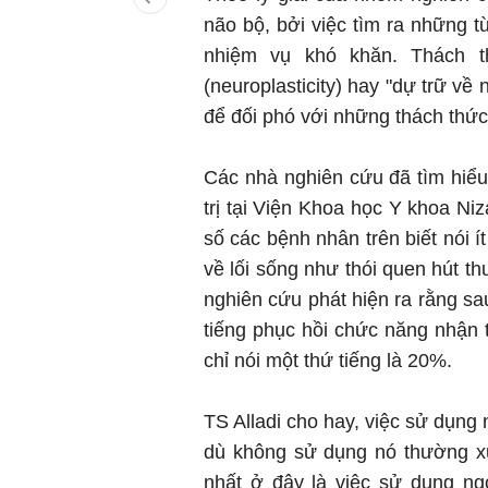
não bộ, bởi việc tìm ra những
nhiệm vụ khó khăn. Thách 
(neuroplasticity) hay "dự trữ về
để đối phó với những thách thức
Các nhà nghiên cứu đã tìm hiể
trị tại Viện Khoa học Y khoa 
số các bệnh nhân trên biết nói ít
về lối sống như thói quen hút thu
nghiên cứu phát hiện ra rằng s
tiếng phục hồi chức năng nhận t
chỉ nói một thứ tiếng là 20%.
TS Alladi cho hay, việc sử dụng
dù không sử dụng nó thường xu
nhất ở đây là việc sử dụng ng