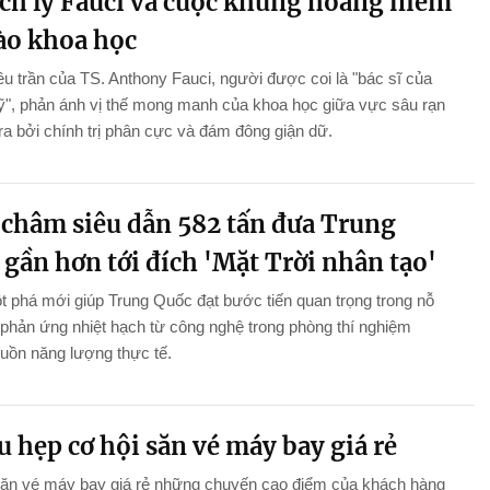
ch lý Fauci và cuộc khủng hoảng niềm
vào khoa học
ều trần của TS. Anthony Fauci, người được coi là "bác sĩ của
", phản ánh vị thế mong manh của khoa học giữa vực sâu rạn
ra bởi chính trị phân cực và đám đông giận dữ.
châm siêu dẫn 582 tấn đưa Trung
gần hơn tới đích 'Mặt Trời nhân tạo'
 phá mới giúp Trung Quốc đạt bước tiến quan trọng trong nỗ
 phản ứng nhiệt hạch từ công nghệ trong phòng thí nghiệm
uồn năng lượng thực tế.
u hẹp cơ hội săn vé máy bay giá rẻ
săn vé máy bay giá rẻ những chuyến cao điểm của khách hàng