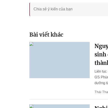
Bài viết khác
Nguy
sinh
thành
Liên tục
GS Phùng
dưỡng tà
Thái Th