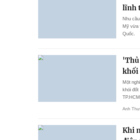
lĩnh
Nhu cầu 
Mỹ vừa 
Quốc.
'Thủ
khối
Một ngh
khói đốt
TP.HCM
Anh Thư
Khi n