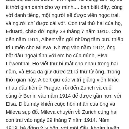
ít thời gian dành cho vợ mình.... bạn biết đấy, cùng
với danh tiếng, một người sẽ được viên ngọc trai,
và người chỉ được cái vỏ". Con trai thứ hai của họ,
Eduard, chào đời ngày 28 tháng 7 năm 1910. Cho
đến năm 1911, Albert vẫn gửi những tấm bưu thiếp
trìu mến cho Mileva. Nhưng vào năm 1912, ông
bắt đầu ngoại tình với em họ của mình, Elsa
Löwenthal. Họ viết thư bí mật cho nhau trong hai
năm, và Elsa đã giữ được 21 lá thư từ ông. Trong
thời gian này, Albert giữ các vị trí giảng viên khác
nhau đầu tiên ở Prague, rồi đến Zurich và cuối
cùng ở Berlin vào năm 1914 để được gần hơn với
Elsa. Điều này khiến cuộc hôn nhân của ông và
Mileva sụp đổ. Mileva chuyển về Zurich cùng hai
con trai vào ngày 29 tháng 7 năm 1914. Năm
1919, bà đồng ý ly hôn, với một điều khoản tuyên