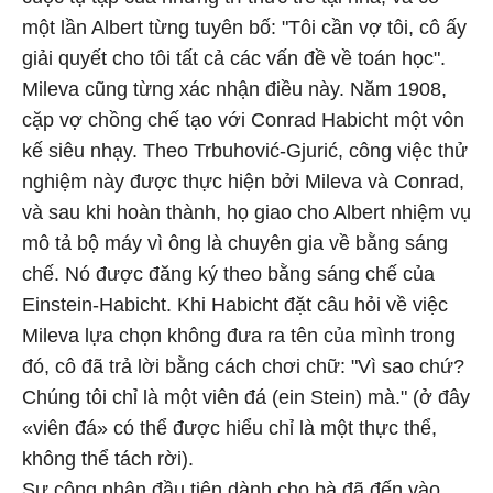
một lần Albert từng tuyên bố: "Tôi cần vợ tôi, cô ấy
giải quyết cho tôi tất cả các vấn đề về toán học".
Mileva cũng từng xác nhận điều này. Năm 1908,
cặp vợ chồng chế tạo với Conrad Habicht một vôn
kế siêu nhạy. Theo Trbuhović-Gjurić, công việc thử
nghiệm này được thực hiện bởi Mileva và Conrad,
và sau khi hoàn thành, họ giao cho Albert nhiệm vụ
mô tả bộ máy vì ông là chuyên gia về bằng sáng
chế. Nó được đăng ký theo bằng sáng chế của
Einstein-Habicht. Khi Habicht đặt câu hỏi về việc
Mileva lựa chọn không đưa ra tên của mình trong
đó, cô đã trả lời bằng cách chơi chữ: "Vì sao chứ?
Chúng tôi chỉ là một viên đá (ein Stein) mà." (ở đây
«viên đá» có thể được hiểu chỉ là một thực thể,
không thể tách rời).
Sự công nhận đầu tiên dành cho bà đã đến vào