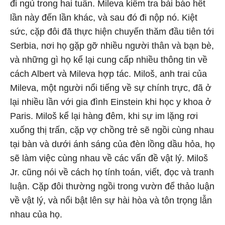
đi ngủ trong hai tuần. Mileva kiểm tra bài báo hết
lần này đến lần khác, và sau đó đi nộp nó. Kiệt
sức, cặp đôi đã thực hiện chuyến thăm đầu tiên tới
Serbia, nơi họ gặp gỡ nhiều người thân và bạn bè,
và những gì họ kể lại cung cấp nhiều thông tin về
cách Albert và Mileva hợp tác. Miloš, anh trai của
Mileva, một người nổi tiếng về sự chính trực, đã ở
lại nhiều lần với gia đình Einstein khi học y khoa ở
Paris. Miloš kể lại hàng đêm, khi sự im lặng rơi
xuống thị trấn, cặp vợ chồng trẻ sẽ ngồi cùng nhau
tại bàn và dưới ánh sáng của đèn lồng dầu hỏa, họ
sẽ làm việc cùng nhau về các vấn đề vật lý. Miloš
Jr. cũng nói về cách họ tính toán, viết, đọc và tranh
luận. Cặp đôi thường ngồi trong vườn để thảo luận
về vật lý, và nổi bật lên sự hài hòa và tôn trọng lẫn
nhau của họ.