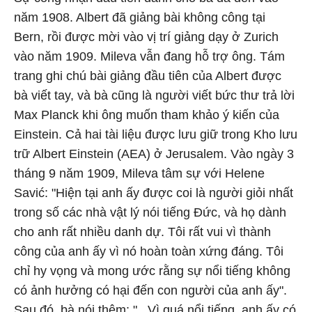
năm 1908. Albert đã giảng bài không công tại
Bern, rồi được mời vào vị trí giảng dạy ở Zurich
vào năm 1909. Mileva vẫn đang hỗ trợ ông. Tám
trang ghi chú bài giảng đầu tiên của Albert được
bà viết tay, và bà cũng là người viết bức thư trả lời
Max Planck khi ông muốn tham khảo ý kiến của
Einstein. Cả hai tài liệu được lưu giữ trong Kho lưu
trữ Albert Einstein (AEA) ở Jerusalem. Vào ngày 3
tháng 9 năm 1909, Mileva tâm sự với Helene
Savić: "Hiện tại anh ấy được coi là người giỏi nhất
trong số các nhà vật lý nói tiếng Đức, và họ dành
cho anh rất nhiều danh dự. Tôi rất vui vì thành
công của anh ấy vì nó hoàn toàn xứng đáng. Tôi
chỉ hy vọng và mong ước rằng sự nổi tiếng không
có ảnh hưởng có hại đến con người của anh ấy".
Sau đó, bà nói thêm: "...Vì quá nổi tiếng, anh ấy có