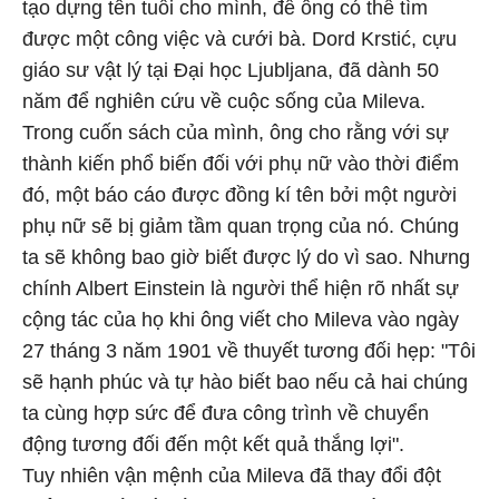
tạo dựng tên tuổi cho mình, để ông có thể tìm
được một công việc và cưới bà. Dord Krstić, cựu
giáo sư vật lý tại Đại học Ljubljana, đã dành 50
năm để nghiên cứu về cuộc sống của Mileva.
Trong cuốn sách của mình, ông cho rằng với sự
thành kiến phổ biến đối với phụ nữ vào thời điểm
đó, một báo cáo được đồng kí tên bởi một người
phụ nữ sẽ bị giảm tầm quan trọng của nó. Chúng
ta sẽ không bao giờ biết được lý do vì sao. Nhưng
chính Albert Einstein là người thể hiện rõ nhất sự
cộng tác của họ khi ông viết cho Mileva vào ngày
27 tháng 3 năm 1901 về thuyết tương đối hẹp: "Tôi
sẽ hạnh phúc và tự hào biết bao nếu cả hai chúng
ta cùng hợp sức để đưa công trình về chuyển
động tương đối đến một kết quả thắng lợi".
Tuy nhiên vận mệnh của Mileva đã thay đổi đột