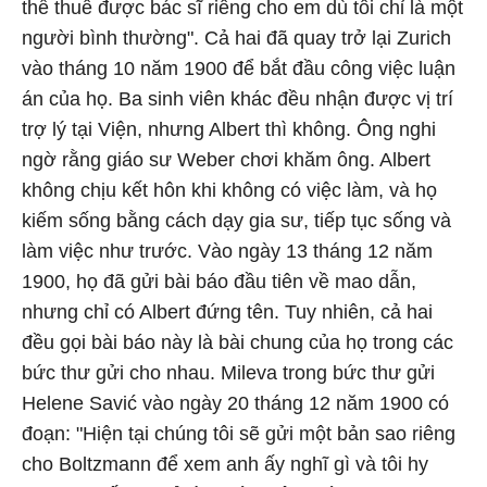
thể thuê được bác sĩ riêng cho em dù tôi chỉ là một
người bình thường". Cả hai đã quay trở lại Zurich
vào tháng 10 năm 1900 để bắt đầu công việc luận
án của họ. Ba sinh viên khác đều nhận được vị trí
trợ lý tại Viện, nhưng Albert thì không. Ông nghi
ngờ rằng giáo sư Weber chơi khăm ông. Albert
không chịu kết hôn khi không có việc làm, và họ
kiếm sống bằng cách dạy gia sư, tiếp tục sống và
làm việc như trước. Vào ngày 13 tháng 12 năm
1900, họ đã gửi bài báo đầu tiên về mao dẫn,
nhưng chỉ có Albert đứng tên. Tuy nhiên, cả hai
đều gọi bài báo này là bài chung của họ trong các
bức thư gửi cho nhau. Mileva trong bức thư gửi
Helene Savić vào ngày 20 tháng 12 năm 1900 có
đoạn: "Hiện tại chúng tôi sẽ gửi một bản sao riêng
cho Boltzmann để xem anh ấy nghĩ gì và tôi hy