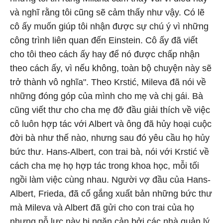
và nghĩ rằng tôi cũng sẽ cảm thấy như vậy. Có lẽ
cô ấy muốn giúp tôi nhận được sự chú ý vì những
công trình liên quan đến Einstein. Cô ấy đã viết
cho tôi theo cách ấy hay để nó được chấp nhận
theo cách ấy, vì nếu không, toàn bộ chuyện này sẽ
trở thành vô nghĩa". Theo Krstić, Mileva đã nói về
những đóng góp của mình cho mẹ và chị gái. Bà
cũng viết thư cho cha mẹ đỡ đầu giải thích về việc
cô luôn hợp tác với Albert và ông đã hủy hoại cuộc
đời bà như thế nào, nhưng sau đó yêu cầu họ hủy
bức thư. Hans-Albert, con trai bà, nói với Krstić về
cách cha mẹ họ hợp tác trong khoa học, mỗi tối
ngồi làm việc cùng nhau. Người vợ đầu của Hans-
Albert, Frieda, đã cố gắng xuất bản những bức thư
mà Mileva và Albert đã gửi cho con trai của họ
nhưng nỗ lực này bị ngăn cản bởi các nhà quản lý