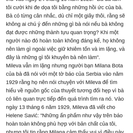
tôi cười khi đe dọa tôi bằng những hồi ức của bà.
Bà có từng cân nhắc, dù chỉ một giây thôi, rằng sẽ
không ai chú ý đến những gì bà nói nếu bà không
đạt được những thành tựu quan trọng? Khi một
người nào đó hoàn toàn không đáng kể, họ không
nên làm gì ngoài việc giữ khiêm tốn và im lặng, và
đây là những gì tôi khuyên bà nên làm".
Mileva vẫn im lặng nhưng người bạn Milana Bota
của bà đã nói với một tờ báo của Serbia vào năm
1929 rằng họ nên nói chuyện với Mileva để tìm
hiểu về nguồn gốc của thuyết tương đối hẹp vì bà
có liên quan trực tiếp đến quá trình tìm ra nó. Vào
ngày 13 tháng 6 năm 1929, Mileva đã viết cho
Helene Savić: "Những ấn phẩm như vậy trên báo
hoàn toàn không phù hợp với bản chất của tôi,
nhưng tôi tin rằng Milana cảm thấy vui vì điều này