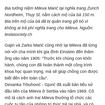
Bia tưởng niệm Mileva Marić tại nghĩa trang Zurich
Nordheim, Thụy Sĩ, nằm cách mộ của bà 150 m.
Bia trên mộ của bà đã bị quản trang gỡ bỏ vì
không ai trả phí nghĩa trang cho Mileva. Nguồn:
teslasociety.ch
Gajin và Zarko Marić cũng nhớ lại Mileva đã từng
nói với cha mình khi gia đình Einstein đến thăm
ông vào năm 1905: "Trước khi chúng con khởi
hành, chúng con đã hoàn thành một công trình
khoa học quan trọng, mà sẽ giúp chồng con được
biết đến trên toàn cầu".
Desanka Trbuhović - Gjurić đã xuất bản tiểu sử
đầu tiên của Mileva ở Serbia vào năm 1969. Cô
mô tả cách anh trai Mileva thường tổ chức các
cuộc tụ tập của những trí thức trẻ tại nhà, và có