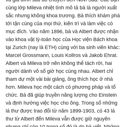
cùng lớp Mileva nhiệt tình mô tả bà là người xuất
sắc nhưng không khoa trương. Bà thích khám phá
tới tận cùng của mọi thứ, kiên trì và làm việc có
mục đích. Vào năm 1896, bà và Albert được nhận
vào khoa vật lý-toán học của Học viện Bách khoa
tại Zurich (nay là ETH) cùng với ba sinh viên khác:
Marcel Grossmann, Louis Kollros và Jakob Ehrat.
Albert và Mileva trở nên không thể tách rời, hai
người dành vô số giờ học cùng nhau. Albert chỉ
tham dự một vài bài giảng, ông thích học ở nhà
hơn. Mileva học một cách có phương pháp và tổ
chức. Bà đã giúp truyền năng lượng cho Einstein
và định hướng việc học cho ông. Trong số những
lá thư được trao đổi từ năm 1899-1903, có 43 lá
thư từ Albert đến Mileva vẫn được giữ nguyên
nhưng chỉ còn 10 trong số đó là do bà viết. Những