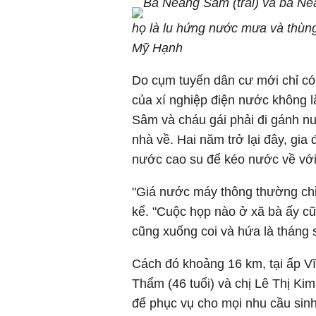
Bà Neáng Sâm (trái) và bà Neá
họ là lu hứng nước mưa và thùn
Mỹ Hạnh
Do cụm tuyến dân cư mới chỉ có
của xí nghiệp điện nước không l
Sâm và cháu gái phải đi gánh n
nhà về. Hai năm trở lại đây, gi
nước cao su để kéo nước về với
"Giá nước máy thông thường chỉ
kể. "Cuộc họp nào ở xã bà ấy cũ
cũng xuống coi và hứa là tháng 
Cách đó khoảng 16 km, tại ấp Vĩ
Thẩm (46 tuổi) và chị Lê Thị Ki
để phục vụ cho mọi nhu cầu sinh 