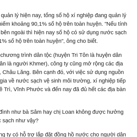
 quản lý hiện nay, tổng số hộ xí nghiệp đang quản lý
hiếm khoảng 90,1% số hộ trên toàn huyện. "Nếu tính
 bên ngoài thì hiện nay số hộ có sử dụng nước sạch
1% số hộ trên toàn huyện", ông cho biết.
chương trình dân tộc (huyện Tri Tôn là huyện dân
dân là người Khmer), công ty cũng mở rộng các địa
m, Châu Lăng. Bên cạnh đó, với việc sử dụng nguồn
gia về nước sạch vệ sinh môi trường, xí nghiệp tiếp
Lê Trì, Vĩnh Phước và đến nay đã đủ hết các địa bàn
a đình như bà Sâm hay chị Loan không được hưởng
c sạch như vậy?
g ty có hỗ trợ lắp đặt đồng hồ nước cho người dân