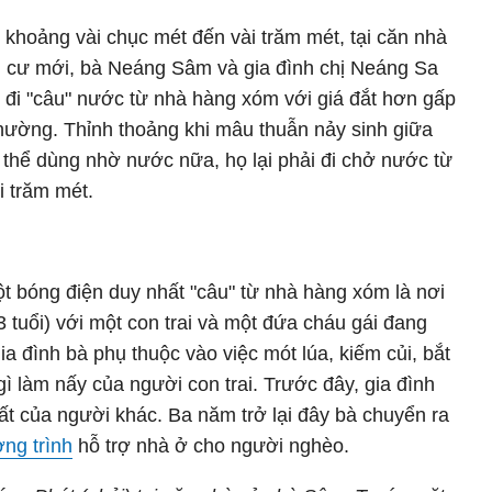
khoảng vài chục mét đến vài trăm mét, tại căn nhà
 cư mới, bà Neáng Sâm và gia đình chị Neáng Sa
đi "câu" nước từ nhà hàng xóm với giá đắt hơn gấp
hường. Thỉnh thoảng khi mâu thuẫn nảy sinh giữa
thể dùng nhờ nước nữa, họ lại phải đi chở nước từ
i trăm mét.
t bóng điện duy nhất "câu" từ nhà hàng xóm là nơi
tuổi) với một con trai và một đứa cháu gái đang
ia đình bà phụ thuộc vào việc mót lúa, kiếm củi, bắt
gì làm nấy của người con trai. Trước đây, gia đình
t của người khác. Ba năm trở lại đây bà chuyển ra
ng trình
hỗ trợ nhà ở cho người nghèo.