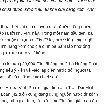
ng Phát (phải) tại căn nhà của bà Sâm. Trước mặt
g chứa nước được "câu" từ nhà của hàng xóm. Ảnh:
 thưa thớt vài nhà chuyển ra ở, đường ống nước
ắp ra tới khu vực này. Trong một năm đầu tiên, bà
ước hoặc mượn xe đẩy để lấy nước từ giếng ở gần
a đình hàng xóm cho gia đình bà Sâm lắp nhờ ống
 giá 100,000 VNĐ/tháng.
 có khoảng 20,000 đồng/tháng thôi", bà Neáng Phát
ng nêu ý kiến về việc lắp điện nước đó, người ta
sau sẽ có những chưa biết sao".
nh An, xã Vĩnh Phước, gia đình anh Trần Đại Minh
m Loan (42 tuổi) cũng đang dùng nguồn nước từ kênh
hoạt cho gia đình, từ tưới tiêu đến tắm giặt, nấu ăn,