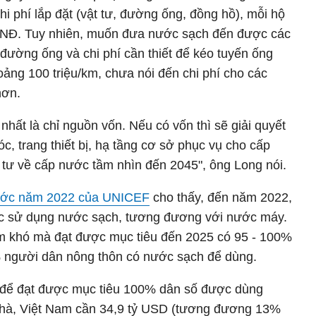
chi phí lắp đặt (vật tư, đường ống, đồng hồ), mỗi hộ
u VNĐ. Tuy nhiên, muốn đưa nước sạch đến được các
 đường ống và chi phí cần thiết để kéo tuyến ống
ảng 100 triệu/km, chưa nói đến chi phí cho các
hơn.
nhất là chỉ nguồn vốn. Nếu có vốn thì sẽ giải quyết
, trang thiết bị, hạ tầng cơ sở phục vụ cho cấp
 tư về cấp nước tầm nhìn đến 2045", ông Long nói.
nước năm 2022 của UNICEF
cho thấy, đến năm 2022,
c sử dụng nước sạch, tương đương với nước máy.
am khó mà đạt được mục tiêu đến 2025 có 95 - 100%
% người dân nông thôn có nước sạch để dùng.
 để đạt được mục tiêu 100% dân số được dùng
nhà, Việt Nam cần 34,9 tỷ USD (tương đương 13%