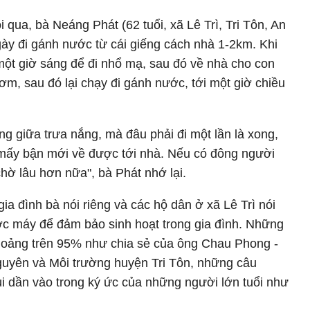
qua, bà Neáng Phát (62 tuổi, xã Lê Trì, Tri Tôn, An
ày đi gánh nước từ cái giếng cách nhà 1-2km. Khi
một giờ sáng để đi nhổ mạ, sau đó về nhà cho con
 cơm, sau đó lại chạy đi gánh nước, tới một giờ chiều
ếng giữa trưa nắng, mà đâu phải đi một lần là xong,
hỉ mấy bận mới về được tới nhà. Nếu có đông người
hờ lâu hơn nữa", bà Phát nhớ lại.
ia đình bà nói riêng và các hộ dân ở xã Lê Trì nói
c máy để đảm bảo sinh hoạt trong gia đình. Những
khoảng trên 95% như chia sẻ của ông Chau Phong -
uyên và Môi trường huyện Tri Tôn, những câu
i dần vào trong ký ức của những người lớn tuổi như