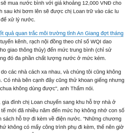
hì sẽ mua nước bình với giá khoảng 12,000 VNĐ cho
h sau khi bơm lên sẽ được chị Loan trữ vào các lu
 để xử lý nước.
ết quả quan trắc môi trường tỉnh An Giang đợt tháng
 tuyến kênh, rạch nội đồng theo chỉ số WQI dao
o giao thông thủy) đến mức trung bình (chỉ sử
trong đó đa phần chất lượng nước ở mức kém.
do các nhà cách xa nhau, và chúng tôi cũng không
n. Có nhà bên cạnh đây cũng thử khoan giếng nhưng
ua chua không dùng được", anh Thẩm nói.
gia đình chị Loan chuyển sang khu hỗ trợ nhà ở
h tế mới đã nhiều năm đến mức họ không nhớ con số
h sách hỗ trợ đi kèm về điện nước. "Những chương
 chứ không có mấy công trình phụ đi kèm, thế nên giờ