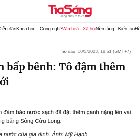
Diễn đàn
Khoa học - Công nghệ
Văn hoá - Xã hội
Nền tảng - Kiến tạo
Hồ
Thứ sáu, 10/3/2023, 19:51 (GMT+7)
h bấp bênh: Tô đậm thêm
ới
h đảm bảo nước sạch đã đặt thêm gánh nặng lên vai
ng bằng Sông Cửu Long.
 nước của gia đình. Ảnh: Mỹ Hạnh