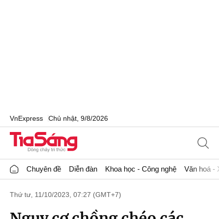
VnExpress
Chủ nhật, 9/8/2026
Chuyên đề
Diễn đàn
Khoa học - Công nghệ
Văn hoá - 
Thứ tư, 11/10/2023, 07:27 (GMT+7)
Nguy cơ chồng chéo các