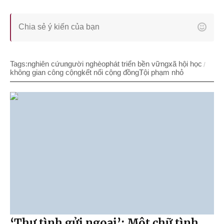
Tags:
nghiên cứu
người nghèo
phát triển bền vững
xã hội học
không gian công cộng
kết nối cộng đồng
Tội phạm nhỏ
‘Thư tình gửi ngoại’: Một chữ tình