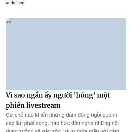
undefined
Vì sao ngần ấy người 'hóng' một
phiên livestream
Cơ chế nào khiến những đám đông ngồi quanh
các lần phát sóng, háo hức đón nghe những nội
dung suồng sã gây sốc, và tự thỏa mãn với cảm