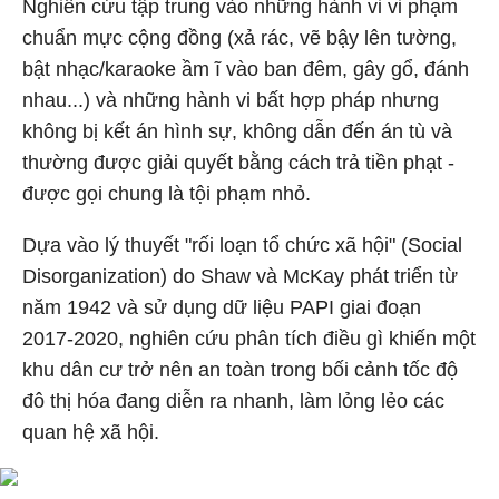
Nghiên cứu tập trung vào những hành vi vi phạm
chuẩn mực cộng đồng (xả rác, vẽ bậy lên tường,
bật nhạc/karaoke ầm ĩ vào ban đêm, gây gổ, đánh
nhau...) và những hành vi bất hợp pháp nhưng
không bị kết án hình sự, không dẫn đến án tù và
thường được giải quyết bằng cách trả tiền phạt -
được gọi chung là tội phạm nhỏ.
Dựa vào l
ý thuyết "rối loạn tổ chức xã hội" (Social
Disorganization) do Shaw và McKay phát triển từ
năm 1942 và sử dụng dữ liệu PAPI giai đoạn
2017-2020, nghiên cứu phân tích điều gì khiến một
khu dân cư trở nên an toàn trong bối cảnh tốc độ
đô thị hóa đang diễn ra nhanh, làm lỏng lẻo các
quan hệ xã hội.