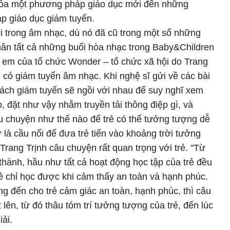
 tỏa một phương pháp giáo dục mới đến những
p giáo dục giám tuyển.
ới trong âm nhạc, dù nó đã cũ trong một số những
thân tất cả những buổi hòa nhạc trong Baby&Children
ẻ em của tổ chức Wonder – tổ chức xã hội do Trang
u có giám tuyển âm nhạc. Khi nghệ sĩ gửi về các bài
rách giám tuyển sẽ ngồi với nhau để suy nghĩ xem
, đặt như vậy nhằm truyền tải thông điệp gì, và
u chuyện như thế nào để trẻ có thể tưởng tượng dễ
à cầu nối để đưa trẻ tiến vào khoảng trời tưởng
 Trang Trịnh câu chuyện rất quan trọng với trẻ. "Từ
thành, hầu như tất cả hoạt động học tập của trẻ đều
ẻ chỉ học được khi cảm thấy an toàn và hạnh phúc.
g đến cho trẻ cảm giác an toàn, hạnh phúc, thì câu
lên, từ đó thâu tóm trí tưởng tượng của trẻ, đến lúc
iải.