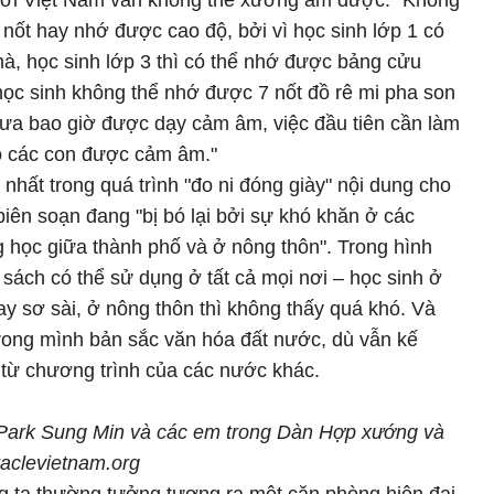
ười Việt Nam vẫn không thể xướng âm được. "Không
nốt hay nhớ được cao độ, bởi vì học sinh lớp 1 có
à, học sinh lớp 3 thì có thể nhớ được bảng cửu
học sinh không thể nhớ được 7 nốt đồ rê mi pha son
chưa bao giờ được dạy cảm âm, việc đầu tiên cần làm
ho các con được cảm âm."
 nhất trong quá trình "đo ni đóng giày" nội dung cho
biên soạn đang "bị bó lại bởi sự khó khăn ở các
g học giữa thành phố và ở nông thôn". Trong hình
 sách có thể sử dụng ở tất cả mọi nơi – học sinh ở
ay sơ sài, ở nông thôn thì không thấy quá khó. Và
rong mình bản sắc văn hóa đất nước, dù vẫn kế
 từ chương trình của các nước khác.
 Park Sung Min và các em trong Dàn Hợp xướng và
aclevietnam.org