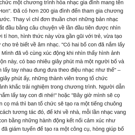
chức một chương trình hòa nhạc gia đình mang tên
 Hon". Đã có hơn 200 gia đình đến tham gia chương
 ước. Thay vì chỉ đơn thuần chơi những bản nhạc
 bắt đầu bằng câu chuyện về lần đầu tiên được nhìn
tí hon, hình thức này vừa gần gũi với trẻ, vừa tạo
cho trẻ biết về âm nhạc. "Có hai bố con đã nắm lấy
 Mình đã vô cùng xúc động khi nhìn thấy hình ảnh
 rộn này, có bao nhiêu giây phút mà một người bố và
m lấy tay nhau đung đưa theo điệu nhạc như thế" –
giây phút ấy, những thành viên trong tổ chức
nh khắc trải nghiệm trong chương trình. Người dẫn
ắm lấy tay con đi nhé!" hoặc "Bây giờ mình sẽ cọ
n cọ má thì ban tổ chức sẽ tạo ra một tiếng chuông
ách tương tác đó, để khi về nhà, mỗi lần nhạc vang
i con bằng những hành động kết nối cảm xúc như
 đã giám tuyển để tạo ra một công cụ, hòng giúp bố