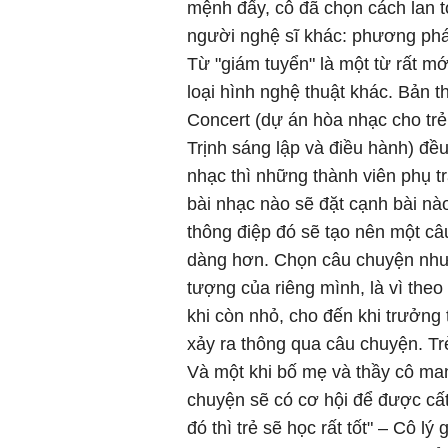
mệnh đấy, cô đã chọn cách lan
người nghệ sĩ khác: phương phá
Từ "giám tuyển" là một từ rất m
loại hình nghệ thuật khác. Bản 
Concert (dự án hòa nhạc cho tr
Trịnh sáng lập và điều hành) đề
nhạc thì những thành viên phụ t
bài nhạc nào sẽ đặt cạnh bài nào
thông điệp đó sẽ tạo nên một câ
dàng hơn. Chọn câu chuyện như l
tượng của riêng mình, là vì theo
khi còn nhỏ, cho đến khi trưởng 
xảy ra thông qua câu chuyện. Tr
Và một khi bố mẹ và thầy cô man
chuyện sẽ có cơ hội để được cất 
đó thì trẻ sẽ học rất tốt" – Cô lý g