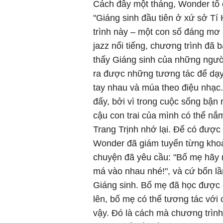
Cách đây một tháng, Wonder tổ 
"Giáng sinh đầu tiên ở xứ sở Tí
trình này – một con số đáng mơ
jazz nổi tiếng, chương trình đã
thấy Giáng sinh của những người 
ra được những tương tác để dạy 
tay nhau và múa theo điệu nhạc.
đấy, bởi vì trong cuộc sống bận
cậu con trai của mình có thể nắ
Trang Trịnh nhớ lại. Để có được 
Wonder đã giám tuyển từng khoả
chuyện đã yêu cầu: "Bố mẹ hãy n
má vào nhau nhé!", và cứ bốn lầ
Giáng sinh. Bố mẹ đã học được c
lên, bố mẹ có thể tương tác vớ
vậy. Đó là cách mà chương trình