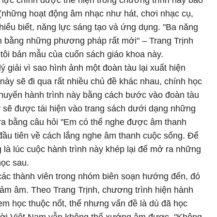
lực chính được thể hiện trong chương trình này bao
(những hoạt động âm nhạc như hát, chơi nhạc cụ,
 hiểu biết, năng lực sáng tạo và ứng dụng. "Ba năng
ch bằng những phương pháp rất mới" – Trang Trịnh
 tôi bản mẫu của cuốn sách giáo khoa này.
ý giải vì sao hình ảnh một đoàn tàu lại xuất hiện
 này sẽ đi qua rất nhiều chủ đề khác nhau, chính học
 chuyến hành trình này bằng cách bước vào đoàn tàu
 sẽ được tái hiện vào trang sách dưới dạng những
ra bằng câu hỏi "Em có thể nghe được âm thanh
c đầu tiên về cách lắng nghe âm thanh cuộc sống. Để
ng là lúc cuộc hành trình này khép lại để mở ra những
học sau.
các thành viên trong nhóm biên soạn hướng đến, đó
cảm âm. Theo Trang Trịnh, chương trình hiện hành
em học thuộc nốt, thế nhưng vấn đề là dù đã học