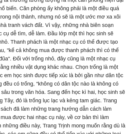
 ta thường tưởng tượng ra một căn phòng hiện đại
hổ biến. Căn phòng ấy không phải là một điều quá
 trong nội thành, nhưng nó sẽ là một ước mơ xa xôi
nhà tranh vách đất. Vì vậy, những nhà biên soạn
 cụ dễ tìm, dễ làm. Đầu lớp một thì học sinh sẽ
nhỏ. Thanh phách là một nhạc cụ có thể được tạo
au, "kể cả không mua được thanh phách thì có thể
đũa". Đối với trống nhỏ, đây cũng là một nhạc cụ
bằng nhiều vật dụng khác nhau. Chọn trống là một
ác em học sinh được tiếp xúc là bởi gần như dân tộc
 đều có trống, "không có dân tộc nào là không có
 sâu trong văn hóa. Sang đến học kì hai, học sinh sẽ
Tây, đó là trống lục lạc và kẻng tam giác. Trang
ạn sách đã làm những trang hướng dẫn cách làm
 mua được hai nhạc cụ này, về cơ bản thì làm
 những điều này, Trang Trịnh mong muốn rằng dù là