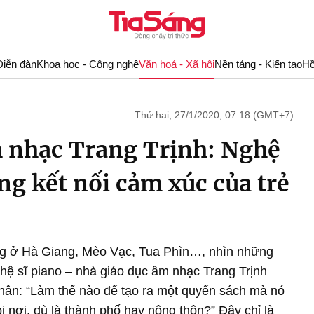
Diễn đàn
Khoa học - Công nghệ
Văn hoá - Xã hội
Nền tảng - Kiến tạo
Hồ
Thứ hai, 27/1/2020, 07:18 (GMT+7)
 nhạc Trang Trịnh: Nghệ
ng kết nối cảm xúc của trẻ
ng ở Hà Giang, Mèo Vạc, Tua Phìn…, nhìn những
hệ sĩ piano – nhà giáo dục âm nhạc Trang Trịnh
 thân: “Làm thế nào để tạo ra một quyển sách mà nó
 nơi, dù là thành phố hay nông thôn?” Đây chỉ là