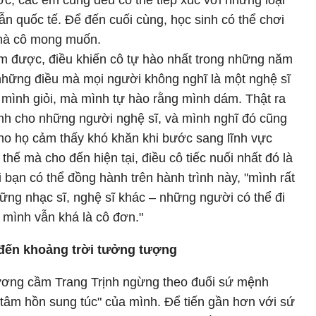
ớc, các em cũng đều có thể tiếp xúc với những loại
ẫn quốc tế. Để đến cuối cùng, học sinh có thể chơi
 mà cô mong muốn.
àm được, điều khiến cô tự hào nhất trong những năm
những điều mà mọi người không nghĩ là một nghệ sĩ
mình giỏi, mà mình tự hào rằng mình dám. Thật ra
ành cho những người nghệ sĩ, và mình nghĩ đó cũng
cho họ cảm thấy khó khăn khi bước sang lĩnh vực
hế mà cho đến hiện tại, điều cô tiếc nuối nhất đó là
ạn có thể đồng hành trên hành trình này, "mình rất
ững nhạc sĩ, nghệ sĩ khác – những người có thể đi
 mình vẫn khá là cô đơn."
 đến khoảng trời tưởng tượng
ương cầm Trang Trịnh ngừng theo đuổi sứ mệnh
tâm hồn sung túc" của mình. Để tiến gần hơn với sứ