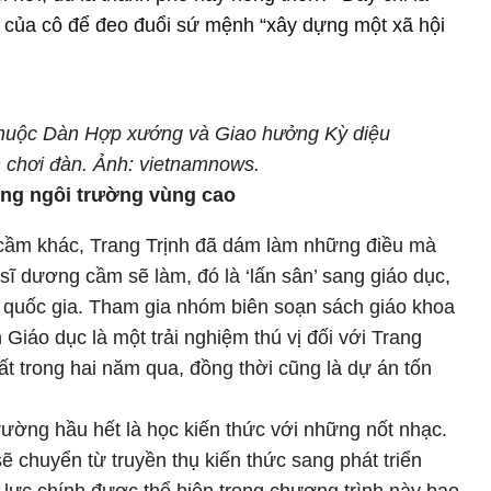
c của cô để đeo đuổi sứ mệnh “xây dựng một xã hội
thuộc Dàn Hợp xướng và Giao hưởng Kỳ diệu
h chơi đàn. Ảnh: vietnamnows.
ững ngôi trường vùng cao
cầm khác, Trang Trịnh đã dám làm những điều mà
ĩ dương cầm sẽ làm, đó là ‘lấn sân’ sang giáo dục,
g quốc gia. Tham gia nhóm biên soạn sách giáo khoa
Giáo dục là một trải nghiệm thú vị đối với Trang
hất trong hai năm qua, đồng thời cũng là dự án tốn
rường hầu hết là học kiến thức với những nốt nhạc.
ẽ chuyển từ truyền thụ kiến thức sang phát triển