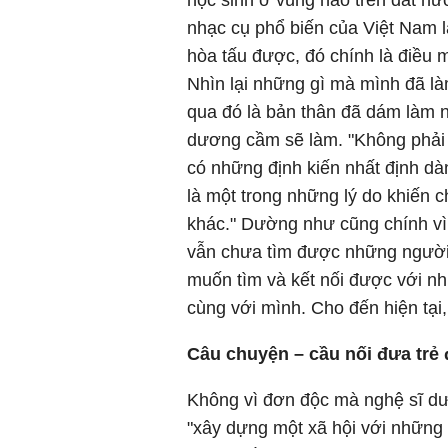
học sinh ở vùng nào trên đất nư
nhạc cụ phổ biến của Việt Nam l
hòa tấu được, đó chính là điều
Nhìn lại những gì mà mình đã l
qua đó là bản thân đã dám làm 
dương cầm sẽ làm. "Không phải 
có những định kiến nhất định d
là một trong những lý do khiến 
khác." Dường như cũng chính vì t
vẫn chưa tìm được những người b
muốn tìm và kết nối được với nh
cùng với mình. Cho đến hiện tại,
Câu chuyện – cầu nối đưa trẻ
Không vì đơn độc mà nghệ sĩ d
"xây dựng một xã hội với những 