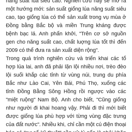
năng suất lúa siêu cao. Nghiên cứu này sẽ mở ra
một hướng mới: sản suất giống lúa năng suất siêu
cao, tạo giống lúa có thể sản xuất trong vụ mùa ở
Đồng bằng Bắc bộ và miền Trung kháng được
bệnh bạc lá. Anh phấn khởi, "Trên cơ sở nguồn
gen cho năng suất cao, chất luợng lúa tốt thì đến
2009 có thể đưa ra sản xuất diện rộng".
Trong quá trình nghiên cứu và triển khai các tổ
hợp lúa lai, anh đã phải lặn lội nhiều nơi, trèo đèo
lội suối khắp các tỉnh từ vùng núi, trung du phía
Bắc như Lào Cai, Yên Bái, Phú Thọ, xuống các
tỉnh Đồng Bằng Sông Hồng rồi ngược vào các
"miệt ruộng" Nam Bộ. Anh cho biết, "Cũng giống
như người đi khai hoang vậy. Phải đi thì mới biết
được giống lúa phù hợp với từng vùng đặc trưng
của đất nước". Nhiều khi, chỉ cần một cú điện thoại