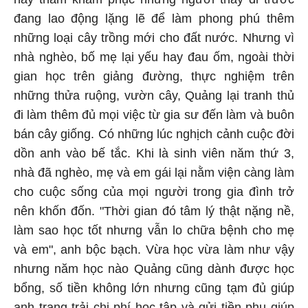
đang lao động lặng lẽ để làm phong phú thêm
những loại cây trồng mới cho đất nước. Nhưng vì
nhà nghèo, bố mẹ lại yếu hay đau ốm, ngoài thời
gian học trên giảng đường, thực nghiệm trên
những thửa ruộng, vườn cây, Quảng lại tranh thủ
đi làm thêm đủ mọi việc từ gia sư đến làm và buôn
bán cây giống. Có những lúc nghịch cảnh cuộc đời
dồn anh vào bế tắc. Khi là sinh viên năm thứ 3,
nhà đã nghèo, mẹ và em gái lại nằm viện càng làm
cho cuộc sống của mọi người trong gia đình trở
nên khốn đốn. "Thời gian đó tâm lý thật nặng nề,
làm sao học tốt nhưng vẫn lo chữa bệnh cho mẹ
và em", anh bộc bạch. Vừa học vừa làm như vậy
nhưng năm học nào Quảng cũng dành được học
bổng, số tiền không lớn nhưng cũng tạm đủ giúp
anh trang trải chi phí học tập và gửi tiền phụ giúp