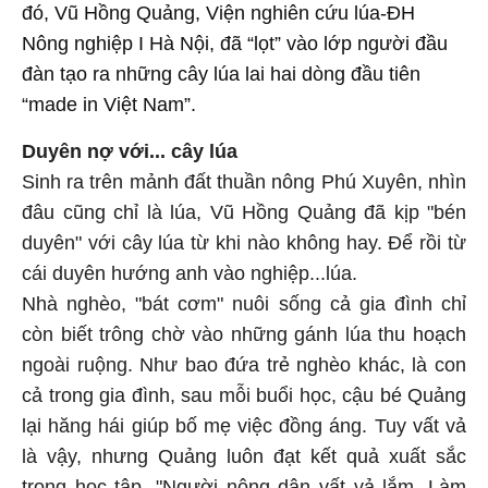
đó, Vũ Hồng Quảng, Viện nghiên cứu lúa-ĐH
Nông nghiệp I Hà Nội, đã “lọt” vào lớp người đầu
đàn tạo ra những cây lúa lai hai dòng đầu tiên
“made in Việt Nam”.
Duyên nợ với... cây lúa
Sinh ra trên mảnh đất thuần nông Phú Xuyên, nhìn
đâu cũng chỉ là lúa, Vũ Hồng Quảng đã kịp "bén
duyên" với cây lúa từ khi nào không hay. Để rồi từ
cái duyên hướng anh vào nghiệp...lúa.
Nhà nghèo, "bát cơm" nuôi sống cả gia đình chỉ
còn biết trông chờ vào những gánh lúa thu hoạch
ngoài ruộng. Như bao đứa trẻ nghèo khác, là con
cả trong gia đình, sau mỗi buổi học, cậu bé Quảng
lại hăng hái giúp bố mẹ việc đồng áng. Tuy vất vả
là vậy, nhưng Quảng luôn đạt kết quả xuất sắc
trong học tập. "Người nông dân vất vả lắm. Làm