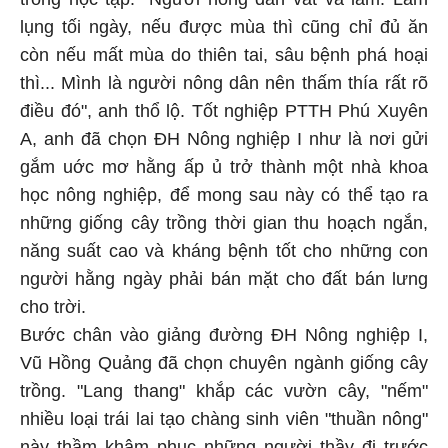
lụng tối ngày, nếu được mùa thì cũng chỉ đủ ăn
còn nếu mất mùa do thiên tai, sâu bệnh phá hoại
thì... Mình là người nông dân nên thấm thía rất rõ
điều đó", anh thổ lộ. Tốt nghiệp PTTH Phú Xuyên
A, anh đã chọn ĐH Nông nghiệp I như là nơi gửi
gắm uớc mơ hằng ấp ủ trở thành một nhà khoa
học nông nghiệp, để mong sau này có thể tạo ra
những giống cây trồng thời gian thu hoạch ngắn,
năng suất cao và kháng bệnh tốt cho những con
người hằng ngày phải bán mặt cho đất bán lưng
cho trời.
Bước chân vào giảng đường ĐH Nông nghiệp I,
Vũ Hồng Quảng đã chọn chuyên ngành giống cây
trồng. "Lang thang" khắp các vườn cây, "nếm"
nhiều loại trái lai tạo chàng sinh viên "thuần nông"
này thầm khâm phục những người thầy đi trước