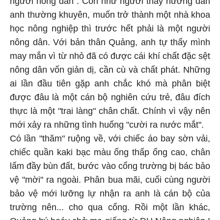
người nông dân". Còn như người thầy hướng dẫn
anh thường khuyên, muốn trở thành một nhà khoa
học nông nghiệp thì trước hết phải là một người
nông dân. Với bản thân Quảng, anh tự thấy mình
may mắn vì từ nhỏ đã có được cái khí chất đặc sệt
nông dân vốn giản dị, cần cù và chất phát. Những
ai lần đầu tiên gặp anh chắc khó mà phân biệt
được đâu là một cán bộ nghiên cứu trẻ, đâu đích
thực là một "trai làng" chân chất. Chính vì vậy nên
mới xảy ra những tình huống "cười ra nước mắt".
Có lần "thăm" ruộng về, với chiếc áo bay sờn vải,
chiếc quần kaki bạc màu ống thấp ống cao, chân
lấm đầy bùn đất, bước vào cổng trường bị bác bảo
vệ "mời" ra ngoài. Phân bua mãi, cuối cùng người
bảo vệ mới lưỡng lự nhận ra anh là cán bộ của
trường nên... cho qua cổng. Rồi một lần khác,