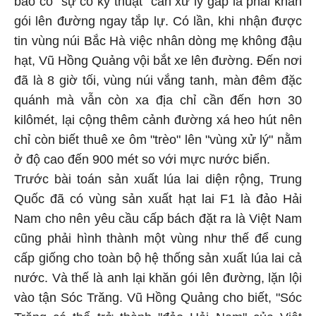
báo có "sự cố kỹ thuật" cần xử lý gấp là phải khăn
gói lên đường ngay tắp lự. Có lần, khi nhận được
tin vùng núi Bắc Hà việc nhân dòng mẹ không đậu
hạt, Vũ Hồng Quảng vội bắt xe lên đường. Đến nơi
đã là 8 giờ tối, vùng núi vắng tanh, màn đêm đặc
quánh mà vẫn còn xa địa chỉ cần đến hơn 30
kilômét, lại cộng thêm cảnh đường xá heo hút nên
chỉ còn biết thuê xe ôm "trèo" lên "vùng xử lý" nằm
ở độ cao đến 900 mét so với mực nước biển.
Trước bài toán sản xuất lúa lai diện rộng, Trung
Quốc đã có vùng sản xuất hạt lai F1 là đảo Hải
Nam cho nên yêu cầu cấp bách đặt ra là Việt Nam
cũng phải hình thành một vùng như thế để cung
cấp giống cho toàn bộ hệ thống sản xuất lúa lai cả
nước. Và thế là anh lại khăn gói lên đường, lặn lội
vào tận Sóc Trăng. Vũ Hồng Quảng cho biết, "Sóc