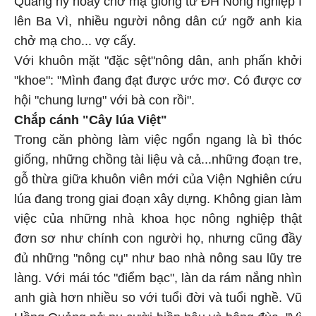
Quảng hý hoáy chở mạ giống từ ĐH Nông nghiệp I
lên Ba Vì, nhiều người nông dân cứ ngỡ anh kia
chở mạ cho... vợ cấy.
Với khuôn mặt "đặc sệt"nông dân, anh phấn khởi
"khoe": "Mình đang đạt được ước mơ. Có được cơ
hội "chung lưng" với bà con rồi".
Chắp cánh "Cây lúa Việt"
Trong căn phòng làm việc ngổn ngang là bì thóc
giống, những chồng tài liệu và cả...những đoạn tre,
gỗ thừa giữa khuôn viên mới của Viện Nghiên cứu
lúa đang trong giai đoạn xây dựng. Không gian làm
việc của những nhà khoa học nông nghiệp thật
đơn sơ như chính con người họ, nhưng cũng đầy
đủ những "nông cụ" như bao nhà nông sau lũy tre
làng. Với mái tóc "điểm bạc", làn da rám nắng nhìn
anh già hơn nhiều so với tuổi đời và tuổi nghề. Vũ