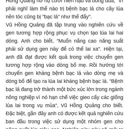
Hồng Quảng nở nụ cười hiền hậu và bông đùa, "Vì
phải nghĩ làm thế nào trị bệnh bạc lá cho cây lúa
nên tóc cũng bị "bạc lá" như thế đấy".
Vũ Hồng Quảng đã tập trung vào nghiên cứu về
gen tương hợp rộng phục vụ chọn tạo lúa lai hai
dòng. Anh cho biết, "Muốn nâng cao năng suất
phải sử dụng gen này để có thể lai xa". Hiện tại,
anh đã đạt được kết quả trong việc chuyển gen
tương hợp rộng vào dòng bố mẹ. Rồi hướng tới
chuyển gen kháng bệnh bạc lá vào dòng mẹ và
dòng bố để tạo ra lúa lai kháng bệnh bạc lá. "Bệnh
bạc lá đang trở thành một bức xúc lớn trong ngành
nông nghiệp vì nó hạn chế việc gieo cấy các giống
lúa lai trong vụ mùa", Vũ Hồng Quảng cho biết.
Đặc biệt, gần đây anh có được kết quả nghiên cứu
ban đầu trong việc sử dụng một nhóm gen cho