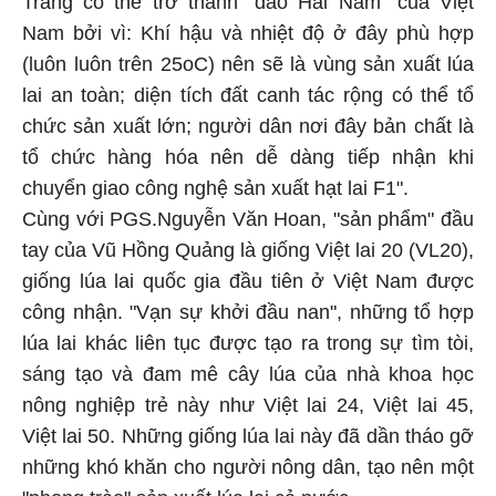
Trăng có thể trở thành "đảo Hải Nam" của Việt
Nam bởi vì: Khí hậu và nhiệt độ ở đây phù hợp
(luôn luôn trên 25oC) nên sẽ là vùng sản xuất lúa
lai an toàn; diện tích đất canh tác rộng có thể tổ
chức sản xuất lớn; người dân nơi đây bản chất là
tổ chức hàng hóa nên dễ dàng tiếp nhận khi
chuyển giao công nghệ sản xuất hạt lai F1".
Cùng với PGS.Nguyễn Văn Hoan, "sản phẩm" đầu
tay của Vũ Hồng Quảng là giống Việt lai 20 (VL20),
giống lúa lai quốc gia đầu tiên ở Việt Nam được
công nhận. "Vạn sự khởi đầu nan", những tổ hợp
lúa lai khác liên tục được tạo ra trong sự tìm tòi,
sáng tạo và đam mê cây lúa của nhà khoa học
nông nghiệp trẻ này như Việt lai 24, Việt lai 45,
Việt lai 50. Những giống lúa lai này đã dần tháo gỡ
những khó khăn cho người nông dân, tạo nên một