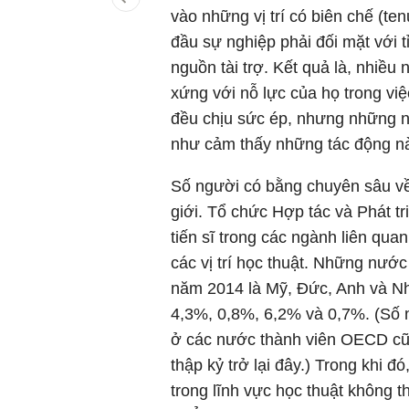
vào những vị trí có biên chế (te
đầu sự nghiệp phải đối mặt với t
nguồn tài trợ. Kết quả là, nhiề
xứng với nỗ lực của họ trong việ
đều chịu sức ép, nhưng những 
như cảm thấy những tác động n
Số người có bằng chuyên sâu về 
giới. Tổ chức Hợp tác và Phát t
tiến sĩ trong các ngành liên qu
các vị trí học thuật. Những nướ
năm 2014 là Mỹ, Đức, Anh và Nhậ
4,3%, 0,8%, 6,2% và 0,7%. (Số ng
ở các nước thành viên OECD cũn
thập kỷ trở lại đây.) Trong khi 
trong lĩnh vực học thuật không t