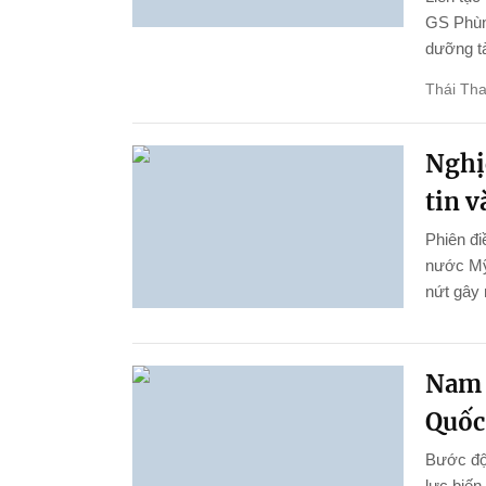
GS Phùng
dưỡng tà
Thái Th
Nghị
tin 
Phiên đi
nước Mỹ
nứt gây 
Nam 
Quốc 
Bước đột
lực biến