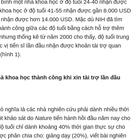
g bình một nhà khoa học ở độ tuổi 24-40 nhận được
à khoa học ở độ tuổi 41-55 nhận được gần 8.000 USD
0 nhận được hơn 14.000 USD. Mặc dù NIH đã tìm
 thành công giữa các độ tuổi bằng cách hỗ trợ thêm
 nhưng thống kê từ năm 2000 cho thấy, độ tuổi trung
 vị tiến sĩ lần đầu nhận được khoản tài trợ quan
(hình 1).
à khoa học thành công khi xin tài trợ lần đầu
p có nghĩa là các nhà nghiên cứu phải dành nhiều thời
Một khảo sát do
Nature
tiến hành hồi đầu năm nay cho
ộ tuổi chỉ dành khoảng 40% thời gian thực sự cho
ợc phân chia cho: giảng dạy (20%), viết bài nghiên