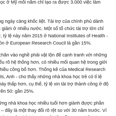
ọc ở Mỹ mỗi năm chỉ tạo ra được 3.000 việc làm
ng ngày càng khốc liệt. Tài trợ của chính phủ dành
giảm ở nhiều nước. Một số tổ chức tài trợ lớn chỉ
 tỷ lệ này năm 2015 ở National Institutes of Health -
òn ở European Research Coucil là gần 15%.
ân vào nghề phải vật lộn để cạnh tranh với những
ểu rõ hệ thống hơn, có nhiều mối quan hệ trong giới
ó nhiều công bố hơn. Thống kê của Medical Research
s, Anh - cho thấy những nhà khoa học trẻ có tỉ lệ
này thấp hơn, cụ thể, tỷ lệ xin tài trợ thành công ở độ
trên 50: gần 25%.
ững nhà khoa học nhiều tuổi hơn giành được phần
 – đây là một thay đổi rõ rệt so với 30 năm trước. Ví