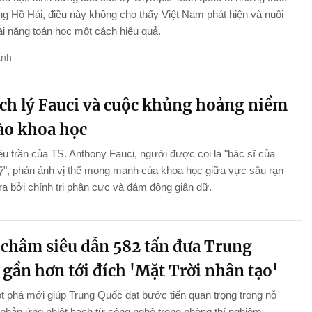
 Hồ Hải, điều này không cho thấy Việt Nam phát hiện và nuôi
i năng toán học một cách hiệu quả.
anh
ch lý Fauci và cuộc khủng hoảng niềm
vào khoa học
ều trần của TS. Anthony Fauci, người được coi là "bác sĩ của
", phản ánh vị thế mong manh của khoa học giữa vực sâu rạn
ra bởi chính trị phân cực và đám đông giận dữ.
châm siêu dẫn 582 tấn đưa Trung
gần hơn tới đích 'Mặt Trời nhân tạo'
 phá mới giúp Trung Quốc đạt bước tiến quan trọng trong nỗ
 phản ứng nhiệt hạch từ công nghệ trong phòng thí nghiệm