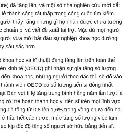
nure) đã tăng lên, và một số nhà nghiên cứu mới bắt
ỉ lệ thành công rất thấp trong công cuộc tìm kiếm
u người thấy rằng những gì họ nhận được chưa tương
c chuẩn bị và viết đề xuất tài trợ. Mặc dù mọi người
người vừa mới bắt đầu sự nghiệp khoa học dường
ày sâu sắc hơn.
khoa học và kĩ thuật đang tăng lên trên toàn thế
riển kinh tế (OECD) ghi nhận sự gia tăng số lượng
an đến khoa học, những người theo đặc thù sẽ đổ vào
c thành viên OECD có số lượng tiến sĩ đông nhất
t Bản với tỉ lệ tăng trung bình hằng năm lần lượt là
ười trẻ hoàn thành học vị tiến sĩ trên mọi lĩnh vực
g đã tăng từ 0,8 lên 1,6% trong vòng chưa đến hai
đó, ở hầu hết các nước, mức tăng số lượng việc làm
heo kịp tốc độ tăng số người sở hữu bằng tiến sĩ.