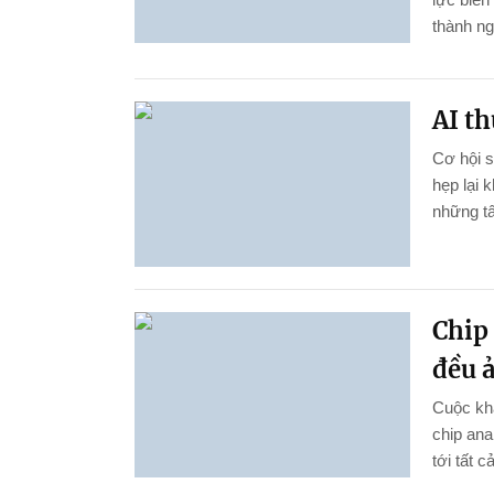
thành ng
AI th
Cơ hội 
hẹp lại 
những tấ
Chip 
đều 
Cuộc kha
chip ana
tới tất c