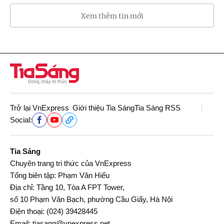
Xem thêm tin mới
Trở lại VnExpress
Giới thiệu Tia Sáng
Tia Sáng RSS
Social:
Tia Sáng
Chuyên trang tri thức của VnExpress
Tổng biên tập: Phạm Văn Hiếu
Địa chỉ: Tầng 10, Tòa A FPT Tower,
số 10 Phạm Văn Bạch, phường Cầu Giấy, Hà Nội
Điện thoại:
(024) 39428445
Email:
tiasang@vnexpress.net