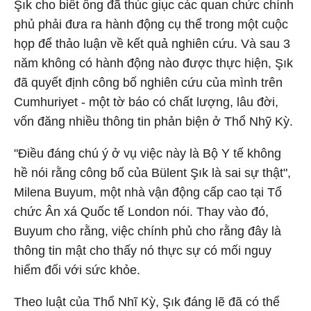
Şık cho biết ông đã thúc giục các quan chức chính
phủ phải đưa ra hành động cụ thể trong một cuộc
họp để thảo luận về kết quả nghiên cứu. Và sau 3
năm không có hành động nào được thực hiện, Şık
đã quyết định công bố nghiên cứu của mình trên
Cumhuriyet - một tờ báo có chất lượng, lâu đời,
vốn đăng nhiều thông tin phản biện ở Thổ Nhỹ Kỳ.
"Điều đáng chú ý ở vụ việc này là Bộ Y tế không
hề nói rằng công bố của Bülent Şık là sai sự thật",
Milena Buyum, một nhà vận động cấp cao tại Tổ
chức Ân xá Quốc tế London nói. Thay vào đó,
Buyum cho rằng, việc chính phủ cho rằng đây là
thông tin mật cho thấy nó thực sự có mối nguy
hiểm đối với sức khỏe.
Theo luật của Thổ Nhĩ Kỳ, Şık đáng lẽ đã có thể