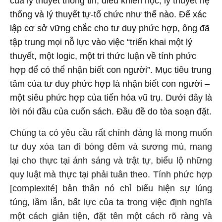
của lý thuyết thông tin, điều khiển học, lý thuyết hệ
thống và lý thuyết tự-tổ chức như thế nào. Để xác
lập cơ sở vững chắc cho tư duy phức hợp, ông đã
tập trung mọi nỗ lực vào việc “triển khai một lý
thuyết, một logic, một tri thức luận về tính phức
hợp để có thể nhận biết con người”. Mục tiêu trung
tâm của tư duy phức hợp là nhận biết con người –
một siêu phức hợp của tiến hóa vũ trụ. Dưới đây là
lời nói đầu của cuốn sách. Đầu đề do tòa soạn đặt.
Chúng ta có yêu cầu rất chính đáng là mong muốn
tư duy xóa tan đi bóng đêm và sương mù, mang
lại cho thực tại ánh sáng và trật tự, biểu lộ những
quy luật mà thực tại phải tuân theo. Tính phức hợp
[complexité] bản thân nó chỉ biểu hiện sự lúng
túng, lầm lẫn, bất lực của ta trong việc định nghĩa
một cách giản tiện, đặt tên một cách rõ ràng và