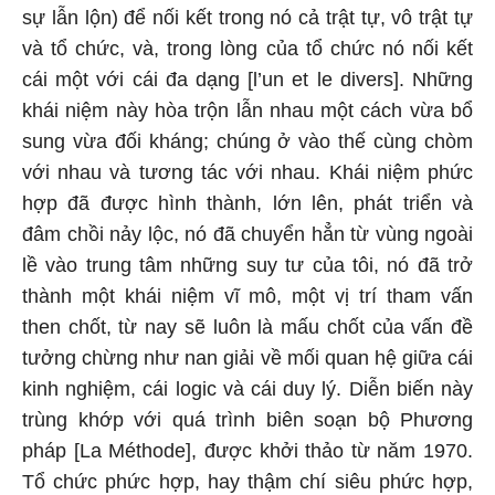
sự lẫn lộn) để nối kết trong nó cả trật tự, vô trật tự
và tổ chức, và, trong lòng của tổ chức nó nối kết
cái một với cái đa dạng [l’un et le divers]. Những
khái niệm này hòa trộn lẫn nhau một cách vừa bổ
sung vừa đối kháng; chúng ở vào thế cùng chòm
với nhau và tương tác với nhau. Khái niệm phức
hợp đã được hình thành, lớn lên, phát triển và
đâm chồi nảy lộc, nó đã chuyển hẳn từ vùng ngoài
lề vào trung tâm những suy tư của tôi, nó đã trở
thành một khái niệm vĩ mô, một vị trí tham vấn
then chốt, từ nay sẽ luôn là mấu chốt của vấn đề
tưởng chừng như nan giải về mối quan hệ giữa cái
kinh nghiệm, cái logic và cái duy lý. Diễn biến này
trùng khớp với quá trình biên soạn bộ Phương
pháp [La Méthode], được khởi thảo từ năm 1970.
Tổ chức phức hợp, hay thậm chí siêu phức hợp,