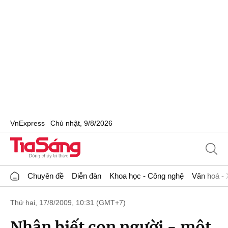
VnExpress
Chủ nhật, 9/8/2026
Chuyên đề
Diễn đàn
Khoa học - Công nghệ
Văn hoá - 
Thứ hai, 17/8/2009, 10:31 (GMT+7)
Nhận biết con người - một