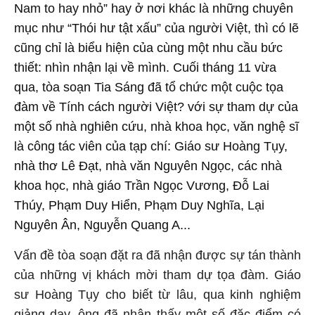
Nam to hay nhỏ” hay ở nơi khác là những chuyên
mục như “Thói hư tật xấu” của người Việt, thì có lẽ
cũng chỉ là biểu hiện của cùng một nhu cầu bức
thiết: nhìn nhận lại về mình. Cuối tháng 11 vừa
qua, tòa soạn Tia Sáng đã tổ chức một cuộc tọa
đàm về Tính cách người Việt? với sự tham dự của
một số nhà nghiên cứu, nhà khoa học, văn nghệ sĩ
là công tác viên của tạp chí: Giáo sư Hoàng Tụy,
nhà thơ Lê Đạt, nhà văn Nguyên Ngọc, các nhà
khoa học, nhà giáo Trần Ngọc Vương, Đỗ Lai
Thúy, Phạm Duy Hiển, Phạm Duy Nghĩa, Lại
Nguyên Ân, Nguyễn Quang A...
Vấn đề tòa soạn đặt ra đã nhận được sự tán thành
của những vị khách mời tham dự tọa đàm. Giáo
sư Hoàng Tụy cho biết từ lâu, qua kinh nghiệm
giảng dạy, ông đã nhận thấy một số đặc điểm có