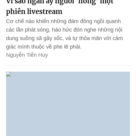
Vì sao ngần ấy người 'hóng' một
phiên livestream
Cơ chế nào khiến những đám đông ngồi quanh
các lần phát sóng, háo hức đón nghe những nội
dung suồng sã gây sốc, và tự thỏa mãn với cảm
giác mình thuộc về phe lẽ phải.
Nguyễn Tiến Huy