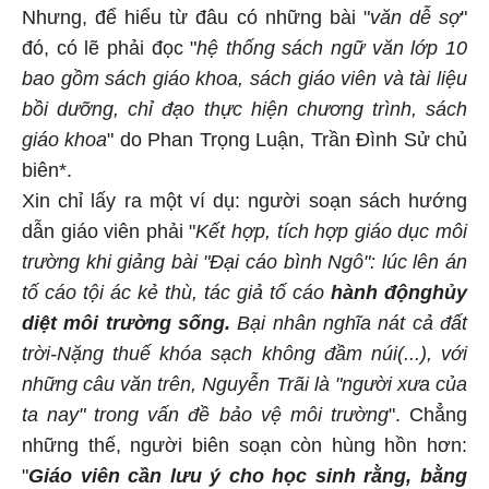
Nhưng, để hiểu từ đâu có những bài "
văn dễ sợ
"
đó, có lẽ phải đọc "
hệ thống sách ngữ văn lớp 10
bao gồm sách giáo khoa, sách giáo viên và tài liệu
bồi dưỡng, chỉ đạo thực hiện chương trình, sách
giáo khoa
" do Phan Trọng Luận, Trần Đình Sử chủ
biên*.
Xin chỉ lấy ra một ví dụ: người soạn sách hướng
dẫn giáo viên phải "
Kết hợp, tích hợp giáo dục môi
trường khi giảng bài "Đại cáo bình Ngô": lúc lên án
tố cáo tội ác kẻ thù, tác giả tố cáo
hành động
hủy
diệt môi trường sống.
Bại nhân nghĩa nát cả đất
trời-Nặng thuế khóa sạch không đầm núi(...), với
những câu văn trên, Nguyễn Trãi là "người xưa của
ta nay" trong vấn đề bảo vệ môi trường
". Chẳng
những thế, người biên soạn còn hùng hồn hơn:
"
Giáo viên cần lưu ý cho học sinh rằng, bằng