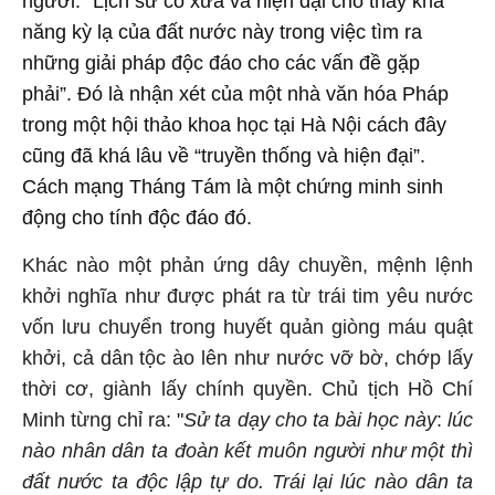
người. “Lịch sử cổ xưa và hiện đại cho thấy khả
năng kỳ lạ của đất nước này trong việc tìm ra
những giải pháp độc đáo cho các vấn đề gặp
phải”. Đó là nhận xét của một nhà văn hóa Pháp
trong một hội thảo khoa học tại Hà Nội cách đây
cũng đã khá lâu về “truyền thống và hiện đại”.
Cách mạng Tháng Tám là một chứng minh sinh
động cho tính độc đáo đó.
Khác nào một phản ứng dây chuyền, mệnh lệnh
khởi nghĩa như được phát ra từ trái tim yêu nước
vốn lưu chuyển trong huyết quản giòng máu quật
khởi, cả dân tộc ào lên như nước vỡ bờ, chớp lấy
thời cơ, giành lấy chính quyền. Chủ tịch Hồ Chí
Minh từng chỉ ra: "
Sử ta dạy cho ta bài học này
:
lúc
nào nhân dân ta đoàn kết muôn người như một thì
đất nước ta độc lập tự do. Trái lại lúc nào dân ta