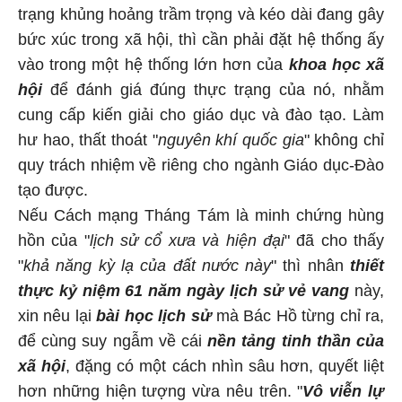
trạng khủng hoảng trầm trọng và kéo dài đang gây
bức xúc trong xã hội, thì cần phải đặt hệ thống ấy
vào trong một hệ thống lớn hơn của
khoa học xã
hội
để đánh giá đúng thực trạng của nó, nhằm
cung cấp kiến giải cho giáo dục và đào tạo. Làm
hư hao, thất thoát "
nguyên khí quốc gia
" không chỉ
quy trách nhiệm về riêng cho ngành Giáo dục-Đào
tạo được.
Nếu Cách mạng Tháng Tám là minh chứng hùng
hồn của "
lịch sử cổ xưa và hiện đại
" đã cho thấy
"
khả năng kỳ lạ của đất nước này
" thì nhân
thiết
thực kỷ niệm 61 năm ngày lịch sử vẻ vang
này,
xin nêu lại
bài học lịch sử
mà Bác Hồ từng chỉ ra,
để cùng suy ngẫm về cái
nền tảng tinh thần của
xã hội
, đặng có một cách nhìn sâu hơn, quyết liệt
hơn những hiện tượng vừa nêu trên. "
Vô viễn lự