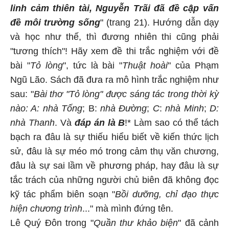
linh cảm thiên tài, Nguyễn Trãi đã đề cập vấn
đề môi trường sống
" (trang 21). Hướng dẫn dạy
và học như thế, thì đương nhiên thi cũng phải
"tương thích"! Hãy xem đề thi trắc nghiệm với đề
bài "
Tỏ lòng
", tức là bài "
Thuật hoài
" của Phạm
Ngũ Lão. Sách đã đưa ra mô hình trắc nghiệm như
sau: "
Bài thơ "Tỏ lòng" được sáng tác trong thời kỳ
nào: A: nhà Tống
; B:
nhà Đường
;
C
:
nhà Minh
;
D:
nhà Thanh
. Và
đáp án là B
!* Làm sao có thể tách
bạch ra đâu là sự thiếu hiểu biết về kiến thức lịch
sử, đâu là sự méo mó trong cảm thụ văn chương,
đâu là sự sai lầm về phương pháp, hay đâu là sự
tắc trách của những người chủ biên đã không đọc
kỹ tác phẩm biên soạn "
Bồi dưỡng, chỉ đạo thực
hiện chương trình
..." mà mình đứng tên.
Lê Quý Đôn trong "
Quần thư khảo biện
" đã cảnh