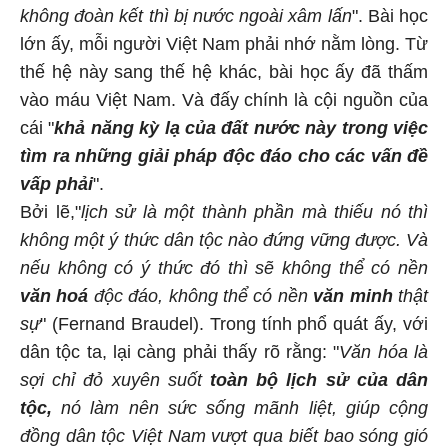
không đoàn kết thì bị nước ngoài xâm lấn
". Bài học
lớn ấy, mỗi người Việt Nam phải nhớ nằm lòng. Từ
thế hệ này sang thế hệ khác, bài học ấy đã thấm
vào máu Việt Nam. Và đấy chính là cội nguồn của
cái "
khả năng kỳ lạ của đất nước này trong việc
tìm ra những giải pháp độc đáo cho các vấn đề
vấp phải
".
Bởi lẽ,"
lịch sử là một thành phần mà thiếu nó thì
không một ý thức dân tộc nào đứng vững được. Và
nếu không có ý thức đó thì sẽ không thể có nền
văn hoá
độc đáo, không thể có nền
văn minh
thật
sự
" (Fernand Braudel). Trong tính phổ quát ấy, với
dân tộc ta, lại càng phải thấy rõ rằng: "
Văn hóa là
sợi chỉ đỏ xuyên suốt
toàn bộ lịch sử của dân
tộc,
nó làm nên sức sống mãnh liệt, giúp cộng
đồng dân tộc Việt Nam vượt qua biết bao sóng gió