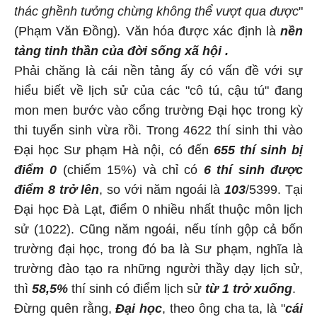
thác ghềnh tưởng chừng không thể vượt qua được
"
(Phạm Văn Đồng)
.
Văn hóa được xác định là
nền
tảng tinh thần của đời sống xã hội .
Phải chăng là cái nền tảng ấy có vấn đề với sự
hiểu biết về lịch sử của các "cô tú, cậu tú" đang
mon men bước vào cổng trường Đại học trong kỳ
thi tuyển sinh vừa rồi. Trong 4622 thí sinh thi vào
Đại học Sư phạm Hà nội, có đến
655 thí sinh bị
điểm 0
(chiếm 15%) và chỉ có
6 thí sinh được
điểm 8 trở lên
, so với năm ngoái là
103
/5399. Tại
Đại học Đà Lạt, điểm 0 nhiều nhất thuộc môn lịch
sử (1022). Cũng năm ngoái, nếu tính gộp cả bốn
trường đại học, trong đó ba là Sư phạm, nghĩa là
trường đào tạo ra những người thầy dạy lịch sử,
thì
58,5%
thí sinh có điểm lịch sử
từ 1 trở xuống
.
Đừng quên rằng,
Đại học
, theo ông cha ta, là "
cái