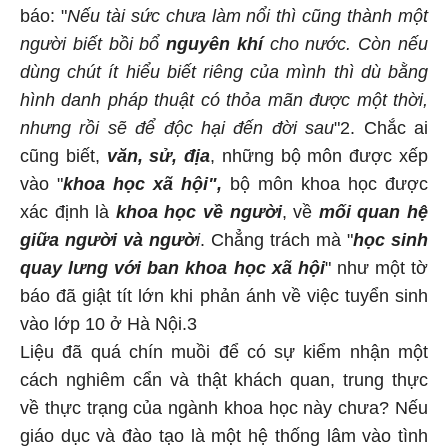
báo: "
Nếu tài sức chưa làm nổi thì cũng thành một
người biết bồi bổ
nguyên khí
cho nước. Còn nếu
dùng chút ít hiểu biết riêng của mình thì dù bằng
hình danh pháp thuật có thỏa mãn được một thời,
nhưng rồi sẽ để độc hại đến đời sau
"2. Chắc ai
cũng biết,
văn, sử, địa
, những bộ môn được xếp
vào "
khoa học xã hội",
bộ môn khoa học được
xác định là
khoa học về người
, về
mối quan hệ
giữa người và ngườ
i
. Chẳng trách mà "
học sinh
quay lưng với ban khoa học xã hội
" như một tờ
báo đã giật tít lớn khi phản ánh về việc tuyển sinh
vào lớp 10 ở Hà Nội.3
Liệu đã quá chín muồi để có sự kiểm nhận một
cách nghiêm cẩn và thật khách quan, trung thực
về thực trạng của ngành khoa học này chưa? Nếu
giáo dục và đào tạo là một hệ thống lâm vào tình