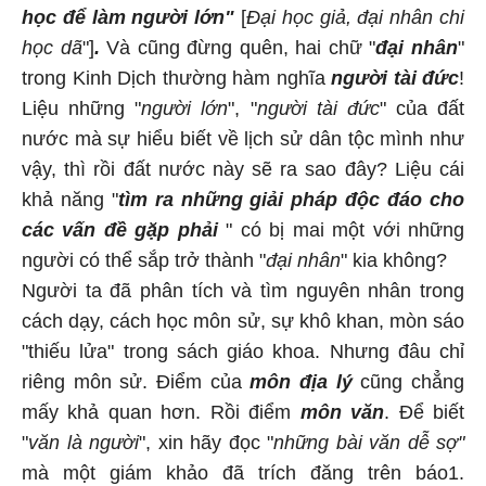
học để làm người lớn"
[
Đại học giả, đại nhân chi
học dã
"]
.
Và cũng đừng quên, hai chữ "
đại nhân
"
trong Kinh Dịch thường hàm nghĩa
người tài đức
!
Liệu những "
người lớn
", "
người tài đức
" của đất
nước mà sự hiểu biết về lịch sử dân tộc mình như
vậy, thì rồi đất nước này sẽ ra sao đây? Liệu cái
khả năng "
tìm ra những giải pháp độc đáo cho
các vấn đề gặp phải
" có bị mai một với những
người có thể sắp trở thành "
đại nhân
" kia không?
Người ta đã phân tích và tìm nguyên nhân trong
cách dạy, cách học môn sử, sự khô khan, mòn sáo
"thiếu lửa" trong sách giáo khoa. Nhưng đâu chỉ
riêng môn sử. Điểm của
môn địa lý
cũng chẳng
mấy khả quan hơn. Rồi điểm
môn văn
. Để biết
"
văn là người
", xin hãy đọc "
những bài văn dễ sợ"
mà một giám khảo đã trích đăng trên báo1.