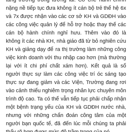
nặng nề tiếp tục đưa không ít cán bộ trẻ thế hệ 6x
và 7x được nhận vào các cơ sở KH và GDĐH vào
các công việc quản lý để hỗ trợ hoặc thay thế các
cán bộ hành chính nghỉ hưu. Thêm vào đó là
không ít các nhà KH, nhà giáo đã từ bỏ nghiên cứu
KH và giảng dạy để ra thị trường làm những công
việc kinh doanh với thu nhập cao hơn (mà thường
lại với ít chi phí chất xám hơn). Kết quả là số
người thực sự làm các công việc trí óc sáng tạo
thực sự đang giảm và các Viện, Trường đang rơi
vào cảnh thiếu nghiêm trọng nhân lực chuyên môn
trình độ cao. Ta có thể vẫn tiếp tục phải chấp nhận
một bệnh trạng yếu của KH và GDĐH nước nhà,
nhưng với những chẩn đoán công tâm của một
người bạn quốc tế, đã đến lúc mỗi chúng ta phải
thấy rõ hơn được mức độ trầm trọng của nó.