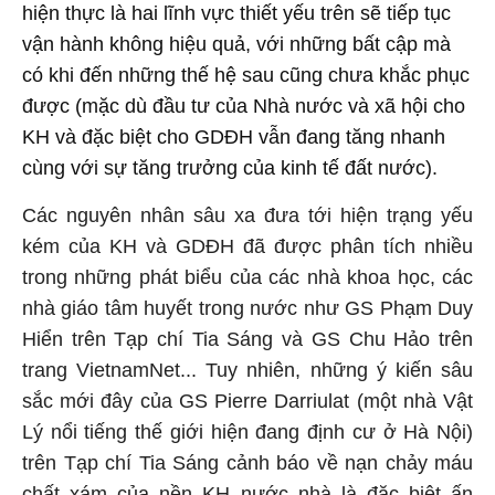
hiện thực là hai lĩnh vực thiết yếu trên sẽ tiếp tục
vận hành không hiệu quả, với những bất cập mà
có khi đến những thế hệ sau cũng chưa khắc phục
được (mặc dù đầu tư của Nhà nước và xã hội cho
KH và đặc biệt cho GDĐH vẫn đang tăng nhanh
cùng với sự tăng trưởng của kinh tế đất nước).
Các nguyên nhân sâu xa đưa tới hiện trạng yếu
kém của KH và GDĐH đã được phân tích nhiều
trong những phát biểu của các nhà khoa học, các
nhà giáo tâm huyết trong nước như GS Phạm Duy
Hiển trên Tạp chí Tia Sáng và GS Chu Hảo trên
trang VietnamNet... Tuy nhiên, những ý kiến sâu
sắc mới đây của GS Pierre Darriulat (một nhà Vật
Lý nổi tiếng thế giới hiện đang định cư ở Hà Nội)
trên Tạp chí Tia Sáng cảnh báo về nạn chảy máu
chất xám của nền KH nước nhà là đặc biệt ấn