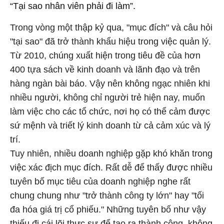
“Tại sao nhân viên phải đi làm”.
Trong vòng một thập kỷ qua, "mục đích" và câu hỏi
"tại sao" đã trở thành khẩu hiệu trong việc quản lý.
Từ 2010, chúng xuất hiện trong tiêu đề của hơn
400 tựa sách về kinh doanh và lãnh đạo và trên
hàng ngàn bài báo. Vậy nên không ngạc nhiên khi
nhiều người, không chỉ người trẻ hiện nay, muốn
làm việc cho các tổ chức, nơi họ có thể cảm được
sứ mệnh và triết lý kinh doanh từ cả cảm xúc và lý
trí.
Tuy nhiên, nhiều doanh nghiệp gặp khó khăn trong
việc xác địch mục đích. Rất dễ để thấy được nhiều
tuyên bố mục tiêu của doanh nghiệp nghe rất
chung chung như "trở thành công ty lớn" hay "tối
đa hóa giá trị cổ phiếu." Những tuyên bố như vậy
thiếu đi cái lõi thực sự để tạo ra thành công, không