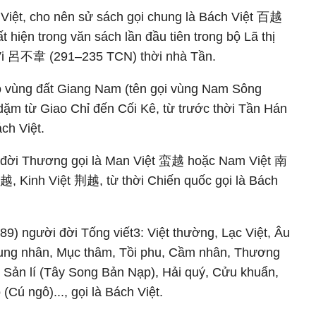
 Việt, cho nên sử sách gọi chung là Bách Việt 百越
hiện trong văn sách lần đầu tiên trong bộ Lã thị
 呂不韋 (291–235 TCN) thời nhà Tần.
bộ vùng đất Giang Nam (tên gọi vùng Nam Sông
ặm từ Giao Chỉ đến Cối Kê, từ trước thời Tần Hán
ch Việt.
, đời Thương gọi là Man Việt 蛮越 hoặc Nam Việt 南
越, Kinh Việt 荆越, từ thời Chiến quốc gọi là Bách
89) người đời Tống viết3: Việt thường, Lạc Việt, Âu
 Cung nhân, Mục thâm, Tồi phu, Cầm nhân, Thương
, Sản lí (Tây Song Bản Nạp), Hải quý, Cửu khuẩn,
(Cú ngô)..., gọi là Bách Việt.