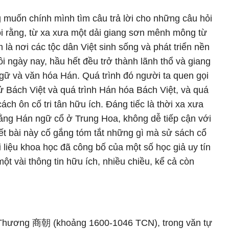
 muốn chính mình tìm câu trả lời cho những câu hỏi
ói rằng, từ xa xưa một dải giang sơn mênh mông từ
 nơi các tộc dân Việt sinh sống và phát triển nền
i ngày nay, hầu hết đều trở thành lãnh thổ và giang
ữ và văn hóa Hán. Quá trình đó người ta quen gọi
 sử Bách Việt và quá trình Hán hóa Bách Việt, và quá
ách ôn cố tri tân hữu ích. Đáng tiếc là thời xa xưa
 bằng Hán ngữ cổ ở Trung Hoa, không dễ tiếp cận với
iết bài này cố gắng tóm tắt những gì mà sử sách cổ
ài liệu khoa học đã công bố của một số học giả uy tín
một vài thông tin hữu ích, nhiều chiều, kể cả còn
à Thương 商朝 (khoảng 1600-1046 TCN), trong văn tự