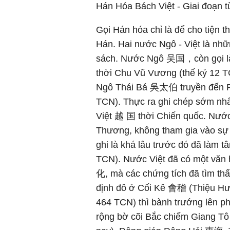
Hán Hóa Bách Việt - Giai đoạn 
Gọi Hán hóa chỉ là để cho tiện t
Hán. Hai nước Ngô - Việt là nhữ
sách. Nước Ngô 吴国，còn gọi l
thời Chu Vũ Vương (thế kỷ 12 T
Ngô Thái Bá 吳太伯 truyền đến Ph
TCN). Thực ra ghi chép sớm nhấ
Việt 越 国 thời Chiến quốc. Nước 
Thương, không tham gia vào sự
ghi là khá lâu trước đó đã là
TCN). Nước Việt đã có một văn
化, mà các chứng tích đã tìm th
định đô ở Cối Kê 會稽 (Thiệu Hư
464 TCN) thì bành trướng lên p
rộng bờ cõi Bắc chiếm Giang 