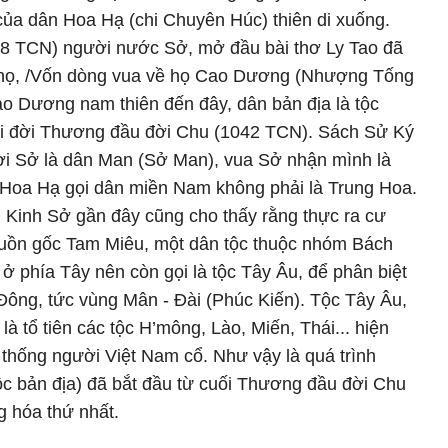
 của dân Hoa Hạ (chi Chuyên Húc) thiên di xuống.
78 TCN) người nước Sở, mở đầu bài thơ Ly Tao đã
ở nọ, /Vốn dòng vua về họ Cao Dương (Nhượng Tống
ao Dương nam thiên đến đây, dân bản địa là tộc
i đời Thương đầu đời Chu (1042 TCN). Sách Sử Ký
ười Sở là dân Man (Sở Man), vua Sở nhận mình là
Hoa Hạ gọi dân miền Nam không phải là Trung Hoa.
 Kinh Sở gần đây cũng cho thấy rằng thực ra cư
guồn gốc Tam Miêu, một dân tộc thuộc nhóm Bách
 ở phía Tây nên còn gọi là tộc Tây Âu, để phân biệt
 Đông, tức vùng Mân - Đài (Phúc Kiến). Tộc Tây Âu,
là tổ tiên các tộc H’mông, Lào, Miến, Thái... hiện
t thống người Việt Nam cổ. Như vậy là quá trình
c bản địa) đã bắt đầu từ cuối Thương đầu đời Chu
ng hóa thứ nhất.