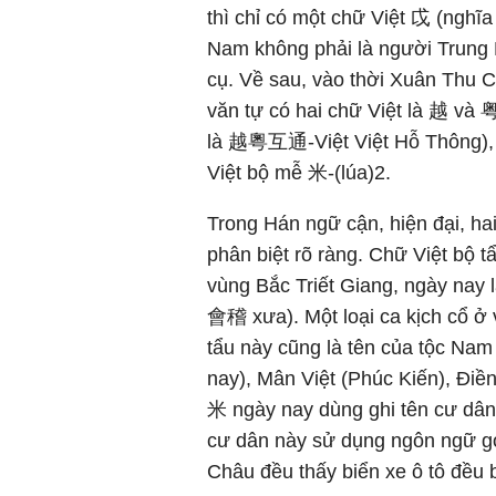
thì chỉ có một chữ Việt 戉 (nghĩa 
Nam không phải là người Trung H
cụ. Về sau, vào thời Xuân Thu
văn tự có hai chữ Việt là 越 và 粤
là 越粵互通-Việt Việt Hỗ Thông), ta
Việt bộ mễ 米-(lúa)2.
Trong Hán ngữ cận, hiện đại, hai
phân biệt rõ ràng. Chữ Việt bộ t
vùng Bắc Triết Giang, ngày nay
會稽 xưa). Một loại ca kịch cổ ở 
tẩu này cũng là tên của tộc Nam 
nay), Mân Việt (Phúc Kiến), Đi
米 ngày nay dùng ghi tên cư dâ
cư dân này sử dụng ngôn ngữ gọ
Châu đều thấy biển xe ô tô đều 