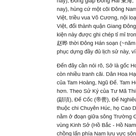
nay), Đông giáp Đông Hải 東海,
nay), hùng cứ một cõi Đông N
Việt, triều vua Vô Cương, nội l
Việt, đổi thành quận Giang Đông
kiện này được ghi chép tỉ mỉ t
赵晔 thời Đông Hán soạn (~năm 2
phục dựng đầy đủ lịch sử này, v
Đến đây cần nói rõ, Sở là gốc Ho
còn nhiều tranh cãi. Dân Hoa Hạ
của Tam Hoàng, Ngũ Đế. Tam Hoà
hơn. Theo Sử Ký của Tư Mã Thi
(顓頊), Đế Cốc (帝嚳), Đế Nghiê
thuộc chi Chuyên Húc, họ Cao 
nằm ở đoạn giữa sông Trường G
vùng Kinh Sở (Hồ Bắc - Hồ Nam
chồng lấn phía Nam lưu vực sô