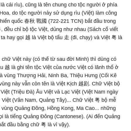
là cái rìu), cũng là tên chung cho tộc người ở phía
oa, do tộc người này sử dụng rìu (Việt) làm công
 Chiến quốc 春秋 戰國 (722-221 TCN) bắt đầu trong
, đều chỉ bộ tộc Việt, dùng như nhau (Sách cổ viết
 hay gọi 越 là Việt bộ tẩu 走 (đi, chạy) và Việt 粤 là
 chữ Việt này (có thể từ sau đời Minh) thì dùng có
ẩu 越 là ghi tên tộc Việt của nước Việt có lãnh thổ ở
 là vùng Thượng Hải, Ninh Ba, Thiệu Hưng (Cối Kê
vùng này vẫn còn tên là Việt Kịch 越剧. Chữ Việt bộ
Việt (Triệu Đà) Âu Việt và Lạc Việt (Việt Nam ngày
ền Việt (Vân Nam, Quảng Tây)... Chữ Việt 粤 bộ mễ
n vùng Quảng Đông, Hồng Kong, Ma Cao... những
i là tiếng Quảng Đông (Cantonese). (Ai đến Quảng
bắt đầu bằng chữ 粤 là vì vậy).