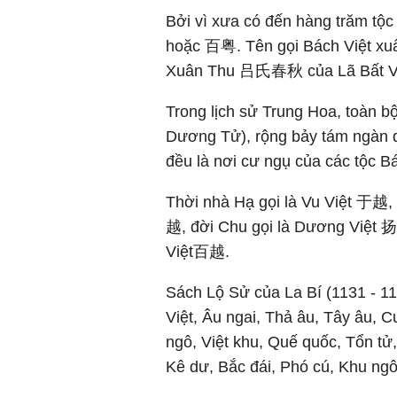
Bởi vì xưa có đến hàng trăm tộc
hoặc 百粤. Tên gọi Bách Việt xuất 
Xuân Thu 吕氏春秋 của Lã Bất Vi
Trong lịch sử Trung Hoa, toàn 
Dương Tử), rộng bảy tám ngàn d
đều là nơi cư ngụ của các tộc Bá
Thời nhà Hạ gọi là Vu Việt 于越
越, đời Chu gọi là Dương Việt 扬
Việt百越.
Sách Lộ Sử của La Bí (1131 - 11
Việt, Âu ngai, Thả âu, Tây âu,
ngô, Việt khu, Quế quốc, Tổn tử
Kê dư, Bắc đái, Phó cú, Khu ngô 