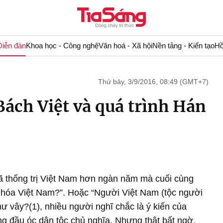
Diễn đàn
Khoa học - Công nghệ
Văn hoá - Xã hội
Nền tảng - Kiến tạo
Hồ
Thứ bảy, 3/9/2016, 08:49 (GMT+7)
 Bách Việt và quá trình Hán
đã thống trị Việt Nam hơn ngàn năm mà cuối cùng
hóa Việt Nam?”. Hoặc “Người Việt Nam (tộc người
ư vây?(1), nhiều người nghĩ chắc là ý kiến của
g đầu óc dân tộc chủ nghĩa. Nhưng thật bất ngờ,