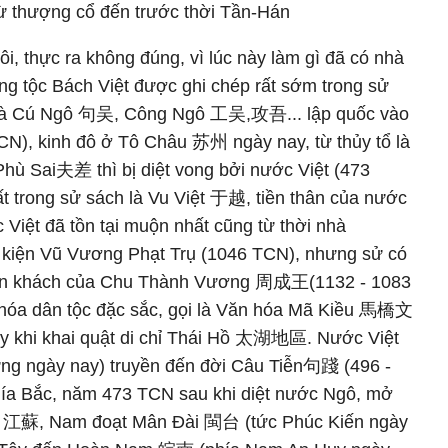
từ thượng cổ đến trước thời Tần-Hán
hôi, thực ra không đúng, vì lúc này làm gì đã có nhà
ng tộc Bách Việt được ghi chép rất sớm trong sử
à Cú Ngô 句吴, Công Ngô 工吴,攻吾... lập quốc vào
CN), kinh đô ở Tô Châu 苏州 ngày nay, từ thủy tổ là
ù Sai夫差 thì bị diệt vong bởi nước Việt (473
t trong sử sách là Vu Việt 于越, tiền thân của nước
Việt đã tồn tại muộn nhất cũng từ thời nhà
 kiện Vũ Vương Phạt Trụ (1046 TCN), nhưng sử có
m tân khách của Chu Thành Vương 周成王(1132 - 1083
 hóa dân tộc đặc sắc, gọi là Văn hóa Mã Kiều 馬橋文
ấy khi khai quật di chỉ Thái Hồ 太湖地區. Nước Việt
ng ngày nay) truyền đến đời Câu Tiễn句踐 (496 -
hía Bắc, năm 473 TCN sau khi diệt nước Ngô, mở
Tô 江蘇, Nam đoạt Mân Đài 閩台 (tức Phúc Kiến ngày