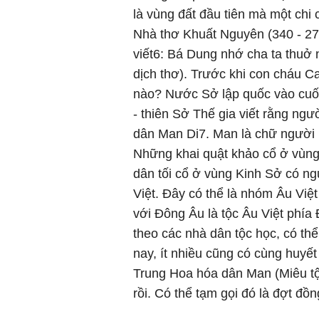
là vùng đất đầu tiên mà một chi
Nhà thơ Khuất Nguyên (340 - 2
viết6: Bá Dung nhớ cha ta thu
dịch thơ). Trước khi con cháu C
nào? Nước Sở lập quốc vào cuố
- thiên Sở Thế gia viết rằng ng
dân Man Di7. Man là chữ người 
Những khai quật khảo cổ ở vùng
dân tối cổ ở vùng Kinh Sở có n
Việt. Đây có thể là nhóm Âu Việt
với Đông Âu là tộc Âu Việt phía
theo các nhà dân tộc học, có thể 
nay, ít nhiều cũng có cùng huyế
Trung Hoa hóa dân Man (Miêu tộ
rồi. Có thể tạm gọi đó là đợt đồ