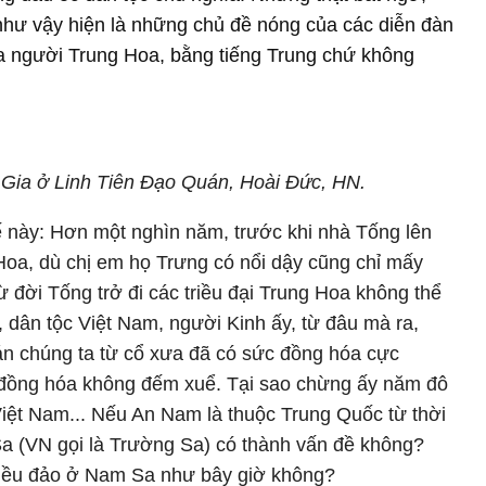
như vậy hiện là những chủ đề nóng của các diễn đàn
ủa người Trung Hoa, bằng tiếng Trung chứ không
Gia ở Linh Tiên Đạo Quán, Hoài Đức, HN.
hế này: Hơn một nghìn năm, trước khi nhà Tống lên
Hoa, dù chị em họ Trưng có nổi dậy cũng chỉ mấy
 đời Tống trở đi các triều đại Trung Hoa không thể
 dân tộc Việt Nam, người Kinh ấy, từ đâu mà ra,
án chúng ta từ cổ xưa đã có sức đồng hóa cực
 đồng hóa không đếm xuể. Tại sao chừng ấy năm đô
iệt Nam... Nếu An Nam là thuộc Trung Quốc từ thời
Sa (VN gọi là Trường Sa) có thành vấn đề không?
iều đảo ở Nam Sa như bây giờ không?