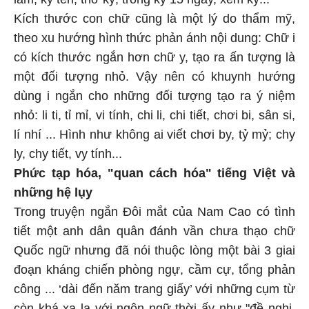
Kích thước con chữ cũng là một lý do thẩm mỹ,
theo xu hướng hình thức phản ánh nội dung: Chữ i
có kích thước ngắn hơn chữ y, tạo ra ấn tượng là
một đối tượng nhỏ. Vậy nên có khuynh hướng
dùng i ngắn cho những đối tượng tạo ra ý niệm
nhỏ: li ti, tỉ mỉ, vi tính, chi li, chi tiết, chơi bi, sân si,
lí nhí ... Hình như không ai viết chơi by, tỷ mỷ; chy
ly, chy tiết, vy tính...
Phức tạp hóa, "quan cách hóa" tiếng Việt và
những hệ lụy
Trong truyện ngắn Đôi mắt của Nam Cao có tình
tiết một anh dân quân đánh vần chưa thạo chữ
Quốc ngữ nhưng đã nói thuộc lòng một bài 3 giai
đoạn kháng chiến phòng ngự, cầm cự, tổng phản
công ... ‘dài đến năm trang giấy’ với những cụm từ
còn khá xa lạ với ngôn ngữ thời ấy như "đề nghị,