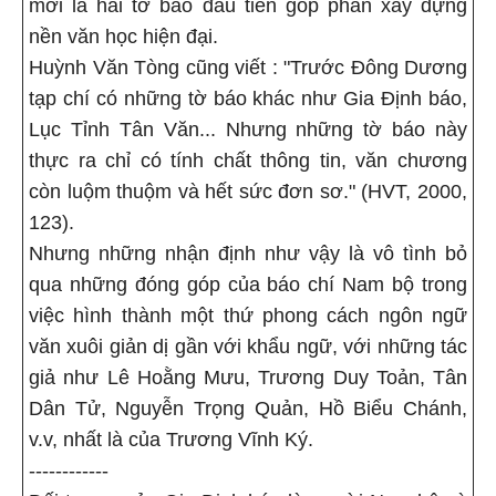
mới là hai tờ báo đầu tiên góp phần xây dựng
nền văn học hiện đại.
Huỳnh Văn Tòng cũng viết : "Trước Đông Dương
tạp chí có những tờ báo khác như Gia Định báo,
Lục Tỉnh Tân Văn... Nhưng những tờ báo này
thực ra chỉ có tính chất thông tin, văn chương
còn luộm thuộm và hết sức đơn sơ." (HVT, 2000,
123).
Nhưng những nhận định như vậy là vô tình bỏ
qua những đóng góp của báo chí Nam bộ trong
việc hình thành một thứ phong cách ngôn ngữ
văn xuôi giản dị gần với khẩu ngữ, với những tác
giả như Lê Hoằng Mưu, Trương Duy Toản, Tân
Dân Tử, Nguyễn Trọng Quản, Hồ Biểu Chánh,
v.v, nhất là của Trương Vĩnh Ký.
------------