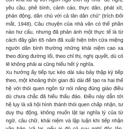
yêu cầu, phê bình, cảnh cáo, thực dân, phát xít,
phản động, dân chủ với cả tân dân chủ" (trích Đôi
mắt, 1948). Câu chuyện của nhà văn có thể phần
nào hư cấu, nhưng đã phản ánh một thực tế là từ
cách đây gần 65 năm đã xuất hiện trên cửa miệng
người dân bình thường những khái niệm cao xa
theo đúng đường lối, theo chỉ thị, nghị quyết, dù có
lẽ không phải ai cũng hiểu hết ý nghĩa.
Xu hướng ấy tiếp tục kéo dài sáu bảy thập kỷ tiếp
theo, một khoảng thời gian đủ dài để tạo ra hai thế
hệ với thói quen ngôn từ nói năng đúng giáo điều
dù chưa chắc đã hiểu thấu đáo. Điều này dẫn tới
hệ lụy là xã hội hình thành thói quen chấp nhận, tư
duy thụ động, không muốn lật lại nghĩa lý của từ
ngữ, câu chữ, khái niệm và lập luận khi tiếp nhận
văn bản. Vả lại, nếu ai đó có suy nghĩ độc lập,