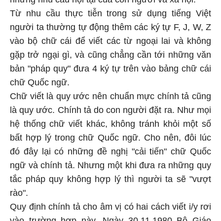
Từ nhu cầu thực tiễn trong sử dụng tiếng Việt
người ta thường tự động thêm các ký tự F, J, W, Z
vào bộ chữ cái để viết các từ ngoại lai và không
gặp trở ngại gì, và cũng chẳng cần tới những văn
bản "pháp quy" đưa 4 ký tự trên vào bảng chữ cái
chữ Quốc ngữ.
Chữ viết là quy ước nên chuẩn mực chính tả cũng
là quy ước. Chính tả do con người đặt ra. Như mọi
hệ thống chữ viết khác, không tránh khỏi một số
bất hợp lý trong chữ Quốc ngữ. Cho nên, đôi lúc
đó đây lại có những đề nghị "cải tiến" chữ Quốc
ngữ và chính tả. Nhưng một khi đưa ra những quy
tắc pháp quy không hợp lý thì người ta sẽ "vượt
rào".
Quy định chính tả cho âm vị có hai cách viết i/y rơi
vào trường hợp này. Ngày 30.11.1980 Bộ Giáo