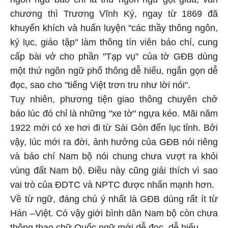
chương thì Trương Vĩnh Ký, ngay từ 1869 đã
khuyến khích và huấn luyện "các thầy thông ngôn,
ký lục, giáo tập" làm thông tín viên báo chí, cung
cấp bài vở cho phần "Tạp vụ" của tờ GĐB dùng
một thứ ngôn ngữ phổ thông dễ hiểu, ngắn gọn dễ
đọc, sao cho "tiếng Việt trơn tru như lời nói".
Tuy nhiên, phương tiện giao thông chuyên chở
báo lúc đó chỉ là những "xe tờ" ngựa kéo. Mãi năm
1922 mới có xe hơi đi từ Sài Gòn đến lục tỉnh. Bởi
vậy, lúc mới ra đời, ảnh hưởng của GĐB nói riêng
và báo chí Nam bộ nói chung chưa vượt ra khỏi
vùng đất Nam bộ. Điều này cũng giải thích vì sao
vai trò của ĐDTC và NPTC được nhấn mạnh hơn.
Về từ ngữ, đáng chú ý nhất là GĐB dùng rất ít từ
Hán –Việt. Có vậy giới bình dân Nam bộ còn chưa
thông thạo chữ Quốc ngữ mới dễ đọc, dễ hiểu.