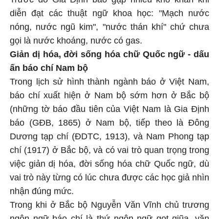
diễn đạt các thuật ngữ khoa học: "Mạch nước
nóng, nước ngũ kim", "nước thán khí" chứ chưa
gọi là nước khoáng, nước có gas.
Giản dị hóa, đời sống hóa chữ Quốc ngữ - dấu
ấn báo chí Nam bộ
Trong lịch sử hình thành ngành báo ở Việt Nam,
báo chí xuất hiện ở Nam bộ sớm hơn ở Bắc bộ
(những tờ báo đầu tiên của Việt Nam là Gia Định
báo (GĐB, 1865) ở Nam bộ, tiếp theo là Đông
Dương tạp chí (ĐDTC, 1913), và Nam Phong tạp
chí (1917) ở Bắc bộ, và có vai trò quan trọng trong
việc giản dị hóa, đời sống hóa chữ Quốc ngữ, dù
vai trò này từng có lúc chưa được các học giả nhìn
nhận đúng mức.
Trong khi ở Bắc bộ Nguyễn Văn Vĩnh chủ trương
ngôn ngữ báo chí là thứ ngôn ngữ gọt giũa, văn