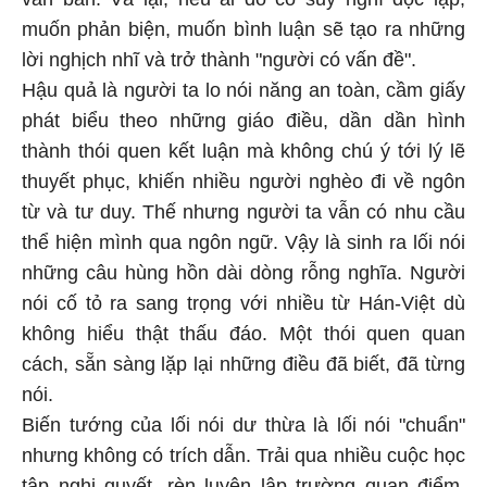
muốn phản biện, muốn bình luận sẽ tạo ra những
lời nghịch nhĩ và trở thành "người có vấn đề".
Hậu quả là người ta lo nói năng an toàn, cầm giấy
phát biểu theo những giáo điều, dần dần hình
thành thói quen kết luận mà không chú ý tới lý lẽ
thuyết phục, khiến nhiều người nghèo đi về ngôn
từ và tư duy. Thế nhưng người ta vẫn có nhu cầu
thể hiện mình qua ngôn ngữ. Vậy là sinh ra lối nói
những câu hùng hồn dài dòng rỗng nghĩa. Người
nói cố tỏ ra sang trọng với nhiều từ Hán-Việt dù
không hiểu thật thấu đáo. Một thói quen quan
cách, sẵn sàng lặp lại những điều đã biết, đã từng
nói.
Biến tướng của lối nói dư thừa là lối nói "chuẩn"
nhưng không có trích dẫn. Trải qua nhiều cuộc học
tập nghị quyết, rèn luyện lập trường quan điểm,