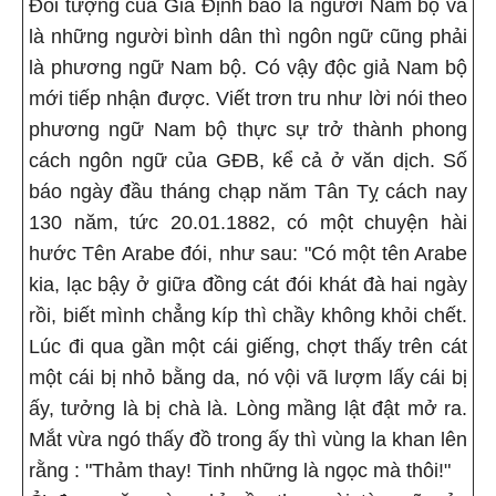
Đối tượng của Gia Định báo là người Nam bộ và
là những người bình dân thì ngôn ngữ cũng phải
là phương ngữ Nam bộ. Có vậy độc giả Nam bộ
mới tiếp nhận được. Viết trơn tru như lời nói theo
phương ngữ Nam bộ thực sự trở thành phong
cách ngôn ngữ của GĐB, kể cả ở văn dịch. Số
báo ngày đầu tháng chạp năm Tân Tỵ cách nay
130 năm, tức 20.01.1882, có một chuyện hài
hước Tên Arabe đói, như sau: "Có một tên Arabe
kia, lạc bậy ở giữa đồng cát đói khát đà hai ngày
rồi, biết mình chẳng kíp thì chầy không khỏi chết.
Lúc đi qua gần một cái giếng, chợt thấy trên cát
một cái bị nhỏ bằng da, nó vội vã lượm lấy cái bị
ấy, tưởng là bị chà là. Lòng mầng lật đật mở ra.
Mắt vừa ngó thấy đồ trong ấy thì vùng la khan lên
rằng : "Thảm thay! Tinh những là ngọc mà thôi!"