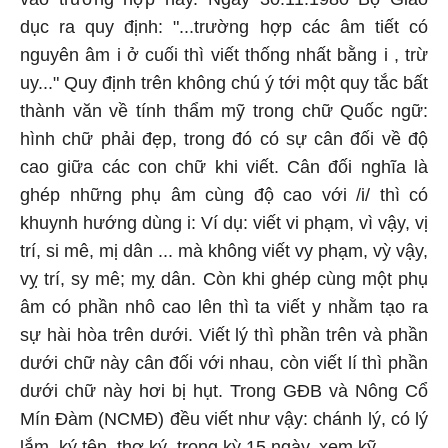
dục ra quy định: "...trường hợp các âm tiết có
nguyên âm i ở cuối thì viết thống nhất bằng i , trừ
uy..." Quy định trên không chú ý tới một quy tắc bất
thành văn về tính thẩm mỹ trong chữ Quốc ngữ:
hình chữ phải đẹp, trong đó có sự cân đối về độ
cao giữa các con chữ khi viết. Cân đối nghĩa là
ghép những phụ âm cùng độ cao với /i/ thì có
khuynh hướng dùng i: Ví dụ: viết vi phạm, vì vậy, vị
trí, si mê, mị dân ... mà không viết vy phạm, vỳ vậy,
vỵ trí, sy mê; mỵ dân. Còn khi ghép cùng một phụ
âm có phần nhô cao lên thì ta viết y nhằm tạo ra
sự hài hòa trên dưới. Viết lý thì phần trên và phần
dưới chữ này cân đối với nhau, còn viết lí thì phần
dưới chữ này hơi bị hụt. Trong GĐB và Nông Cổ
Mín Đàm (NCMĐ) đều viết như vậy: chánh lý, có lý
lắm, ký tên, thơ ký, trong kỳ 15 ngày, xem kỹ...