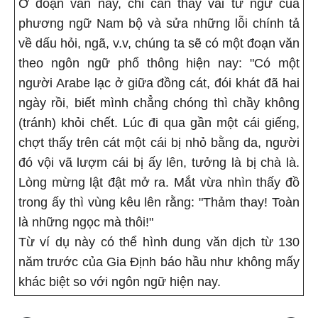
Ở đoạn văn này, chỉ cần thay vài từ ngữ của
phương ngữ Nam bộ và sửa những lỗi chính tả
về dấu hỏi, ngã, v.v, chúng ta sẽ có một đoạn văn
theo ngôn ngữ phổ thông hiện nay: "Có một
người Arabe lạc ở giữa đồng cát, đói khát đã hai
ngày rồi, biết mình chẳng chóng thì chầy không
(tránh) khỏi chết. Lúc đi qua gần một cái giếng,
chợt thấy trên cát một cái bị nhỏ bằng da, người
đó vội vã lượm cái bị ấy lên, tưởng là bị chà là.
Lòng mừng lật đật mở ra. Mắt vừa nhìn thấy đồ
trong ấy thì vùng kêu lên rằng: "Thảm thay! Toàn
là những ngọc mà thôi!"
Từ ví dụ này có thể hình dung văn dịch từ 130
năm trước của Gia Định báo hầu như không mấy
khác biệt so với ngôn ngữ hiện nay.