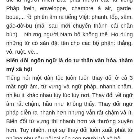
Pháp frein, enveloppe, chambre à air, garde-
boue,... rồi phiên âm ra tiếng Việt: phanh, lốp, săm,
gác-đờ-bu (mãi sau mới chuyển thành cái chắn
bùn)... Nhưng người Nam bộ không thế. Họ dùng
những từ có sẵn đặt tên cho các bộ phận: thắng,
vỏ, ruột, vè...
Biến đổi ngôn ngữ là do tự thân văn hóa, thẩm
mỹ xã hội
Tiếng nói một dân tộc luôn luôn thay đổi ở cả 3
mặt ngữ âm, từ vựng và ngữ pháp, nhanh chậm,
nhiều ít khác nhau tùy lúc tùy nơi. Thay đổi về ngữ
âm rất chậm, hầu như không thấy. Thay đổi ngữ
pháp diễn ra nhanh hơn nhưng vẫn rất chậm và ít.
Biến đổi từ vựng thì nhanh hơn và thường xuyên
hơn. Tuy nhiên, mọi sự thay đổi luôn xuất phát từ
những nhu cầu nội tại của con người và xã hội.