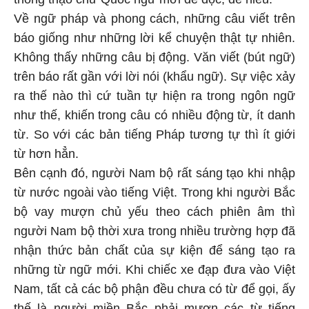
Về ngữ pháp và phong cách, những câu viết trên
báo giống như những lời kể chuyện thật tự nhiên.
Không thấy những câu bị động. Văn viết (bút ngữ)
trên báo rất gần với lời nói (khẩu ngữ). Sự việc xảy
ra thế nào thì cứ tuần tự hiện ra trong ngôn ngữ
như thế, khiến trong câu có nhiều động từ, ít danh
từ. So với các bản tiếng Pháp tương tự thì ít giới
từ hơn hẳn.
Bên cạnh đó, người Nam bộ rất sáng tạo khi nhập
từ nước ngoài vào tiếng Việt. Trong khi người Bắc
bộ vay mượn chủ yếu theo cách phiên âm thì
người Nam bộ thời xưa trong nhiều trường hợp đã
nhận thức bản chất của sự kiện để sáng tạo ra
những từ ngữ mới. Khi chiếc xe đạp đưa vào Việt
Nam, tất cả các bộ phận đều chưa có từ để gọi, ấy
thế là người miền Bắc phải mượn các từ tiếng